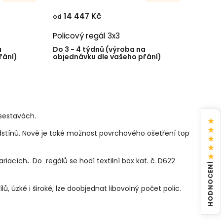
14 447 Kč
od
Policový regál 3x3
a
Do 3 - 4 týdnů (výroba na
řání)
objednávku dle vašeho přání)
sestavách.
★
★
dstínů. Nově je také možnost povrchového ošetření top
★
★
★
variacích
.
Do regálů se hodí textilní box kat. č. D622
HODNOCENÍ
 úzké i široké, lze doobjednat libovolný počet polic.