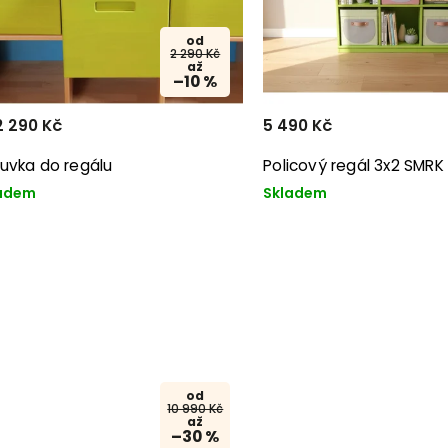
od
2 290 Kč
až
–10 %
 290 Kč
5 490 Kč
uvka do regálu
Policový regál 3x2 SMRK
adem
Skladem
od
10 990 Kč
až
–30 %