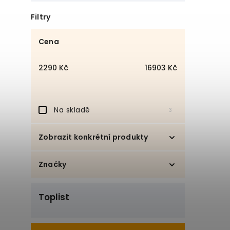
Filtry
Cena
2290
Kč
16903
Kč
Na skladě
3
Zobrazit konkrétní produkty
Policové regály
5
Značky
Zásuvky
1
DOMESTAV s.r.o.
6
Toplist