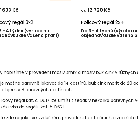
 693 Kč
12 720 Kč
od
icový regál 3x2
Policový regál 2x4
3 - 4 týdnů (výroba na
Do 3 - 4 týdnů (výroba n
ednávku dle vašeho přání)
objednávku dle vašeho p
y nabízíme v provedení masiv smrk a masiv buk cink v různých 
je možné barevně lakovat do 14 odstínů, buk cink mořit do 20 o
 olejem v 8 barevných odstínech.
licový regál kat. č. D617 lze umístit sedák v několika barevných 
zásuvka do regálu kat. č. D621.
te zde regály i ve vzdušném provedení bez bočních a zadních dílů,