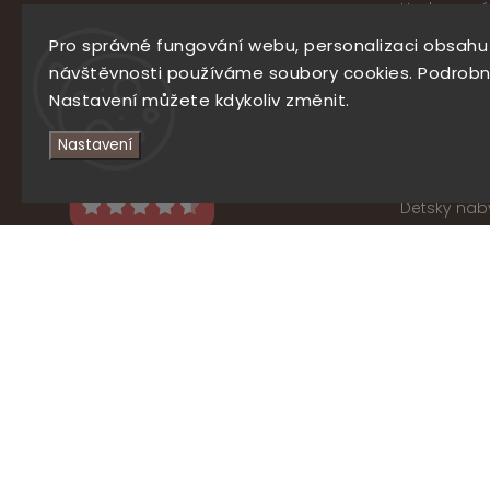
Hodnocení
Matracarna
Pro správné fungování webu, personalizaci obsahu
Náš blog
návštěvnosti používáme soubory cookies. Podrobn
Obchodní 
Nastavení můžete kdykoliv změnit.
Zásady zpr
Nastavení
Formulář p
Formulář p
Dětský náb
Platforma p
Informace p
Zásady pou
Co
777
Facebook
Instagram
797
908