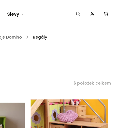
Slevy
Náš blog
oje Domino
/
Regály
6
položek celkem