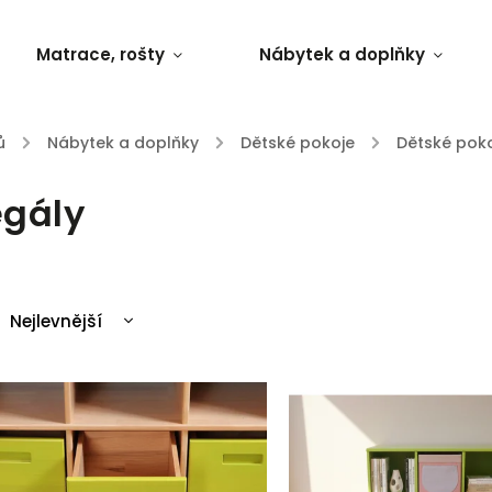
Matrace, rošty
Nábytek a doplňky
ů
/
Nábytek a doplňky
/
Dětské pokoje
/
Dětské pok
egály
Nejlevnější
Nejdražší
Nejprodávanější
Abecedně