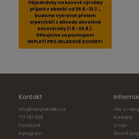
Objednávky na kovové výrobky
přijaté v období od 25.6.-31.7..,
budeme vykrývat přelom
srpen/září z důvodu dovolené
kovovýroby (1.8.-20.8.).
Děkujeme za pochopení
NEPLATÍ PRO SKLADOVÉ KOUSKY!
Kontakt
Informa
info
@
nabytekatika.cz
Vše o náku
777 797 908
Kontakty
Facebook
O nás
Instagram
Slovník po