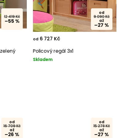
od
12 419 Kč
9 090 Kč
–55 %
až
–27 %
6 727 Kč
od
 zelený
Policový regál 3x1
Skladem
od
od
16 709 Kč
15 278 Kč
až
až
–26 %
–27 %