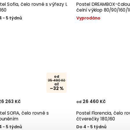
tel Sofia, čelo rovné s výřezy L
Postel DREAMBOX-čalou
,160
čelní výklop 80/90/160/
4 - 5 týdnů
Vyprodáno
od
35 490 Kč
až
–32 %
6 263 Kč
26 460 Kč
od
tel SOFIA, čelo rovné s
Postel Florencia, čelo r
ouněním
čtverečky 180,160
4 - 5 týdnů
Do 4 - 5 týdnů