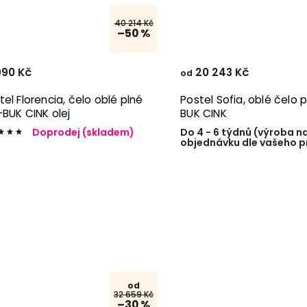
40 214 Kč
–50 %
990 Kč
20 243 Kč
od
tel Florencia, čelo oblé plné
Postel Sofia, oblé čelo p
-BUK CINK olej
BUK CINK
Doprodej (skladem)
Do 4 - 6 týdnů (výroba n
objednávku dle vašeho p
od
32 659 Kč
–30 %