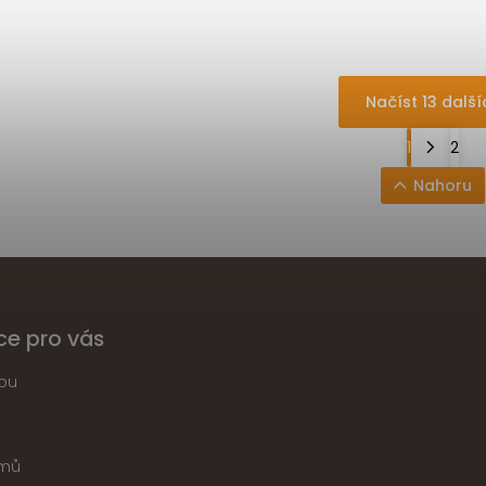
Načíst 13 další
1
2
Nahoru
ce pro vás
pu
jmů