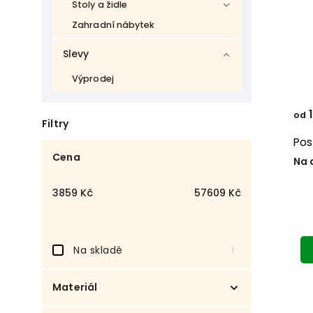
Stoly a židle
Zahradní nábytek
Slevy
Výprodej
1
od
Filtry
Pos
Cena
Na 
3859
Kč
57609
Kč
Na skladě
1
Materiál