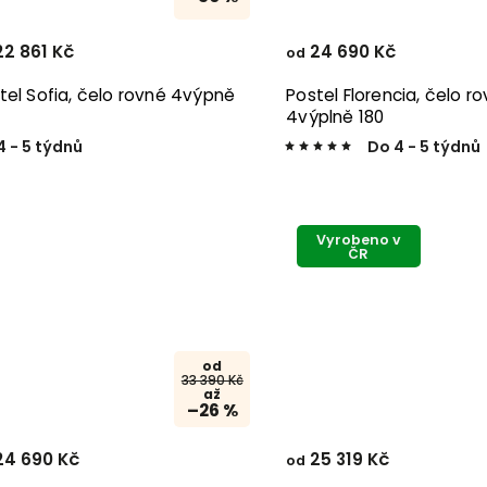
2 861 Kč
24 690 Kč
od
tel Sofia, čelo rovné 4výpně
Postel Florencia, čelo r
4výplně 180
4 - 5 týdnů
Do 4 - 5 týdnů
Vyrobeno v
ČR
od
33 390 Kč
až
–26 %
4 690 Kč
25 319 Kč
od