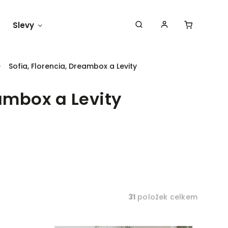
Slevy
Náš blog
Sofia, Florencia, Dreambox a Levity
eambox a Levity
31
položek celkem