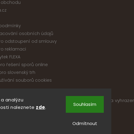
 obchodu
.cz
podmínky
acování osobních údajů
ro odstoupení od smlouvy
ro reklamaci
ytek FLEXA
ro řešení sporů online
ro slovenský trh
žívání souborů cookies
 a analýzu
pyright 2026
Nábytek ATIKA, s.r.o.
. Všechna práva vyhraze
Souhlasím
Upravit nastavení cookies
osti naleznete
zde
.
Vytvořil
Shoptet
| Design
Shoptak.cz
Odmítnout