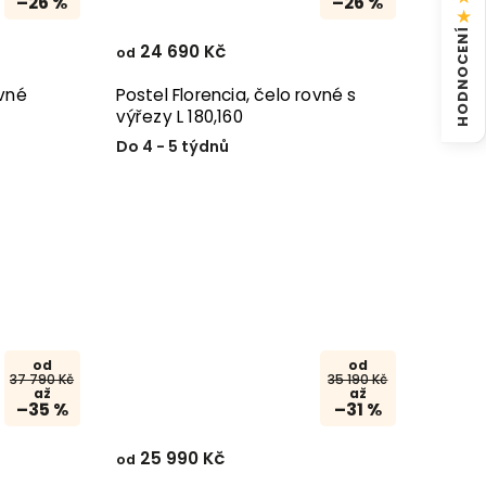
–26 %
–26 %
★
HODNOCENÍ
24 690 Kč
od
ovné
Postel Florencia, čelo rovné s
výřezy L 180,160
Do 4 - 5 týdnů
od
od
37 790 Kč
35 190 Kč
až
až
–35 %
–31 %
25 990 Kč
od