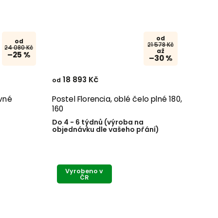
od
od
21 578 Kč
24 080 Kč
až
–25 %
–30 %
18 893 Kč
od
ovné
Postel Florencia, oblé čelo plné 180,
160
Do 4 - 6 týdnů (výroba na
objednávku dle vašeho přání)
Vyrobeno v
ČR