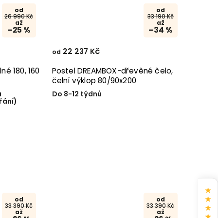
od
od
26 990 Kč
33 190 Kč
až
až
–25 %
–34 %
22 237 Kč
od
lné 180, 160
Postel DREAMBOX-dřevěné čelo,
čelní výklop 80/90x200
a
Do 8-12 týdnů
řání)
★
★
od
od
33 390 Kč
33 390 Kč
★
až
až
★