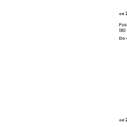
2
od
Pos
180
Do 
2
od