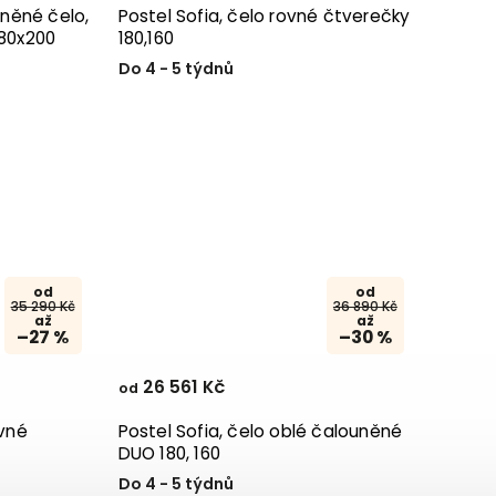
něné čelo,
Postel Sofia, čelo rovné čtverečky
180x200
180,160
Do 4 - 5 týdnů
od
od
35 290 Kč
36 890 Kč
až
až
–27 %
–30 %
26 561 Kč
od
ovné
Postel Sofia, čelo oblé čalouněné
DUO 180, 160
Do 4 - 5 týdnů