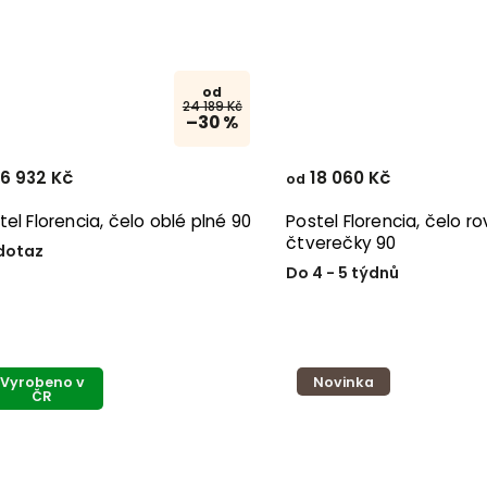
od
24 189 Kč
–30 %
6 932 Kč
18 060 Kč
od
tel Florencia, čelo oblé plné 90
Postel Florencia, čelo r
čtverečky 90
dotaz
Do 4 - 5 týdnů
Vyrobeno v
Novinka
ČR