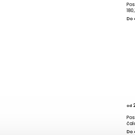
Pos
180
Do 
2
od
Pos
čal
Do 