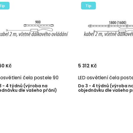
Nejprodávanější
Tip
Tip
Abecedně
60 Kč
5 312 Kč
 osvětlení čela postele 90
LED osvětlení čela poste
3 - 4 týdnů (výroba na
Do 3 - 4 týdnů (výroba n
ednávku dle vašeho přání)
objednávku dle vašeho p