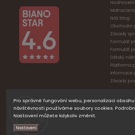
Hodnocení
Matracarna
Náš blog
Obchodní 
Zásady zpr
Formulář p
Formulář p
Dětský náb
Platforma p
Informace p
Zásady pou
Pro správné fungování webu, personalizaci obsahu
Co
návštěvnosti používáme soubory cookies. Podrobn
Nastavení můžete kdykoliv změnit.
777
Facebook
Instagram
797
Nastavení
908