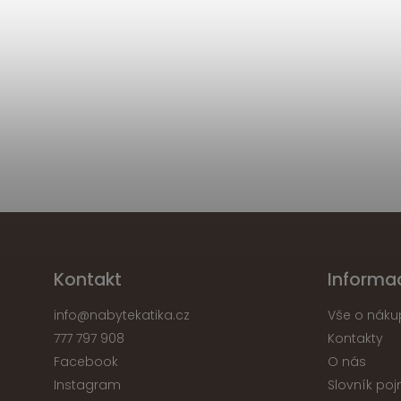
Kontakt
Informa
info
@
nabytekatika.cz
Vše o náku
777 797 908
Kontakty
Facebook
O nás
Instagram
Slovník po