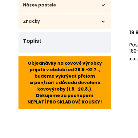
Buk cink
16
Název postele
Dub cink
5
Fantazie
8
Značky
Florencia
11
Sofia
19 
10
DOMESTAV s.r.o.
31
Toplist
Pos
180
Objednávky na kovové výrobky
přijaté v období od 25.6.-31.7..,
budeme vykrývat přelom
srpen/září z důvodu dovolené
kovovýroby (1.8.-20.8.).
Děkujeme za pochopení
NEPLATÍ PRO SKLADOVÉ KOUSKY!