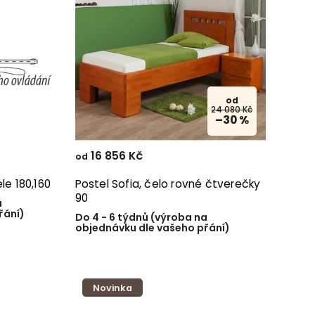
od
24 080 Kč
–30 %
16 856 Kč
od
le 180,160
Postel Sofia, čelo rovné čtverečky
90
a
řání)
Do 4 - 6 týdnů (výroba na
objednávku dle vašeho přání)
Novinka