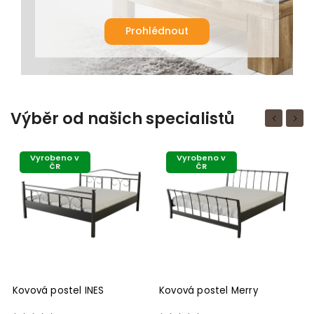
Prohlédnout
Výběr od našich specialistů
Previous
Next
Vyrobeno v
Vyrobeno v
ČR
ČR
Kovová postel Merry
Kovová postel NAN JING