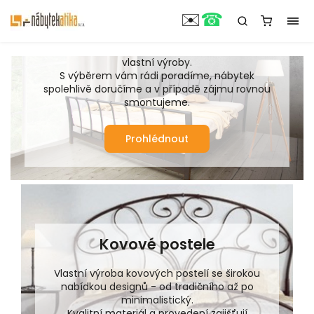
V naší nabídce najdete převážně české výrobky
☎
✉️
z masivního dřeva, kvalitní matrace i doplňky k
postelím.
Kovové kousky navíc pochází přímo z naší
vlastní výroby.
S výběrem vám rádi poradíme, nábytek
spolehlivě doručíme a v případě zájmu rovnou
smontujeme.
Prohlédnout
Kovové postele
Vlastní výroba kovových postelí se širokou
nabídkou designů - od tradičního až po
minimalistický.
Kvalitní materiál a provedení zajišťují