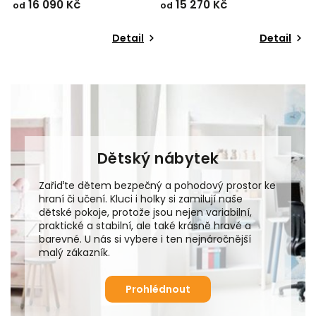
15 270 Kč
13 240 Kč
od
od
Detail
Detail
D
Dětský nábytek
Zařiďte dětem bezpečný a pohodový prostor ke
hraní či učení. Kluci i holky si zamilují naše
dětské pokoje, protože jsou nejen variabilní,
praktické a stabilní, ale také krásně hravé a
barevné. U nás si vybere i ten nejnáročnější
malý zákazník.
Prohlédnout