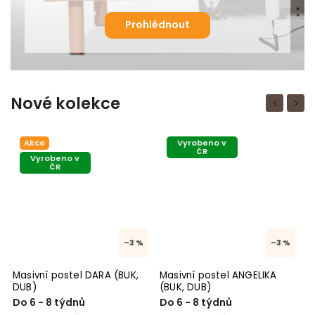
Prohlédnout
Nové kolekce
Previous
Next
Vyrobeno v
Vyrobeno v
ČR
ČR
–3 %
–3 %
RA (BUK,
Masivní postel ANGELIKA
Masivní postel INA (BU
(BUK, DUB)
Do 6 - 8 týdnů
Do 6 - 8 t