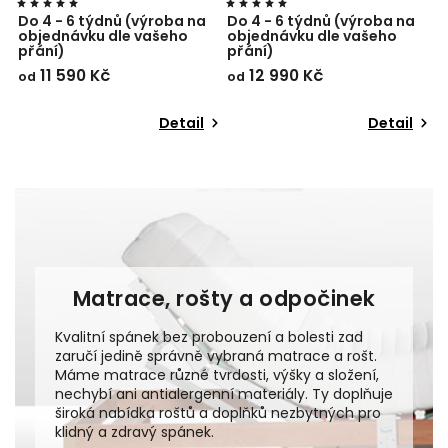
roba na
Do 4 - 6 týdnů (výroba na
Do 4 - 6 týdnů (výroba
šeho
objednávku dle vašeho
objednávku dle vašeho
přání)
přání)
12 990 Kč
12 550 Kč
od
od
Detail
Detail
Deta
Matrace, rošty a odpočinek
Kvalitní spánek bez probouzení a bolesti zad
zaručí jedině správně vybraná matrace a rošt.
Máme matrace různé tvrdosti, výšky a složení,
nechybí ani antialergenní materiály. Ty doplňuje
široká nabídka roštů a doplňků nezbytných pro
klidný a zdravý spánek.