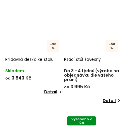
–30
–50
%
%
Přídavná deska ke stolu
Psací stůl závěsný
Skladem
Do 3 - 4 týdnů (výroba na
objednávku dle vašeho
3 843 Kč
od
přání)
3 995 Kč
od
Detail
Detail
Vyrobeno v
ČR