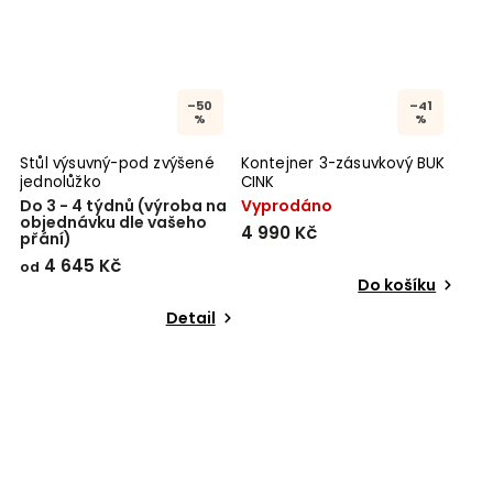
–50
–41
%
%
Stůl výsuvný-pod zvýšené
Kontejner 3-zásuvkový BUK
jednolůžko
CINK
Do 3 - 4 týdnů (výroba na
Vyprodáno
objednávku dle vašeho
4 990 Kč
přání)
4 645 Kč
od
Do košíku
Detail