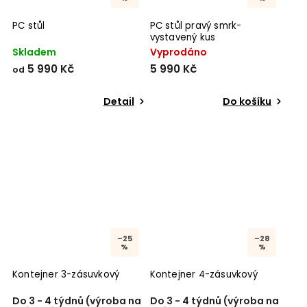
PC stůl
PC stůl pravý smrk-
vystavený kus
Skladem
Vyprodáno
5 990 Kč
5 990 Kč
od
Detail
Do košíku
–25
–28
%
%
Kontejner 3-zásuvkový
Kontejner 4-zásuvkový
Do 3 - 4 týdnů (výroba na
Do 3 - 4 týdnů (výroba na