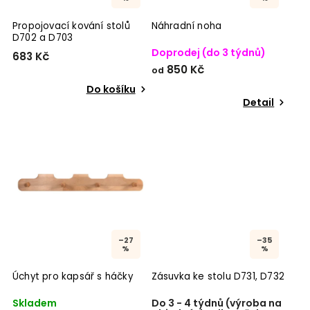
Propojovací kování stolů
Náhradní noha
D702 a D703
Doprodej (do 3 týdnů)
683 Kč
850 Kč
od
Do košíku
Detail
–27
–35
%
%
Úchyt pro kapsář s háčky
Zásuvka ke stolu D731, D732
Skladem
Do 3 - 4 týdnů (výroba na