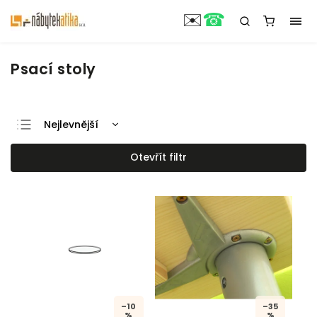
☎
✉️
Psací stoly
Nejlevnější
Nejdražší
Otevřít filtr
Nejprodávanější
Abecedně
–10
–35
%
%