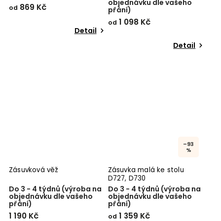
objednávku dle vašeho
869 Kč
od
přání)
1 098 Kč
od
Detail
Detail
–93
%
Zásuvková věž
Zásuvka malá ke stolu
D727, D730
Do 3 - 4 týdnů (výroba na
Do 3 - 4 týdnů (výroba na
objednávku dle vašeho
objednávku dle vašeho
přání)
přání)
1 190 Kč
1 359 Kč
od