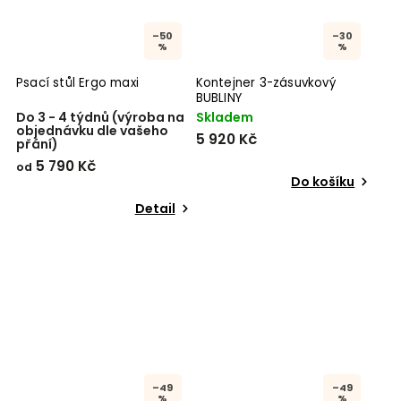
–50
–30
%
%
Psací stůl Ergo maxi
Kontejner 3-zásuvkový
BUBLINY
Do 3 - 4 týdnů (výroba na
Skladem
objednávku dle vašeho
5 920 Kč
přání)
5 790 Kč
od
Do košíku
Detail
–49
–49
%
%