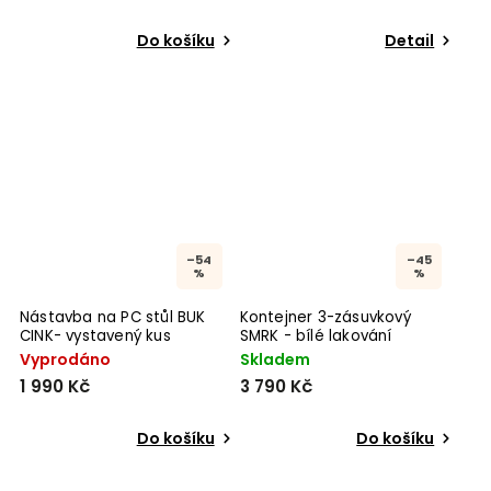
Do košíku
Detail
–54
–45
%
%
Nástavba na PC stůl BUK
Kontejner 3-zásuvkový
CINK- vystavený kus
SMRK - bílé lakování
Vyprodáno
Skladem
1 990 Kč
3 790 Kč
Do košíku
Do košíku