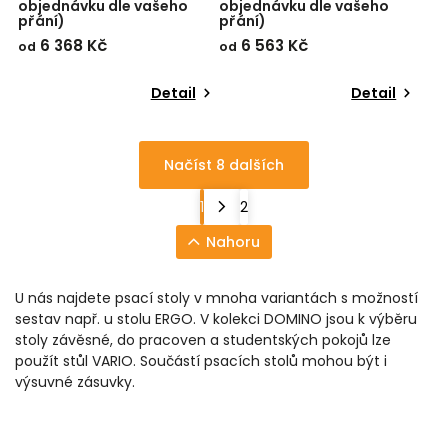
objednávku dle vašeho
objednávku dle vašeho
přání)
přání)
6 368 Kč
6 563 Kč
od
od
Detail
Detail
Načíst 8 dalších
1
2
Nahoru
U nás najdete psací stoly v mnoha variantách s možností
sestav např. u stolu ERGO. V kolekci DOMINO jsou k výběru
stoly závěsné, do pracoven a studentských pokojů lze
použít stůl VARIO. Součástí psacích stolů mohou být i
výsuvné zásuvky.