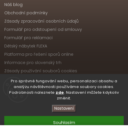
Náš blog
Obchodní podmínky
Zásady zpracování osobních údajů
Formulář pro odstoupení od smlouvy
Formulář pro reklamaci
Dětský nábytek FLEXA
Platforma pro řešení sporů online
Informace pro slovenský trh
Zásady používání souborů cookies
Pro správné fungování webu, personalizaci obsahu a
analýzu návštěvnosti používáme soubory cookies.
Podrobnosti naleznete
zde
. Nastavení můžete kdykoliv
Copyright 2026
Nábytek ATIKA, s.r.o.
. Všechna práva
změnit.
vyhrazena.
Upravit nastavení cookies
Nastavení
Vytvořil
Shoptet
| Design
Shoptak.cz
Souhlasím