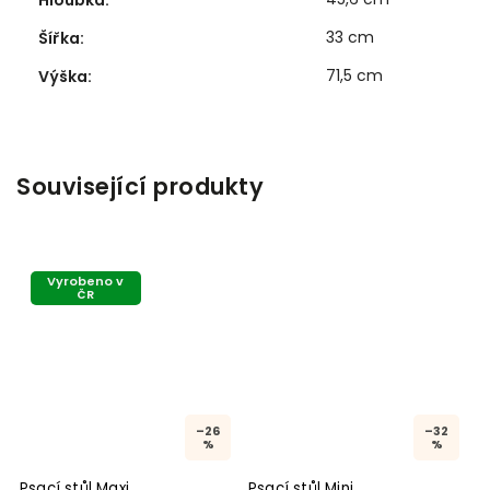
Hloubka
:
33 cm
Šířka
:
71,5 cm
Výška
:
Související produkty
Vyrobeno v
ČR
–26
–32
%
%
Psací stůl Maxi
Psací stůl Mini