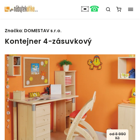
☎
✉️
Značka:
DOMESTAV s.r.o.
Kontejner 4-zásuvkový
od 8 990
Kč