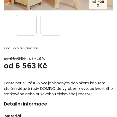
až –28
%
Kód:
Zvolte variantu
od 8 990 Kč
až –28 %
od
6 563 Kč
Kontejner 4 -zásuvkový je vhodným doplňkem ke všem
stolům dětské řady DOMINO. Je vyroben z vysoce kvalitního
smrkového nebo bukového (cinkového) masivu.
Detailní informace
Materiál