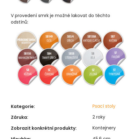
V provedení smrk je možné lakovat do těchto
odstínů:
Psací stoly
Kategorie
:
2 roky
Záruka
:
Kontejnery
Zobrazit konkrétní produkty
:
45,6 cm