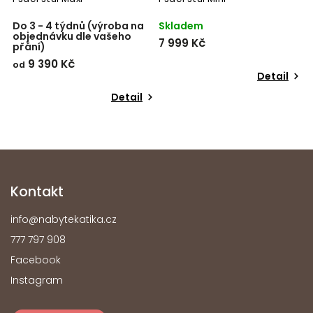
Do 3 - 4 týdnů (výroba na
Skladem
objednávku dle vašeho
7 999 Kč
přání)
9 390 Kč
od
Detail
Detail
Kontakt
info
@
nabytekatika.cz
777 797 908
Facebook
Instagram