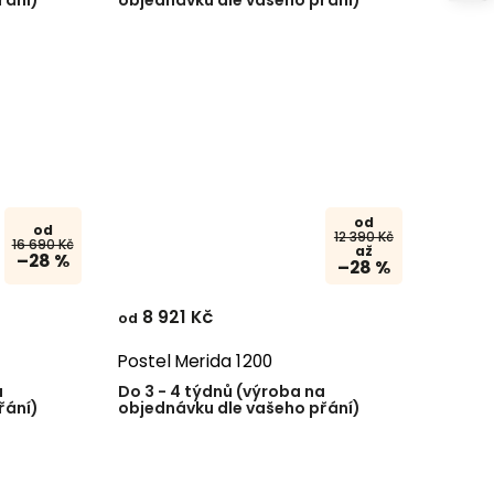
od
od
12 390 Kč
16 690 Kč
až
–28 %
–28 %
8 921 Kč
od
Postel Merida 1200
a
Do 3 - 4 týdnů (výroba na
řání)
objednávku dle vašeho přání)