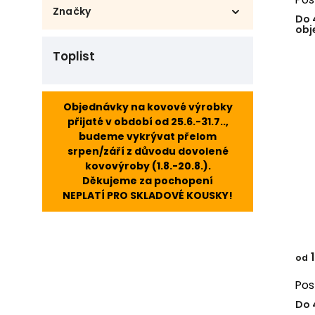
Smrk
6
Značky
Do 
Buk cink
12
obj
DOMESTAV s.r.o.
18
Toplist
Objednávky na kovové výrobky
přijaté v období od 25.6.-31.7..,
budeme vykrývat přelom
srpen/září z důvodu dovolené
kovovýroby (1.8.-20.8.).
Děkujeme za pochopení
NEPLATÍ PRO SKLADOVÉ KOUSKY!
1
od
Pos
Do 