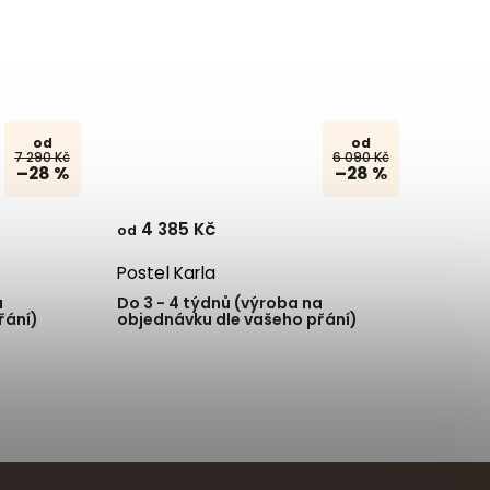
od
od
7 290 Kč
6 090 Kč
–28 %
–28 %
4 385 Kč
od
Postel Karla
a
Do 3 - 4 týdnů (výroba na
řání)
objednávku dle vašeho přání)