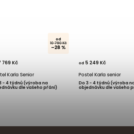
od
10 790 Kč
–28 %
 769 Kč
5 249 Kč
od
tel Karla Senior
Postel Karla senior
3 - 4 týdnů (výroba na
Do 3 - 4 týdnů (výroba n
ednávku dle vašeho přání)
objednávku dle vašeho p