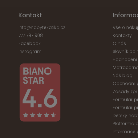
Kontakt
Informa
info
@
nabytekatika.cz
Vše o náku
777 797 908
Kontakty
Facebook
O nás
Instagram
Slovník po
Hodnocení
Matracarna
Náš blog
Obchodní 
Zásady zpr
Formulář p
Formulář p
Dětský náb
Platforma p
Informace p