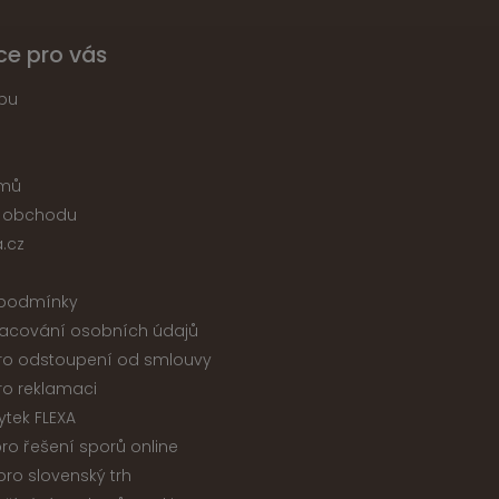
ce pro vás
pu
jmů
 obchodu
.cz
podmínky
acování osobních údajů
ro odstoupení od smlouvy
ro reklamaci
ytek FLEXA
ro řešení sporů online
ro slovenský trh