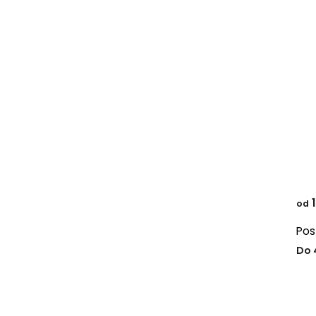
1
od
Pos
Do 