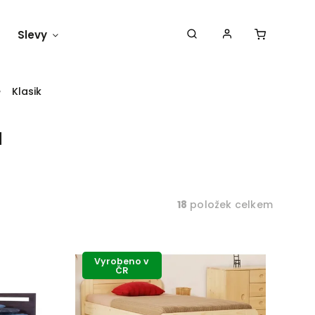
Slevy
Náš blog
Klasik
u
18
položek celkem
Vyrobeno v
ČR