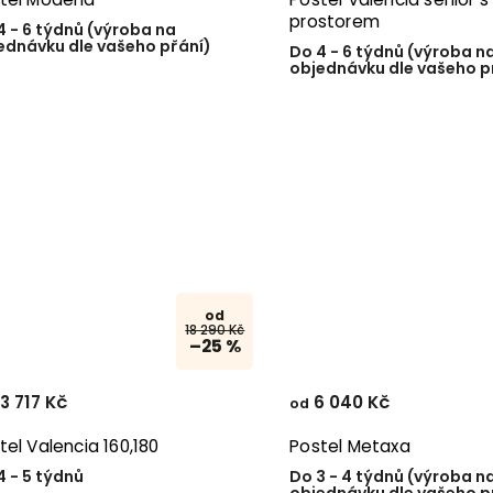
prostorem
4 - 6 týdnů (výroba na
ednávku dle vašeho přání)
Do 4 - 6 týdnů (výroba n
objednávku dle vašeho p
od
18 290 Kč
–25 %
3 717 Kč
6 040 Kč
od
tel Valencia 160,180
Postel Metaxa
4 - 5 týdnů
Do 3 - 4 týdnů (výroba n
objednávku dle vašeho p