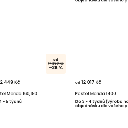
od
17 290 Kč
–28 %
2 449 Kč
12 017 Kč
od
tel Merida 160,180
Postel Merida 1400
4 - 5 týdnů
Do 3 - 4 týdnů (výroba n
objednávku dle vašeho p