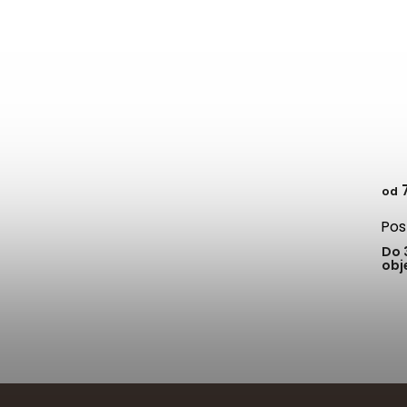
7
od
Pos
Do 
obj