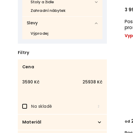
Stoly a židle
3 9
Zahradní nábytek
Postel 
Slevy
pro
Výprodej
Vyp
Filtry
Cena
3590
Kč
25938
Kč
Na skladě
2
2
od
Materiál
Pos