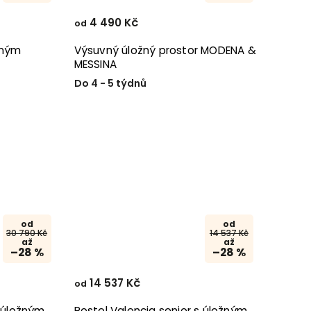
4 490 Kč
od
žným
Výsuvný úložný prostor MODENA &
MESSINA
Do 4 - 5 týdnů
od
od
30 790 Kč
14 537 Kč
až
až
–28 %
–28 %
14 537 Kč
od
s úložným
Postel Valencia senior s úložným