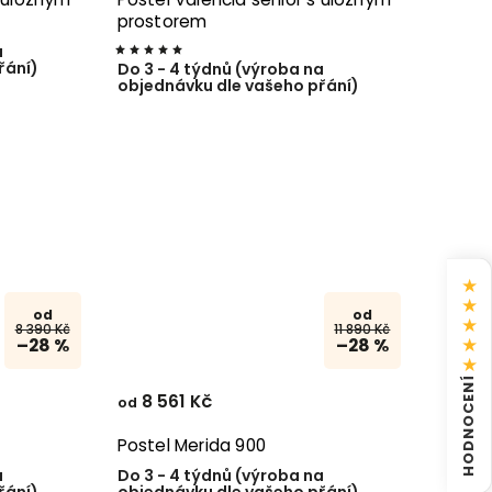
prostorem
a
řání)
Do 3 - 4 týdnů (výroba na
objednávku dle vašeho přání)
★
★
od
od
★
8 390 Kč
11 890 Kč
★
–28 %
–28 %
★
HODNOCENÍ
8 561 Kč
od
Postel Merida 900
a
Do 3 - 4 týdnů (výroba na
řání)
objednávku dle vašeho přání)