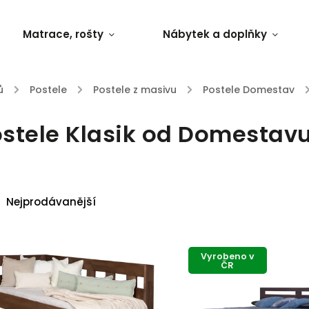
Matrace, rošty
Nábytek a doplňky
ů
/
Postele
/
Postele z masivu
/
Postele Domestav
/
stele Klasik od Domestav
Nejprodávanější
Nejlevnější
Nejdražší
Vyrobeno v
ČR
Abecedně