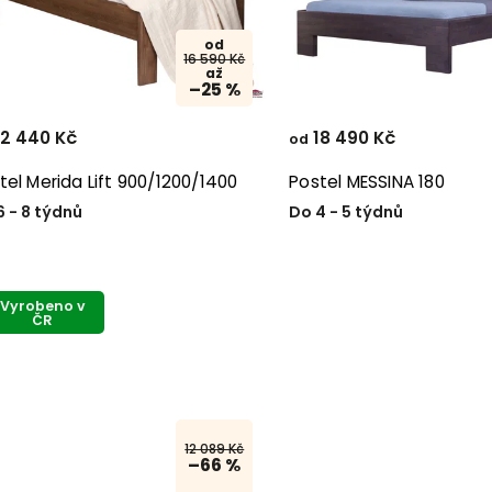
od
16 590 Kč
až
–25 %
2 440 Kč
18 490 Kč
od
tel Merida Lift 900/1200/1400
Postel MESSINA 180
6 - 8 týdnů
Do 4 - 5 týdnů
Vyrobeno v
ČR
12 089 Kč
–66 %