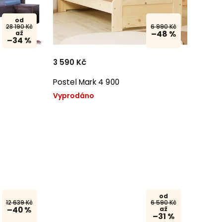
od
28 190 Kč
6 990 Kč
až
–48 %
–34 %
3 590 Kč
Postel Mark 4 900
Vyprodáno
od
12 639 Kč
6 590 Kč
–40 %
až
–31 %