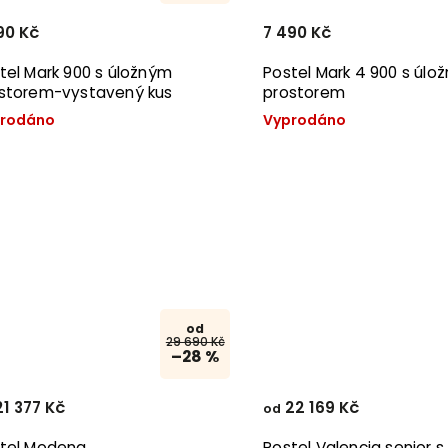
90 Kč
7 490 Kč
Mark 900 s úložným
Postel Mark 4 900 s úlo
storem-vystavený kus
prostorem
rodáno
Vyprodáno
od
29 690 Kč
–28 %
1 377 Kč
22 169 Kč
od
tel Modena
Postel Valencia senior 