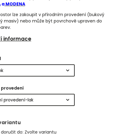
A
a
MODENA
rostor lze zakoupit v přírodním provedení (bukový
ný masiv) nebo může být povrchově upraven do
arev.
ní informace
l
 provedení
variantu
oručit do:
Zvolte variantu