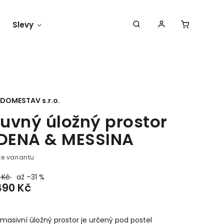
Slevy
Náš blog
DOMESTAV s.r.o.
uvný úložný prostor
ENA & MESSINA
te variantu
 Kč
až –31 %
490 Kč
masivní úložný prostor je určený pod postel