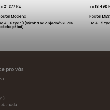
21 377 Kč
18 490 
od
od
Postel Modena
Postel
Do 4 - 6 týdnů (výroba na objednávku dle
Do 4 - 5 tý
vašeho přání)
ce pro vás
pu
jmů
 obchodu