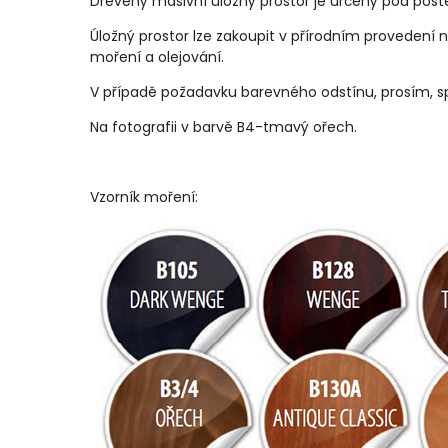
Dřevěný masivní úložný prostor je určený pod post
Úložný prostor lze zakoupit v přírodním provede
moření a olejování.
V případě požadavku barevného odstínu, prosím, sp
Na fotografii v barvě B4-tmavý ořech.
Vzorník moření: