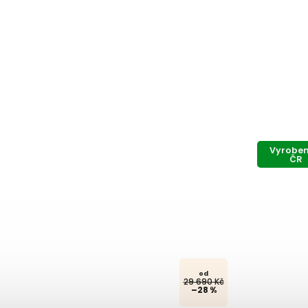
Vyroben
ČR
od
29 690 Kč
–28 %