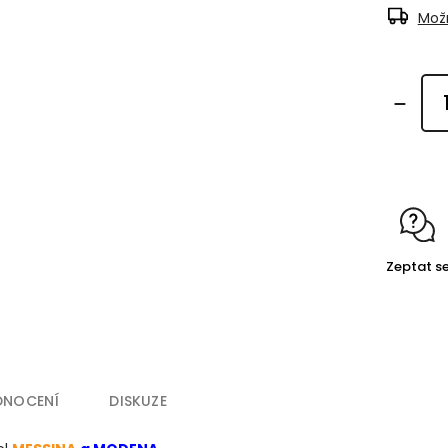
Možn
Zeptat s
DNOCENÍ
DISKUZE