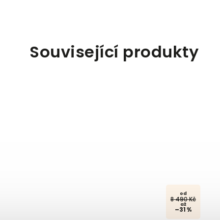
Související produkty
od
8 490 Kč
až
–31 %