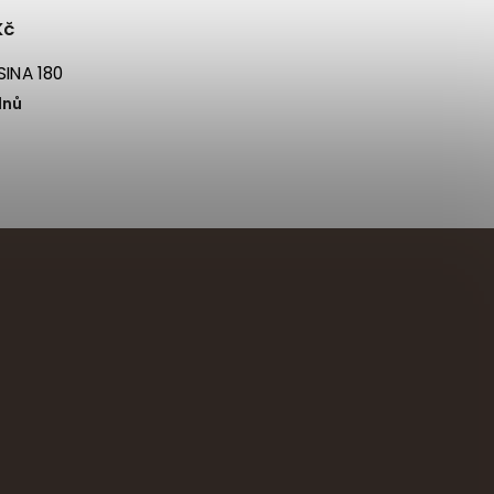
Kč
 MESSINA 180
dnů