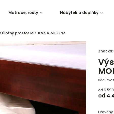
Matrace, rošty
Nábytek a doplňky
ý úložný prostor MODENA & MESSINA
Značka:
Výs
MOD
Kód:
Zvol
od 6 590
od
4 
Dřevěný 