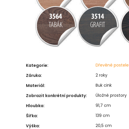
Dřevěné postele
Kategorie
:
2 roky
Záruka
:
Buk cink
Materiál
:
Úložné prostory
Zobrazit konkrétní produkty
:
91,7 cm
Hloubka
:
139 cm
Šířka
:
20,5 cm
Výška
: