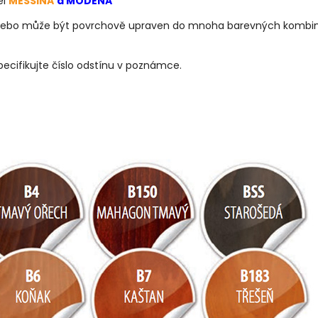
el
MESSINA
a
MODENA
ní nebo může být povrchově upraven do mnoha barevných kombin
ecifikujte číslo odstínu v poznámce.