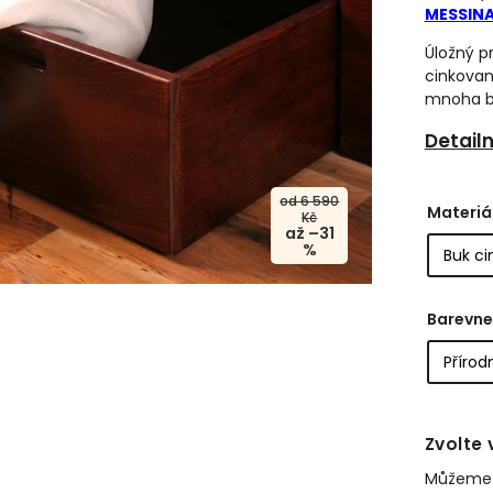
MESSIN
Úložný p
cinkova
mnoha b
Detail
od 6 590
Materiá
Kč
až –31
%
Barevne
Zvolte 
Můžeme d