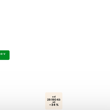
o v
od
28 190 Kč
až
–34 %