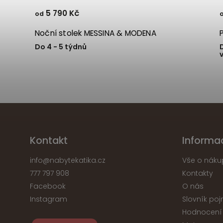
5 790 Kč
od
Noční stolek MESSINA & MODENA
Do 4 - 5 týdnů
Kontakt
Informa
info
@
nabytekatika.cz
Vše o náku
777 797 908
Kontakty
Facebook
O nás
Instagram
Slovník po
Hodnocení