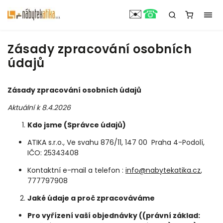
☎
✉️
Zásady zpracování osobních
údajů
Zásady zpracování osobních údajů
Aktuální k 8.4.2026
Kdo jsme (Správce údajů)
ATIKA s.r.o., Ve svahu 876/11, 147 00 Praha 4-Podolí,
IČO: 25343408
Kontaktní e-mail a telefon :
info@nabytekatika.cz
,
777797908
Jaké údaje a proč zpracováváme
Pro vyřízení vaší objednávky ((právní základ: