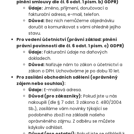
plnění smlouvy dle čl. 6 odst. 1 písm. b) GDPR)
Údaje:
Jméno, příjmení, doručovací a
fakturační adresa, e-mail, telefon.
Důvod:
Bez nich nemůžeme objednávku
doručit a komunikovat s vámi ohledně jejího
stavu.
Pro vedení účetnictví (právní základ: plnění
právní povinnosti dle čl. 6 odst. 1 písm. c) GDPR)
Údaje:
Fakturační údaje na daňových
dokladech.
Důvod:
Nařizuje nám to zákon o účetnictví a
zákon o DPH. Uchováváme je po dobu 10 let.
Pro zasílání obchodních sdělení (oprávněný
zájem nebo souhlas):
Údaje:
E-mailová adresa.
Důvod (pro zákazníky):
Pokud jste u nás
nakoupili (dle § 7 odst. 3 zákona č. 480/2004
Sb
.
), zasíláme vám novinky týkající se
podobného zboží na základě našeho
oprávněného zájmu. Z odběru se můžete
kdykoliv odhlásit.
Důvod (pro ostatní):
Pokud jste se přihlásili k