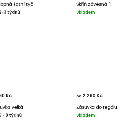
lopná šatní tyč
Skříň závěsná-1
2-3 týdnů
Skladem
90 Kč
2 290 Kč
od
uvka velká
Zásuvka do regálu
6 - 8 týdnů
Skladem