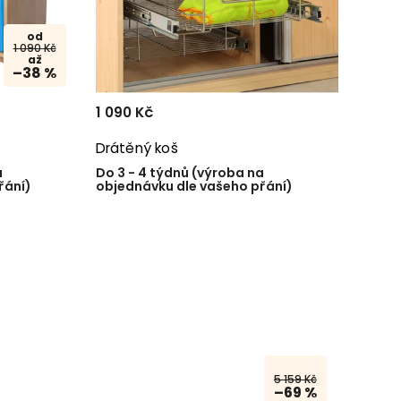
od
1 090 Kč
až
–38 %
1 090 Kč
Drátěný koš
a
Do 3 - 4 týdnů (výroba na
řání)
objednávku dle vašeho přání)
5 159 Kč
–69 %