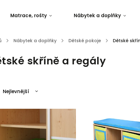
Matrace, rošty
Nábytek a doplňky
ů
/
Nábytek a doplňky
/
Dětské pokoje
/
Dětské skří
tské skříně a regály
Nejlevnější
Nejdražší
Nejprodávanější
Abecedně