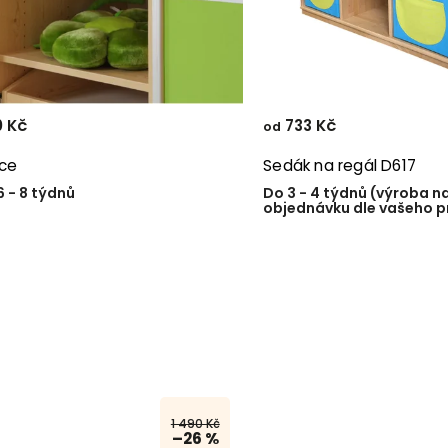
 Kč
733 Kč
od
ice
Sedák na regál D617
6 - 8 týdnů
Do 3 - 4 týdnů (výroba n
objednávku dle vašeho p
1 490 Kč
–26 %