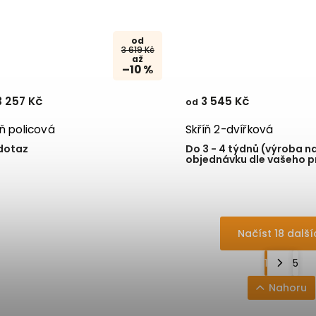
od
3 619 Kč
až
–10 %
 257 Kč
3 545 Kč
od
íň policová
Skříň 2-dvířková
dotaz
Do 3 - 4 týdnů (výroba n
objednávku dle vašeho p
Načíst 18 další
1
5
Nahoru