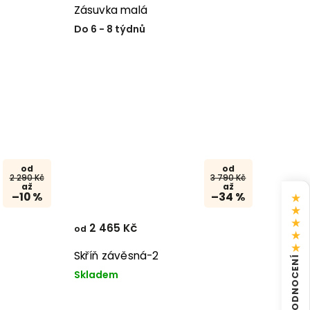
Zásuvka malá
Do 6 - 8 týdnů
od
od
2 290 Kč
3 790 Kč
až
až
★
–10 %
–34 %
★
★
2 465 Kč
od
★
★
Skříň závěsná-2
HODNOCENÍ
Skladem