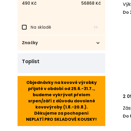
490
Kč
56868
Kč
Výk
Do 
Na skladě
35
Značky
DOMESTAV s.r.o.
76
Toplist
FLEXA
1
Objednávky na kovové výrobky
přijaté v období od 25.6.-31.7..,
budeme vykrývat přelom
2 0
srpen/září z důvodu dovolené
kovovýroby (1.8.-20.8.).
Zás
Děkujeme za pochopení
Do 
NEPLATÍ PRO SKLADOVÉ KOUSKY!