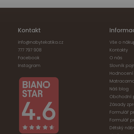
Kontakt
Informa
info
@
nabytekatika.cz
Vše o náku
777 797 908
Kontakty
Facebook
O nás
Instagram
Slovník po
Hodnocení
Matracarna
Náš blog
Obchodní 
Zásady zpr
Formulář p
Formulář p
Dětský náb