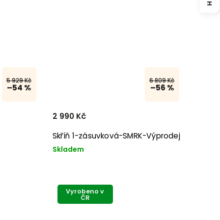
5 929 Kč
6 809 Kč
–54 %
–56 %
2 990 Kč
Skříň 1-zásuvková-SMRK-Výprodej
Skladem
Vyrobeno v
ČR