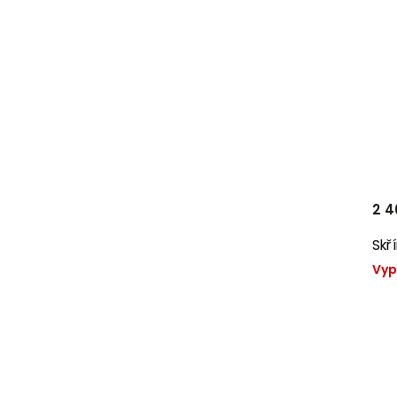
2 4
Skř
Vyp