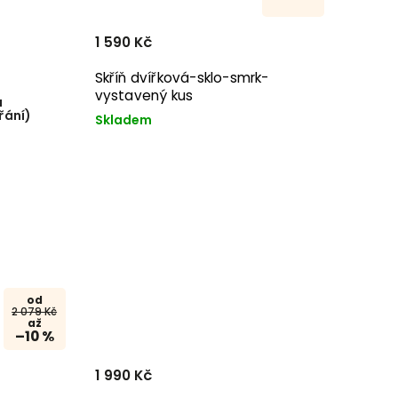
1 590 Kč
Skříň dvířková-sklo-smrk-
vystavený kus
a
řání)
Skladem
od
2 079 Kč
až
–10 %
1 990 Kč