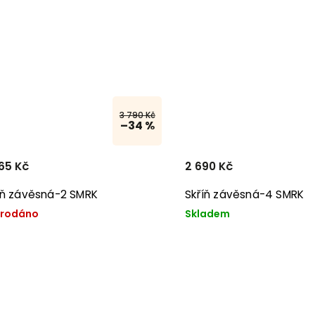
3 790 Kč
–34 %
65 Kč
2 690 Kč
íň závěsná-2 SMRK
Skříň závěsná-4 SMRK
rodáno
Skladem