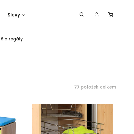
Slevy
Náš blog
ně a regály
77
položek celkem