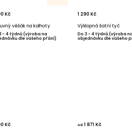
90 Kč
1 290 Kč
uvný věšák na kalhoty
Výklopná šatní tyč
3 - 4 týdnů (výroba na
Do 3 - 4 týdnů (výroba n
ednávku dle vašeho přání)
objednávku dle vašeho p
90 Kč
1 871 Kč
od