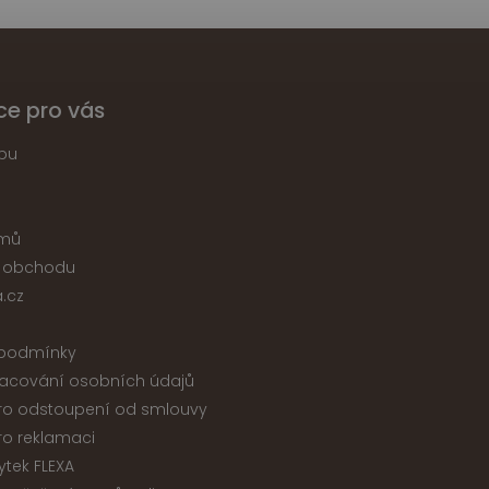
ce pro vás
pu
jmů
 obchodu
.cz
podmínky
acování osobních údajů
ro odstoupení od smlouvy
ro reklamaci
ytek FLEXA