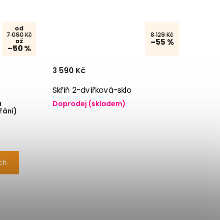
od
7 090 Kč
8 129 Kč
až
–55 %
–50 %
3 590 Kč
Skříň 2-dvířková-sklo
a
Doprodej (skladem)
řání)
ch