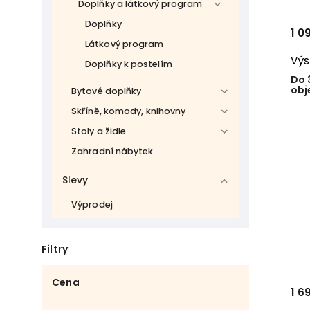
Doplňky a látkový program
Doplňky
1 0
Látkový program
Výs
Doplňky k postelím
Do 
obj
Bytové doplňky
Skříně, komody, knihovny
Stoly a židle
Zahradní nábytek
Slevy
Výprodej
Filtry
Cena
1 6