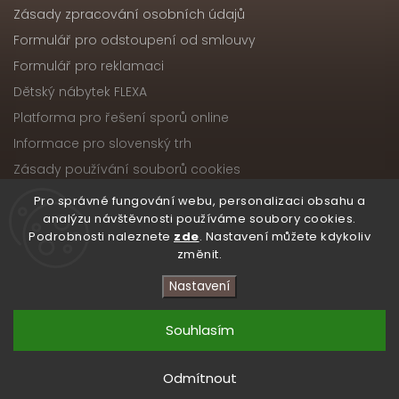
Zásady zpracování osobních údajů
Formulář pro odstoupení od smlouvy
Formulář pro reklamaci
Dětský nábytek FLEXA
Platforma pro řešení sporů online
Informace pro slovenský trh
Zásady používání souborů cookies
Pro správné fungování webu, personalizaci obsahu a
analýzu návštěvnosti používáme soubory cookies.
Podrobnosti naleznete
zde
. Nastavení můžete kdykoliv
Copyright 2026
Nábytek ATIKA, s.r.o.
. Všechna práva
změnit.
vyhrazena.
Upravit nastavení cookies
Nastavení
Vytvořil
Shoptet
| Design
Shoptak.cz
Souhlasím
Odmítnout
/* Skryté zobrazení obou ikon na počítači */ .atika-