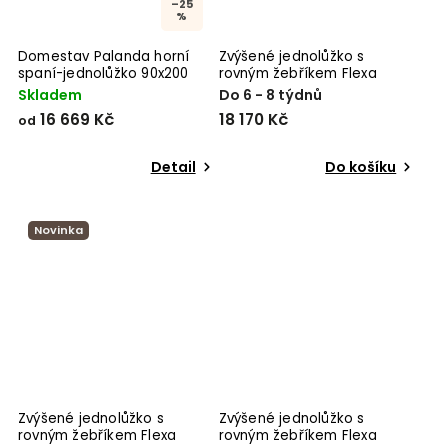
–25
%
Domestav Palanda horní
Zvýšené jednolůžko s
spaní-jednolůžko 90x200
rovným žebříkem Flexa
White
Skladem
Do 6 - 8 týdnů
16 669 Kč
18 170 Kč
od
Detail
Do košíku
Novinka
Zvýšené jednolůžko s
Zvýšené jednolůžko s
rovným žebříkem Flexa
rovným žebříkem Flexa