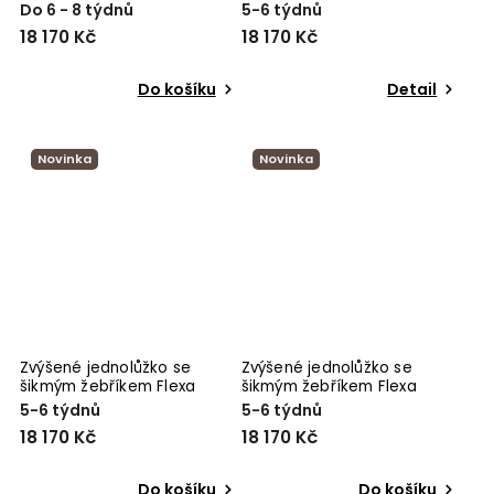
White
White
Do 6 - 8 týdnů
5-6 týdnů
18 170 Kč
18 170 Kč
Do košíku
Detail
Novinka
Novinka
Zvýšené jednolůžko se
Zvýšené jednolůžko se
šikmým žebříkem Flexa
šikmým žebříkem Flexa
White
White
5-6 týdnů
5-6 týdnů
18 170 Kč
18 170 Kč
Do košíku
Do košíku