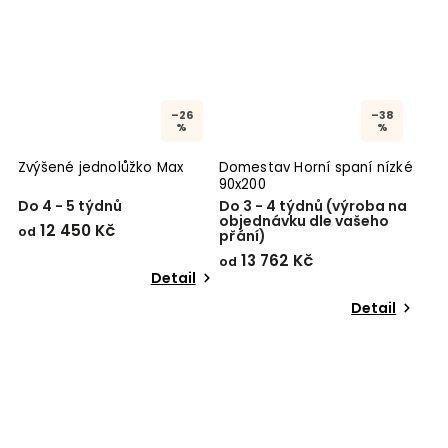
–26
–38
%
%
Zvýšené jednolůžko Max
Domestav Horní spaní nízké
90x200
Do 4 - 5 týdnů
Do 3 - 4 týdnů (výroba na
objednávku dle vašeho
12 450 Kč
od
přání)
13 762 Kč
od
Detail
Detail