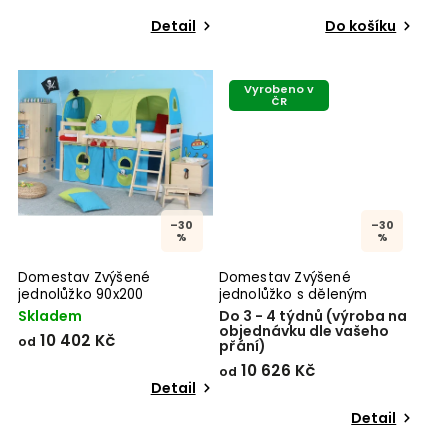
Detail
Do košíku
Vyrobeno v
ČR
–30
–30
%
%
Domestav Zvýšené
Domestav Zvýšené
jednolůžko 90x200
jednolůžko s děleným
čelem levé 90x200
Skladem
Do 3 - 4 týdnů (výroba na
objednávku dle vašeho
10 402 Kč
od
přání)
10 626 Kč
od
Detail
Detail