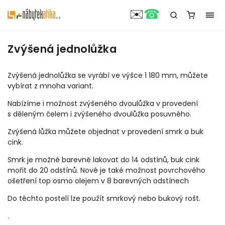
☎
✉️
Zvýšená jednolůžka
Zvýšená jednolůžka se vyrábí ve výšce 1 180 mm, můžete
vybírat z mnoha variant.
Nabízíme i možnost zvýšeného dvoulůžka v provedení
s děleným čelem i zvýšeného dvoulůžka posuvného.
Zvýšená lůžka můžete objednat v provedení smrk a buk
cink.
Smrk je možné barevně lakovat do 14 odstínů, buk cink
mořit do 20 odstínů. Nově je také možnost povrchového
ošetření top osmo olejem v 8 barevných odstínech
Do těchto postelí lze použít smrkový nebo bukový rošt.
.