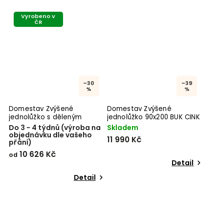
Vyrobeno v
ČR
–30
–39
%
%
Domestav Zvýšené
Domestav Zvýšené
jednolůžko s děleným
jednolůžko 90x200 BUK CINK
čelem pravé 90x200
Do 3 - 4 týdnů (výroba na
Skladem
objednávku dle vašeho
11 990 Kč
přání)
10 626 Kč
od
Detail
Detail