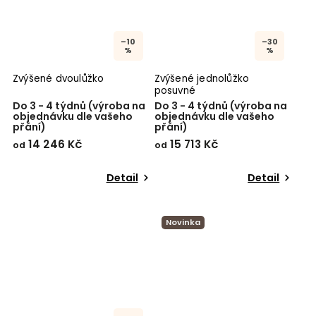
–10
–30
%
%
Zvýšené dvoulůžko
Zvýšené jednolůžko
posuvné
Do 3 - 4 týdnů (výroba na
Do 3 - 4 týdnů (výroba na
objednávku dle vašeho
objednávku dle vašeho
přání)
přání)
14 246 Kč
15 713 Kč
od
od
Detail
Detail
Novinka