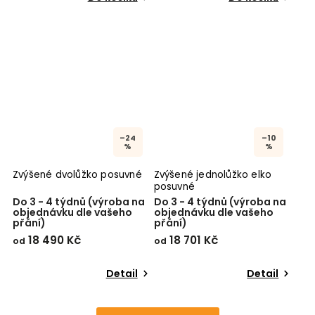
–24
–10
%
%
Zvýšené dvolůžko posuvné
Zvýšené jednolůžko elko
posuvné
Do 3 - 4 týdnů (výroba na
Do 3 - 4 týdnů (výroba na
objednávku dle vašeho
objednávku dle vašeho
přání)
přání)
18 490 Kč
18 701 Kč
od
od
Detail
Detail