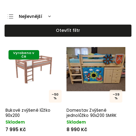
Nejlevnější
Nejdražší
Otevřít filtr
Nejprodávanější
Abecedně
Vyrobeno v
ČR
–50
–39
%
%
Bukové zvýšené lůžko
Domestav Zvýšené
90x200
jednolůžko 90x200 SMRK
Skladem
Skladem
7 995 Kč
8 990 Kč