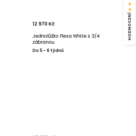
★
★
HODNOCENÍ
12 970 Kč
Jednolůžko Flexa White s 3/4
zábranou
Do 5 - 6 týdnů