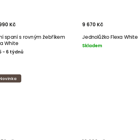
990 Kč
9 670 Kč
ní spaní s rovným žebříkem
Jednolůžko Flexa White
xa White
Skladem
5 - 6 týdnů
Novinka