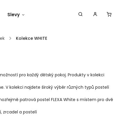
Slevy
Náš blog
tek
/
Kolekce WHITE
 možností pro každý dětský pokoj. Produkty v kolekci
e. V kolekci najdete široký výběr různých typů postelí
samozřejmě patrová postel FLEXA White s místem pro dvě
, zrcadel a postelí