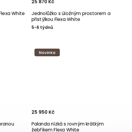
25 870 Kč
Flexa White
Jednolůžko s úložným prostorem a
přistýlkou Flexa White
5-6 týdnů
Novinka
25 950 Kč
branou
Palanda nízká s rovným krátkým
žebříkem Flexa White