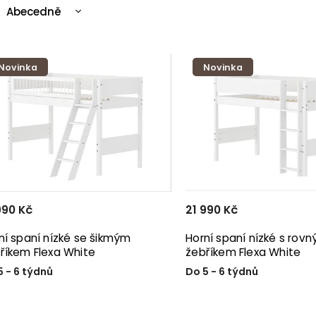
Abecedně
Nejlevnější
Nejdražší
Novinka
Novinka
Nejprodávanější
990 Kč
21 990 Kč
 spaní nízké se šikmým
Horní spaní nízké s rov
říkem Flexa White
žebříkem Flexa White
5 - 6 týdnů
Do 5 - 6 týdnů