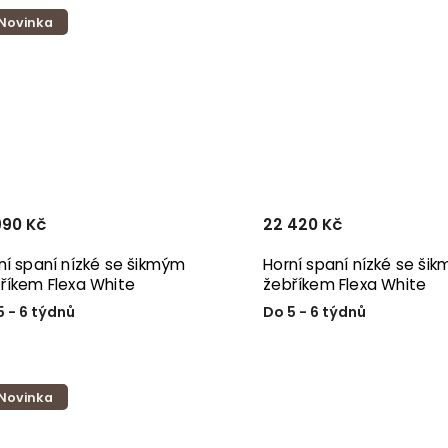
Novinka
990 Kč
22 420 Kč
ní spaní nízké se šikmým
Horní spaní nízké se ši
říkem Flexa White
žebříkem Flexa White
5 - 6 týdnů
Do 5 - 6 týdnů
Novinka