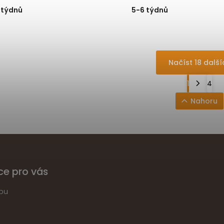
 týdnů
5-6 týdnů
Načíst 18 další
1
4
Nahoru
ce pro vás
pu