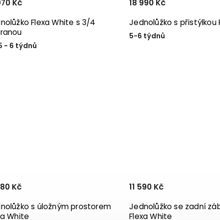
970 Kč
18 990 Kč
nolůžko Flexa White s 3/4
Jednolůžko s přistýlkou 
ranou
5-6 týdnů
5 - 6 týdnů
780 Kč
11 590 Kč
nolůžko s úložným prostorem
Jednolůžko se zadní zá
xa White
Flexa White