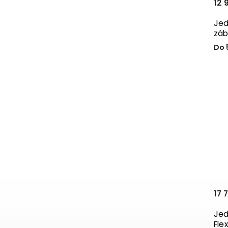
12 
Jed
záb
Do 
17 
Jed
Fle