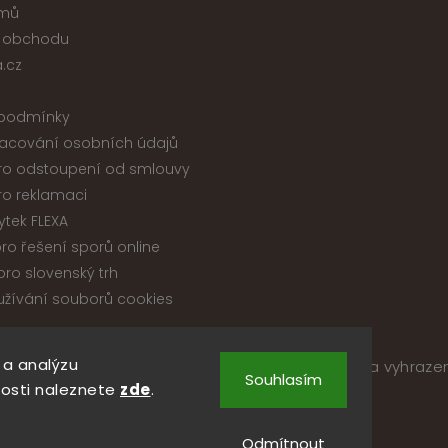
jmů
 obchodu
.cz
podmínky
acování osobních údajů
ro odstoupení od smlouvy
ro reklamaci
ytek FLEXA
ro řešení sporů online
ro slovenský trh
žívání souborů cookies
 a analýzu
pyright 2026
Nábytek ATIKA, s.r.o.
. Všechna práva vyhraze
Souhlasím
Upravit nastavení cookies
osti naleznete
zde
.
Vytvořil
Shoptet
| Design
Shoptak.cz
Odmítnout