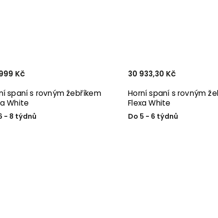
999 Kč
30 933,30 Kč
ní spaní s rovným žebříkem
Horní spaní s rovným ž
xa White
Flexa White
6 - 8 týdnů
Do 5 - 6 týdnů