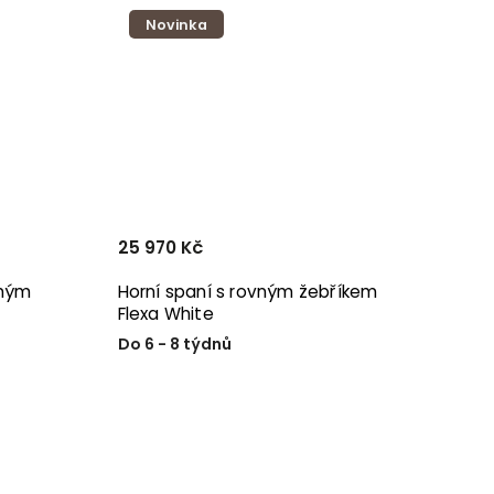
Novinka
25 970 Kč
kmým
Horní spaní s rovným žebříkem
Flexa White
Do 6 - 8 týdnů