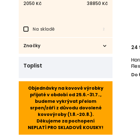
2050
Kč
38850
Kč
Na skladě
2
Značky
24 
FLEXA
55
Hor
Toplist
Fle
Do 
Objednávky na kovové výrobky
přijaté v období od 25.6.-31.7..,
budeme vykrývat přelom
srpen/září z důvodu dovolené
kovovýroby (1.8.-20.8.).
Děkujeme za pochopení
NEPLATÍ PRO SKLADOVÉ KOUSKY!