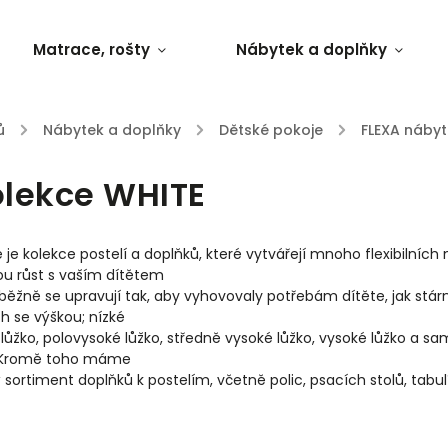
Matrace, rošty
Nábytek a doplňky
ů
/
Nábytek a doplňky
/
Dětské pokoje
/
FLEXA náby
lekce WHITE
 je kolekce postelí a doplňků, které vytvářejí mnoho flexibilních
u růst s vaším dítětem
běžně se upravují tak, aby vyhovovaly potřebám dítěte, jak stárn
ích se výškou; nízké
lůžko, polovysoké lůžko, středně vysoké lůžko, vysoké lůžko a 
. Kromě toho máme
ý sortiment doplňků k postelím, včetně polic, psacích stolů, tabulí