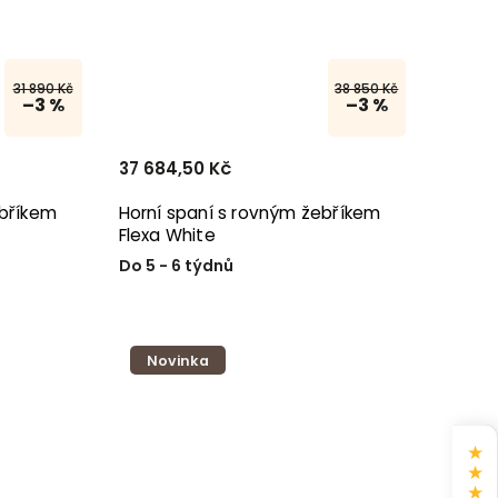
31 890 Kč
38 850 Kč
–3 %
–3 %
37 684,50 Kč
ebříkem
Horní spaní s rovným žebříkem
Flexa White
Do 5 - 6 týdnů
Novinka
★
★
★