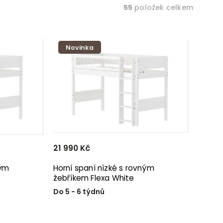
55
položek celkem
Novinka
21 990 Kč
ným
Horní spaní nízké s rovným
žebříkem Flexa White
Do 5 - 6 týdnů