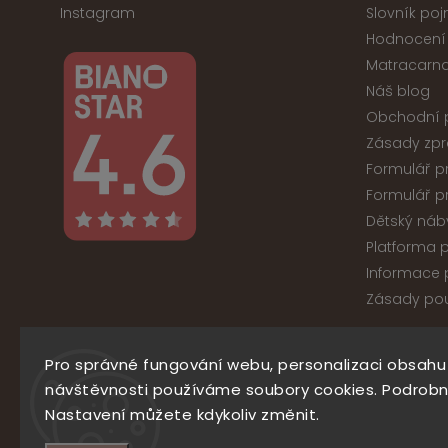
Instagram
Slovník po
Hodnocení
Matracarna
Náš blog
Obchodní 
Zásady zpr
Formulář p
Formulář p
Dětský náb
Platforma p
Informace p
Zásady pou
Pro správné fungování webu, personalizaci obsahu
Co
návštěvnosti používáme soubory cookies. Podrobn
Nastavení můžete kdykoliv změnit.
777
Facebook
Instagram