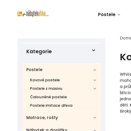
Postele
Dom
Kategorie
Ko
Postele
White
Kovové postele
moho
a prů
Postele z masivu
lišíc
Čalouněné postele
jedno
děti
Postele imitace dřeva
širok
Matrace, rošty
Nábytek a doplňky