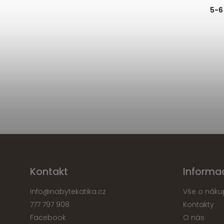
5-6
Kontakt
Informa
info
@
nabytekatika.cz
Vše o náku
777 797 908
Kontakty
Facebook
O nás