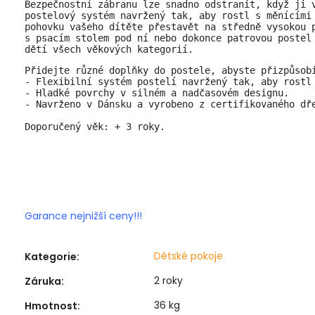
Bezpečnostní zábranu lze snadno odstranit, když ji 
postelový systém navržený tak, aby rostl s měnícími
pohovku vašeho dítěte přestavět na středně vysokou 
s psacím stolem pod ní nebo dokonce patrovou postel
dětí všech věkových kategorií.
Přidejte různé doplňky do postele, abyste přizpůsobi
- Flexibilní systém postelí navržený tak, aby rostl 
- Hladké povrchy v silném a nadčasovém designu.

- Navrženo v Dánsku a vyrobeno z certifikovaného dře
Doporučený věk: + 3 roky.
Garance nejnižší ceny!!!
Dětské pokoje
Kategorie
:
2 roky
Záruka
:
36 kg
Hmotnost
: