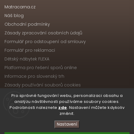
Matracarna.cz
Náš blog
Obchodní podmínky
Zásady zpracování osobních údajů
Formulář pro odstoupení od smlouvy
Formulář pro reklamaci
Dětský nábytek FLEXA
Platforma pro řešení sporů online
Informace pro slovenský trh
Zásady používání souborů cookies
Pro správné fungování webu, personalizaci obsahu a
analýzu návštěvnosti používáme soubory cookies.
Podrobnosti naleznete
zde
. Nastavení můžete kdykoliv
Copyright 2026
Nábytek ATIKA, s.r.o.
. Všechna práva
změnit.
vyhrazena.
Upravit nastavení cookies
Nastavení
Vytvořil
Shoptet
| Design
Shoptak.cz