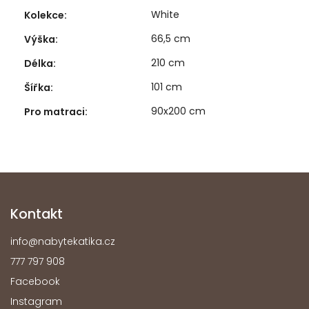
White
Kolekce
:
66,5 cm
Výška
:
210 cm
Délka
:
101 cm
Šířka
:
90x200 cm
Pro matraci
:
Kontakt
info
@
nabytekatika.cz
777 797 908
Facebook
Instagram