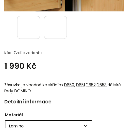
Kód:
Zvolte variantu
1 990 Kč
Zásuvka je vhodná ke skříním
D650
,
D651
,
D652
,
D653
dětské
řady DOMINO.
Detailní informace
Materiál