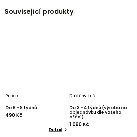
Související produkty
Police
Drátěný koš
Do 6 - 8 týdnů
Do 3 - 4 týdnů (výroba na
objednávku dle vašeho
490 Kč
přání)
1 090 Kč
Detail