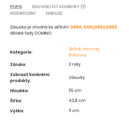
POPIS
SOUVISEJÍCÍ SOUBORY (1)
HODNOCENÍ
DISKUZE
Zásuvka je vhodná ke skříním
D650
,
D651
,
D652
,
D653
dětské řady DOMINO.
Skříně, komody,
Kategorie
:
knihovny
2 roky
Záruka
:
Zobrazit konkrétní
Zásuvky
produkty
:
55 cm
Hloubka
:
43,8 cm
Šířka
:
11 cm
Výška
: