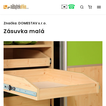
☎
✉️
Značka:
DOMESTAV s.r.o.
Zásuvka malá