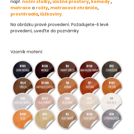
např.
noční stolky
,
úložné prostory
,
komody
,
matrace
a
rošty
,
matracové chrániče
,
prostěradla
,
lůžkoviny.
Na obrázku pravé provedení. Požadujete-li levé
provedení, uveďte do poznámky
Vzorník moření: