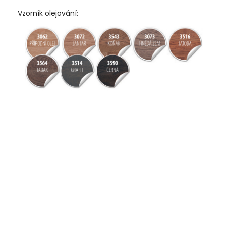
Vzorník olejování: