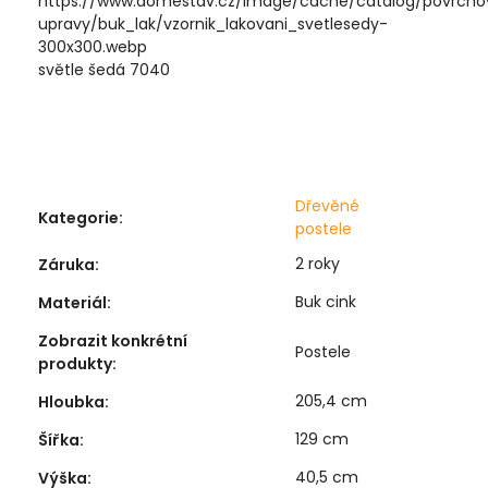
světle šedá 7040
Dřevěné
Kategorie
:
postele
2 roky
Záruka
:
Buk cink
Materiál
:
Zobrazit konkrétní
Postele
produkty
:
205,4 cm
Hloubka
:
129 cm
Šířka
:
40,5 cm
Výška
: