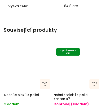
84,8 cm
Výška čela
:
Související produkty
Vyrobeno v
ČR
–24
–41
%
%
Noční stolek 1 s policí
Noční stolek 1 s policí -
Kaštan B7
Skladem
Doprodej (skladem)