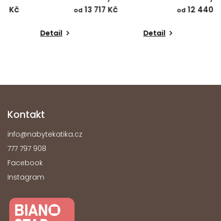
13 717 Kč
12 440 Kč
od
od
Detail
Detail
Kontakt
info
@
nabytekatika.cz
777 797 908
Facebook
Instagram