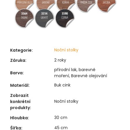
Noční stolky
Kategorie
:
2 roky
Záruka
:
přírodní lak, barevné
Barva
:
moření, Barevné olejování
Buk cink
Materiál
:
Zobrazit
Noční stolky
konkrétní
produkty
:
30 cm
Hloubka
:
45 cm
Šířka
: