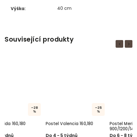
40 cm
Výška
:
Související produkty
Previous
Next
–25
–25
%
%
Postel Valencia 160,180
Postel Merida Lift
900/1200/1400
Do 4 - 5 týdnů
Do 6 - 8 týdnů