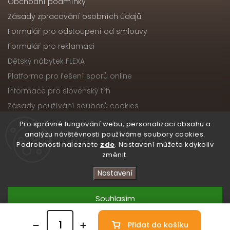
Obchodní podmínky
Zásady zpracování osobních údajů
Formulář pro odstoupení od smlouvy
Formulář pro reklamaci
Dětský nábytek FLEXA
Platforma pro řešení sporů online
Informace pro slovenský trh
Zásady používání souborů cookies
Pro správné fungování webu, personalizaci obsahu a
analýzu návštěvnosti používáme soubory cookies.
Podrobnosti naleznete
zde
. Nastavení můžete kdykoliv
Copyright 2026
Nábytek ATIKA, s.r.o.
. Všechna práva
změnit.
vyhrazena.
Upravit nastavení cookies
Nastavení
Vytvořil
Shoptet
| Design
Shoptak.cz
Souhlasím
Přidat do košíku
Odmítnout
/* Skryté zobrazení obou ikon na počítači */ .atika-