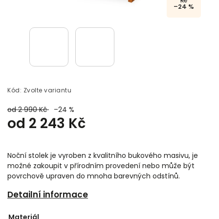
Kč
–24 %
Kód:
Zvolte variantu
od 2 990 Kč
–24 %
od
2 243 Kč
Noční stolek je vyroben z kvalitního bukového masivu, je
možné zakoupit v přírodním provedení nebo může být
povrchově upraven do mnoha barevných odstínů.
Detailní informace
Materiál