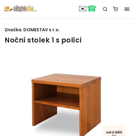
☎
✉️
Značka:
DOMESTAV s.r.o.
Noční stolek 1 s policí
od 2 990