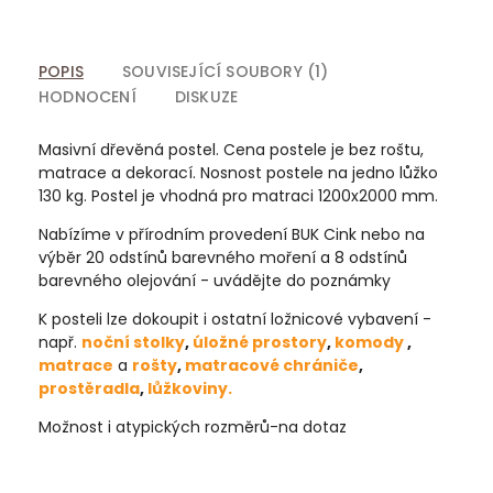
POPIS
SOUVISEJÍCÍ SOUBORY (1)
HODNOCENÍ
DISKUZE
Masivní dřevěná postel. Cena postele je bez roštu,
matrace a dekorací. Nosnost postele na jedno lůžko
130 kg. Postel je vhodná pro matraci 1200x2000 mm.
Nabízíme v přírodním provedení BUK Cink nebo na
výběr 20 odstínů barevného moření a 8 odstínů
barevného olejování - uvádějte do poznámky
K posteli lze dokoupit i ostatní ložnicové vybavení -
např.
noční stolky
,
úložné prostory
,
komody
,
matrace
a
rošty
,
matracové chrániče
,
prostěradla
,
lůžkoviny.
Možnost i atypických rozměrů-na dotaz