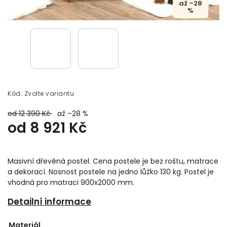
až –28
%
Kód:
Zvolte variantu
od 12 390 Kč
až –28 %
od
8 921 Kč
Masivní dřevěná postel. Cena postele je bez roštu, matrace
a dekorací. Nosnost postele na jedno lůžko 130 kg. Postel je
vhodná pro matraci 900x2000 mm.
Detailní informace
Materiál