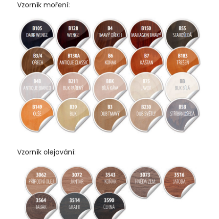
Vzorník moření:
Vzorník olejování: