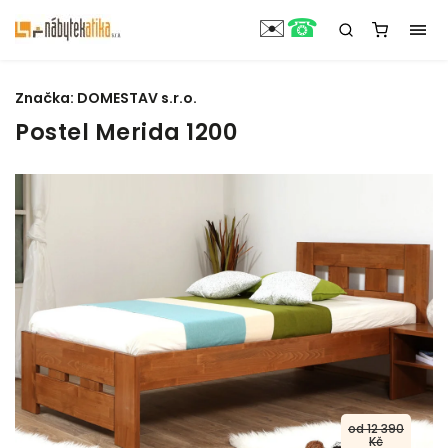
☎
✉️
Značka:
DOMESTAV s.r.o.
Postel Merida 1200
od 12 390
Kč