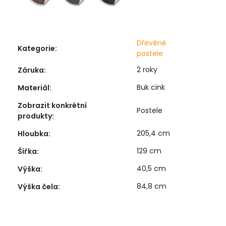
Dřevěné
Kategorie
:
postele
2 roky
Záruka
:
Buk cink
Materiál
:
Zobrazit konkrétní
Postele
produkty
:
205,4 cm
Hloubka
:
129 cm
Šířka
:
40,5 cm
Výška
:
84,8 cm
Výška čela
: