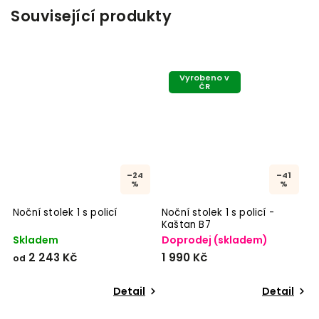
Související produkty
Vyrobeno v
ČR
–24
–41
%
%
Noční stolek 1 s policí
Noční stolek 1 s policí -
Kaštan B7
Skladem
Doprodej (skladem)
2 243 Kč
1 990 Kč
od
Detail
Detail