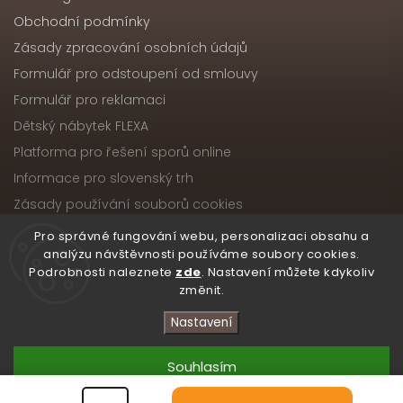
Obchodní podmínky
Zásady zpracování osobních údajů
Formulář pro odstoupení od smlouvy
Formulář pro reklamaci
Dětský nábytek FLEXA
Platforma pro řešení sporů online
Informace pro slovenský trh
Zásady používání souborů cookies
Pro správné fungování webu, personalizaci obsahu a
analýzu návštěvnosti používáme soubory cookies.
Podrobnosti naleznete
zde
. Nastavení můžete kdykoliv
Copyright 2026
Nábytek ATIKA, s.r.o.
. Všechna práva
změnit.
vyhrazena.
Upravit nastavení cookies
Nastavení
Vytvořil
Shoptet
| Design
Shoptak.cz
Souhlasím