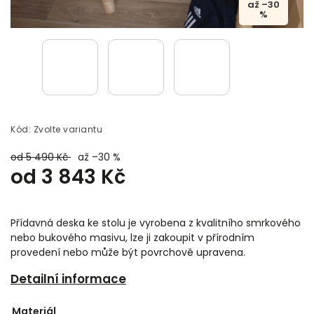
až –30
%
Kód:
Zvolte variantu
od 5 490 Kč
až –30 %
od
3 843 Kč
Přídavná deska ke stolu je vyrobena z kvalitního smrkového
nebo bukového masivu, lze ji zakoupit v přírodním
provedení nebo může být povrchově upravena.
Detailní informace
Materiál