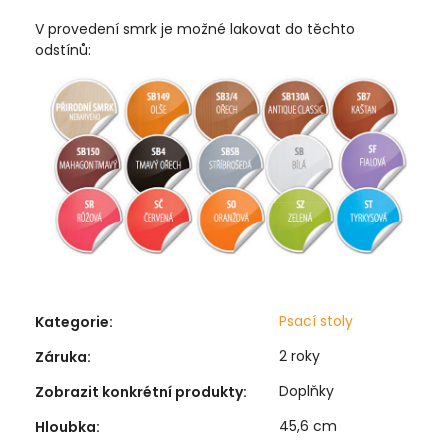
V provedení smrk je možné lakovat do těchto
odstínů:
Psací stoly
Kategorie
:
2 roky
Záruka
:
Doplňky
Zobrazit konkrétní produkty
:
45,6 cm
Hloubka
: