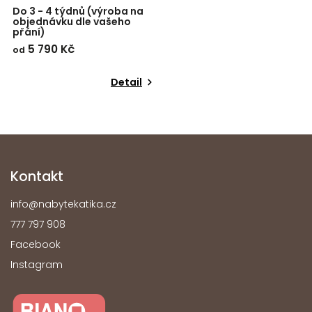
Do 3 - 4 týdnů (výroba na
objednávku dle vašeho
přání)
5 790 Kč
od
Detail
Kontakt
info
@
nabytekatika.cz
777 797 908
Facebook
Instagram