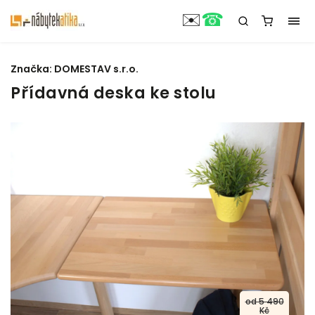
☎
✉️
Značka:
DOMESTAV s.r.o.
Přídavná deska ke stolu
od 5 490
Kč