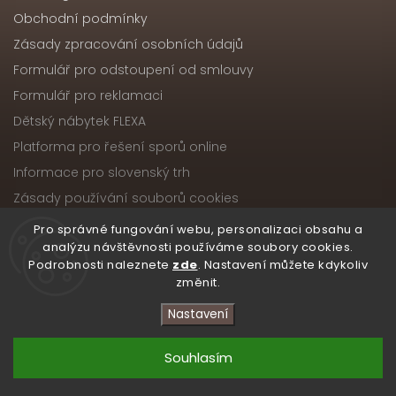
Obchodní podmínky
Zásady zpracování osobních údajů
Formulář pro odstoupení od smlouvy
Formulář pro reklamaci
Dětský nábytek FLEXA
Platforma pro řešení sporů online
Informace pro slovenský trh
Zásady používání souborů cookies
Pro správné fungování webu, personalizaci obsahu a
analýzu návštěvnosti používáme soubory cookies.
Podrobnosti naleznete
zde
. Nastavení můžete kdykoliv
Copyright 2026
Nábytek ATIKA, s.r.o.
. Všechna práva
změnit.
vyhrazena.
Upravit nastavení cookies
Nastavení
Vytvořil
Shoptet
| Design
Shoptak.cz
Souhlasím