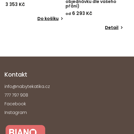
objednávku dle vašeho
3 353 Kč
přání)
6 293 Kč
od
Do košíku
Detail
Kontakt
info
@
nabytekatika.cz
777 797 908
Facebook
Instagram