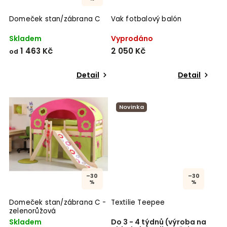
Domeček stan/zábrana C
Vak fotbalový balón
Skladem
Vyprodáno
1 463 Kč
2 050 Kč
od
Detail
Detail
Novinka
–30
–30
%
%
Domeček stan/zábrana C -
Textilie Teepee
zelenorůžová
Skladem
Do 3 - 4 týdnů (výroba na