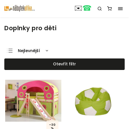
☎
✉️
Doplnky pro děti
Nejlevnější
Nejdražší
Otevřít filtr
Nejprodávanější
Abecedně
–30
%