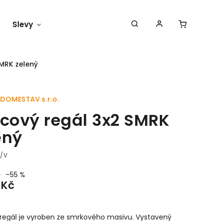
Slevy
Náš blog
SMRK zelený
DOMESTAV s.r.o.
icový regál 3x2 SMRK
ený
8/V
–55 %
 Kč
 regál je vyroben ze smrkového masivu. Vystavený