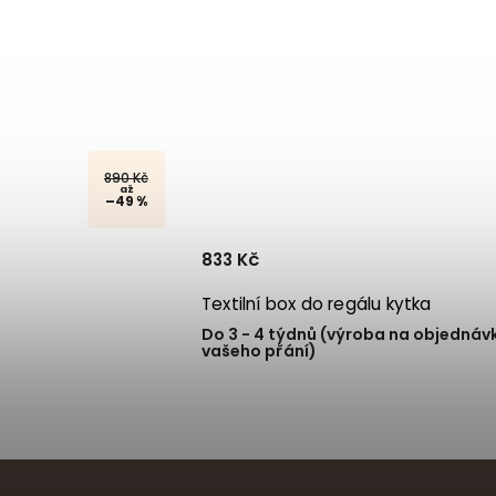
890 Kč
až
–49 %
833 Kč
apsa
Textilní box do regálu kytka
Do 3 - 4 týdnů (výroba na objednávk
vašeho přání)