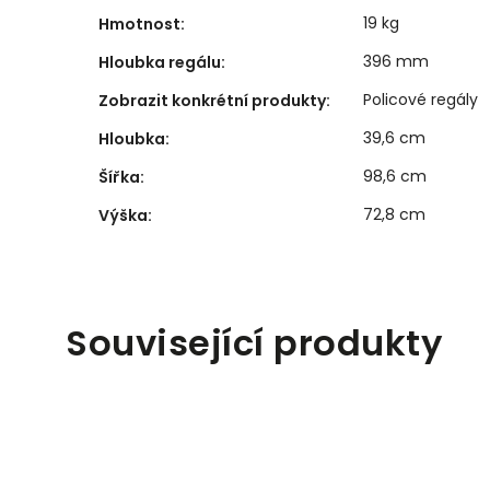
19 kg
Hmotnost
:
396 mm
Hloubka regálu
:
Policové regály
Zobrazit konkrétní produkty
:
39,6 cm
Hloubka
:
98,6 cm
Šířka
:
72,8 cm
Výška
:
Související produkty