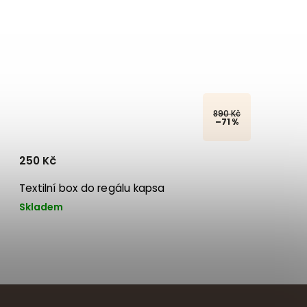
890 Kč
–71 %
250 Kč
Textilní box do regálu kapsa
Skladem