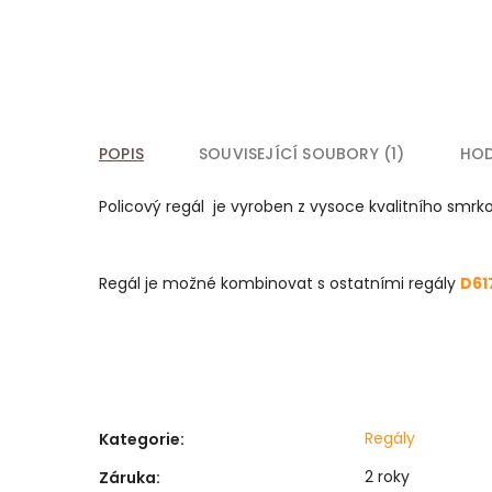
POPIS
SOUVISEJÍCÍ SOUBORY (1)
HO
Policový regál je vyroben z vysoce kvalitního smr
Regál je možné kombinovat s ostatními regály
D61
Regály
Kategorie
:
2 roky
Záruka
: