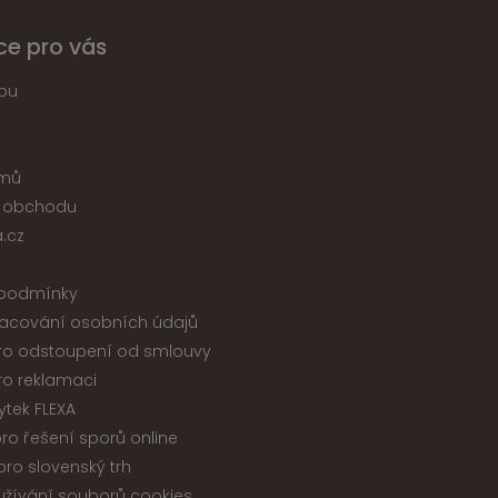
ce pro vás
pu
jmů
 obchodu
.cz
podmínky
acování osobních údajů
ro odstoupení od smlouvy
ro reklamaci
ytek FLEXA
ro řešení sporů online
ro slovenský trh
žívání souborů cookies