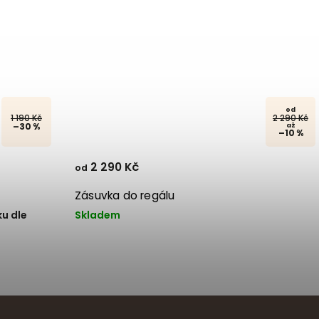
od
1 190 Kč
2 290 Kč
–30 %
až
–10 %
2 290 Kč
od
Zásuvka do regálu
u dle
Skladem