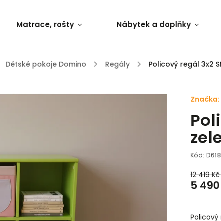
Matrace, rošty
Nábytek a doplňky
Dětské pokoje Domino
/
Regály
/
Policový regál 3x2 
Značka:
Pol
zel
Kód:
D61
12 419 Kč
5 490
Policový