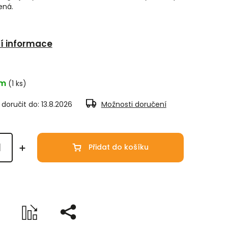
ená.
ní informace
em
(1 ks)
oručit do:
13.8.2026
Možnosti doručení
Přidat do košíku