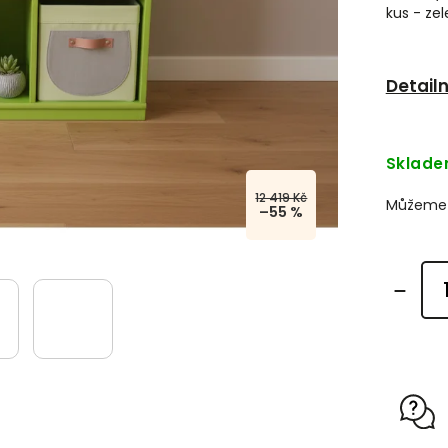
kus - zel
Detail
Sklad
12 419 Kč
Můžeme d
–55 %