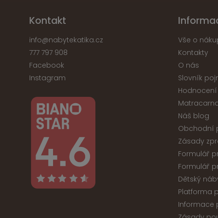
Kontakt
Informa
info
@
nabytekatika.cz
Vše o náku
777 797 908
Kontakty
Facebook
O nás
Instagram
Slovník po
Hodnocení
Matracarna
Náš blog
Obchodní 
Zásady zpr
Formulář p
Formulář p
Dětský náb
Platforma p
Informace p
Zásady pou