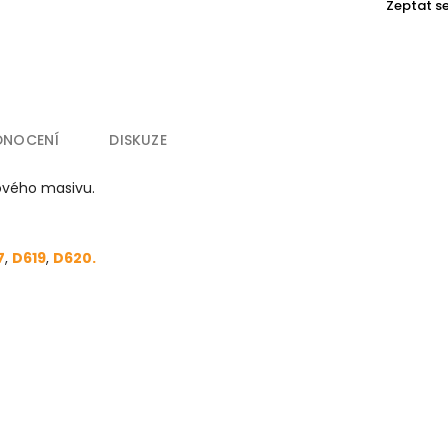
Zeptat s
DNOCENÍ
DISKUZE
kového masivu.
7
,
D619
,
D620.