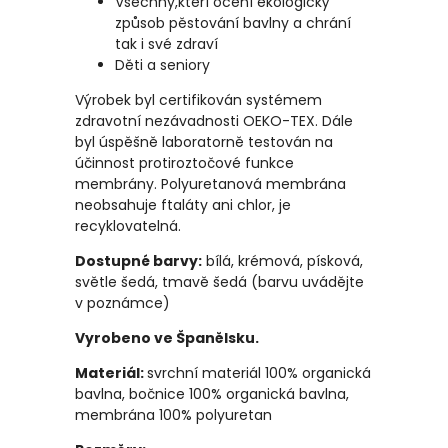
Všechny,kteří ocení ekologický
způsob pěstování bavlny a chrání
tak i své zdraví
Děti a seniory
Výrobek byl certifikován systémem
zdravotní nezávadnosti OEKO-TEX. Dále
byl úspěšně laboratorně testován na
účinnost protiroztočové funkce
membrány. Polyuretanová membrána
neobsahuje ftaláty ani chlor, je
recyklovatelná.
Dostupné barvy:
bílá, krémová, písková,
světle šedá, tmavě šedá (barvu uvádějte
v poznámce)
Vyrobeno ve Španělsku.
Materiál:
svrchní materiál 100% organická
bavlna, bočnice 100% organická bavlna,
membrána 100% polyuretan