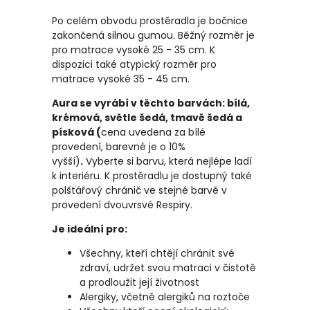
Po celém obvodu prostěradla je bočnice
zakončená silnou gumou. Běžný rozměr je
pro matrace vysoké 25 - 35 cm. K
dispozici také atypický rozměr pro
matrace vysoké 35 - 45 cm.
Aura se vyrábí v těchto barvách: bílá,
krémová, světle šedá, tmavě šedá a
písková (
cena uvedena za bílé
provedení, barevné je o 10%
vyšší)
.
Vyberte si barvu, která nejlépe ladí
k interiéru. K prostěradlu je dostupný také
polštářový chránič ve stejné barvě v
provedení dvouvrsvé Respiry.
Je ideální pro:
Všechny, kteří chtějí chránit své
zdraví, udržet svou matraci v čistotě
a prodloužit její životnost
Alergiky, včetně alergiků na roztoče