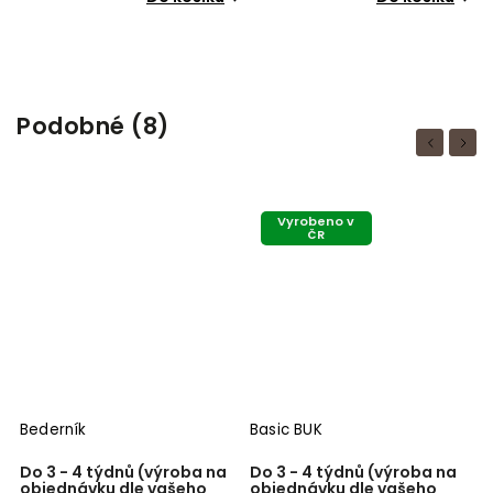
Podobné (8)
Previous
Next
Vyrobeno v
ČR
Bederník
Basic BUK
M
Do 3 - 4 týdnů (výroba na
Do 3 - 4 týdnů (výroba na
S
objednávku dle vašeho
objednávku dle vašeho