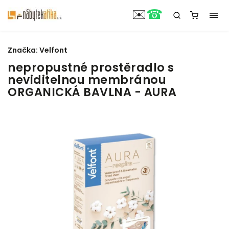
☎
✉️
Značka:
Velfont
nepropustné prostěradlo s
neviditelnou membránou
ORGANICKÁ BAVLNA - AURA