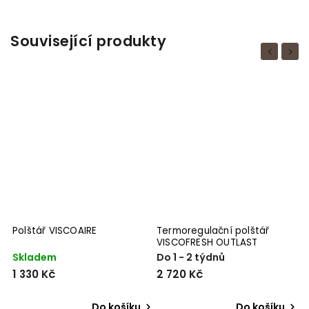
Související produkty
Previous
Next
Polštář VISCOAIRE
Termoregulační polštář
T
VISCOFRESH OUTLAST
O
Skladem
Do 1 - 2 týdnů
S
1 330 Kč
2 720 Kč
o
Do košíku
Do košíku