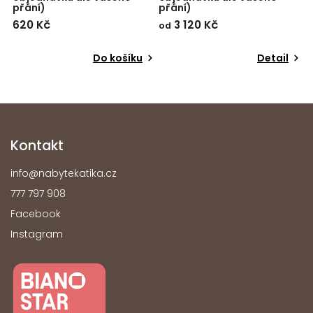
o
přání)
přání)
620 Kč
3 120 Kč
od
Do košíku
Detail
Kontakt
info
@
nabytekatika.cz
777 797 908
Facebook
Instagram