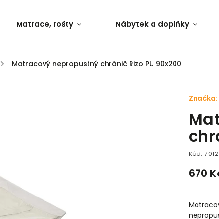
Matrace, rošty
Nábytek a doplňky
/
Matracový nepropustný chránič Rizo PU 90x200
Značka:
Mat
chr
Kód:
7012
670 K
Matracov
nepropus