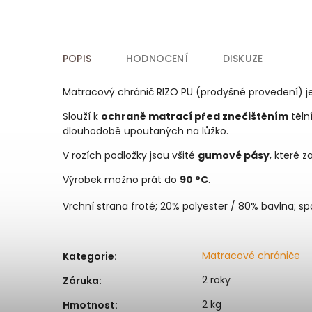
POPIS
HODNOCENÍ
DISKUZE
Matracový chránič RIZO PU (prodyšné provedení) j
Slouží k
ochraně matrací před znečištěním
těln
dlouhodobě upoutaných na lůžko.
V rozích podložky jsou všité
gumové pásy
, které z
Výrobek možno prát do
90 °C
.
Vrchní strana froté; 20% polyester / 80% bavlna; s
Matracové chrániče
Kategorie
:
2 roky
Záruka
:
2 kg
Hmotnost
: