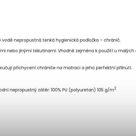
e vodě nepropustná tenká hygienická podložka – chránič.
ími nebo jinými tekutinami. Vhodné zejména k použití u malých d
aručují přichycení chrániče na matraci a jeho perfektní přilnutí.
2
podní nepropustný zátěr: 100% PU (polyuretan) 105 g/m