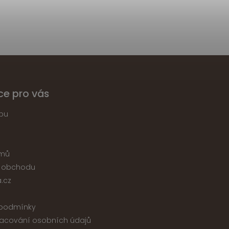
ce pro vás
pu
jmů
 obchodu
.cz
podmínky
acování osobních údajů