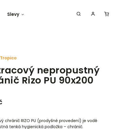
Slevy
Náš blog
Tropico
racový nepropustný
ánič Rizo PU 90x200
č
ý chránič RIZO PU (prodyšné provedení) je vodě
tná tenká hygienická podložka – chránič.