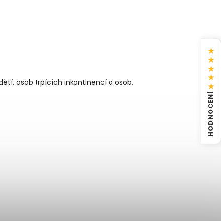
★
★
★
★
ětí, osob trpících inkontinencí a osob,
★
HODNOCENÍ