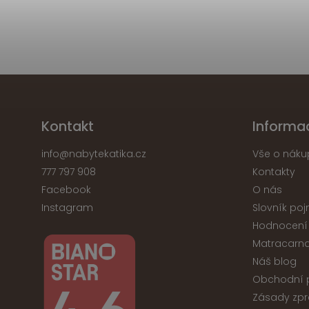
Kontakt
Informa
info
@
nabytekatika.cz
Vše o náku
777 797 908
Kontakty
Facebook
O nás
Instagram
Slovník po
Hodnocení
Matracarna
Náš blog
Obchodní 
Zásady zpr