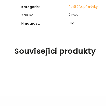
Polštáře, přikrývky
Kategorie
:
2 roky
Záruka
:
1 kg
Hmotnost
:
Související produkty