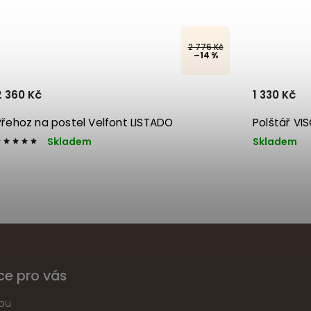
2 776 Kč
–14 %
2 360 Kč
1 330 Kč
Přehoz na postel Velfont LISTADO
Polštář VI
Skladem
Skladem
ce pro vás
pu