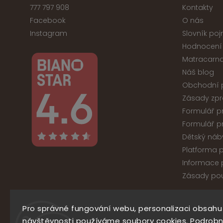
777 797 908
Kontakty
Facebook
O nás
Instagram
Slovník po
Hodnocení
Matracarna
Náš blog
Obchodní 
Zásady zpr
Formulář p
Formulář p
Dětský náb
Platforma p
Informace p
Zásady pou
Pro správné fungování webu, personalizaci obsahu
Co
návštěvnosti používáme soubory cookies. Podrobn