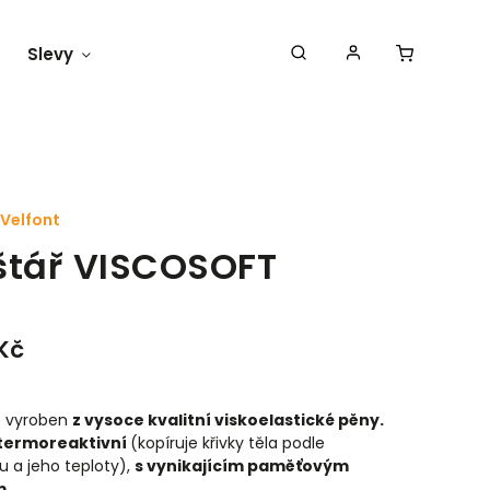
Slevy
Náš blog
Velfont
štář VISCOSOFT
0
 Kč
je vyroben
z vysoce kvalitní viskoelastické pěny.
 termoreaktivní
(kopíruje křivky těla podle
u a jeho teploty),
s vynikajícím paměťovým
m.