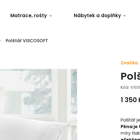
Matrace, rošty
Nábytek a doplňky
/
Polštář VISCOSOFT
Značka:
Pol
Kód:
V10
1 350
Polštář 
Pěna je
míry tlak
efekte