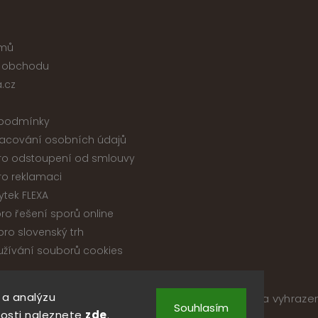
jmů
 obchodu
.cz
podmínky
acování osobních údajů
ro odstoupení od smlouvy
ro reklamaci
ytek FLEXA
ro řešení sporů online
ro slovenský trh
žívání souborů cookies
 a analýzu
pyright 2026
Nábytek ATIKA, s.r.o.
. Všechna práva vyhraze
Souhlasím
Upravit nastavení cookies
osti naleznete
zde
.