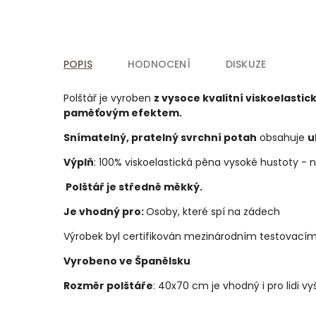
POPIS
HODNOCENÍ
DISKUZE
Polštář je vyroben
z vysoce kvalitní viskoelasti
paměťovým efektem.
Snímatelný, pratelný svrchní potah
obsahuje
u
Výplň
: 100% viskoelastická pěna vysoké hustoty - n
Polštář je středně měkký.
Je vhodný pro:
Osoby, které spí na zádech
Výrobek byl certifikován mezinárodním testovací
Vyrobeno ve Španělsku
Rozměr polštáře
: 40x70 cm je vhodný i pro lidi v