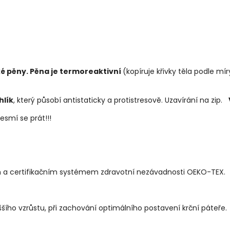
cké pěny. Pěna je termoreaktivní
(kopíruje křivky těla podle mír
hlík
, který působí antistaticky a protistresově. Uzavírání na zip.
esmí se prát!!!
m a certifikačním systémem zdravotní nezávadnosti OEKO-TEX.
yššího vzrůstu, při zachování optimálního postavení krční páteře.