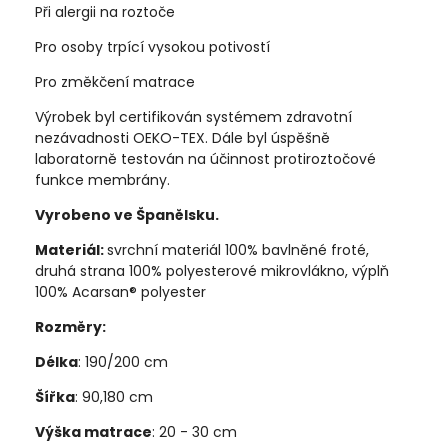
Při alergii na roztoče
Pro osoby trpící vysokou potivostí
Pro změkčení matrace
Výrobek byl certifikován systémem zdravotní
nezávadnosti OEKO-TEX. Dále byl úspěšně
laboratorně testován na účinnost protiroztočové
funkce membrány.
Vyrobeno ve Španělsku.
Materiál:
svrchní materiál 100% bavlněné froté,
druhá strana 100% polyesterové mikrovlákno, výplň
100% Acarsan® polyester
Rozměry:
Délka
: 190/200 cm
Šířka
: 90,180 cm
Výška matrace
: 20 - 30 cm