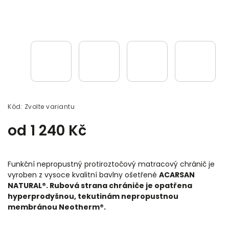
Kód:
Zvolte variantu
od
1 240 Kč
Funkční nepropustný protiroztočový matracový chránič je
vyroben z vysoce kvalitní bavlny ošetřené
ACARSAN
NATURAL®. Rubová strana chrániče je opatřena
hyperprodyšnou, tekutinám nepropustnou
membránou Neotherm®.