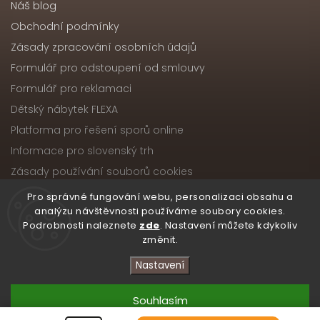
Náš blog
Obchodní podmínky
Zásady zpracování osobních údajů
Formulář pro odstoupení od smlouvy
Formulář pro reklamaci
Dětský nábytek FLEXA
Platforma pro řešení sporů online
Informace pro slovenský trh
Zásady používání souborů cookies
Pro správné fungování webu, personalizaci obsahu a
analýzu návštěvnosti používáme soubory cookies.
Podrobnosti naleznete
zde
. Nastavení můžete kdykoliv
Copyright 2026
Nábytek ATIKA, s.r.o.
. Všechna práva
změnit.
vyhrazena.
Upravit nastavení cookies
Nastavení
Vytvořil
Shoptet
| Design
Shoptak.cz
Souhlasím