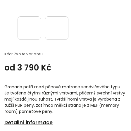
Kód:
Zvolte variantu
od
3 790 Kč
Granada patří mezi pěnové matrace sendvičového typu.
Je tvořena čtyřmi různými vrstvami, přičemž svrchní vrstvy
mají každá jinou tuhost. Tvrdší horní vrstva je vyrobena z
tužší PUR pěny, zatímco měkčí strana je z MEF (memory
foam) paměťové pěny.
Detailní informace