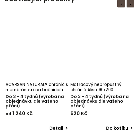
Previous
Next
ACARSAN NATURAL® chránič s
Matracový nepropustný
membránou i na bočnicích
chránič Alisa 90x200
Do 3 - 4 týdnů (výroba na
Do 3 - 4 týdnů (výroba na
objednávku dle vašeho
objednávku dle vašeho
přání)
přání)
1 240 Kč
620 Kč
od
Detail
Do košíku