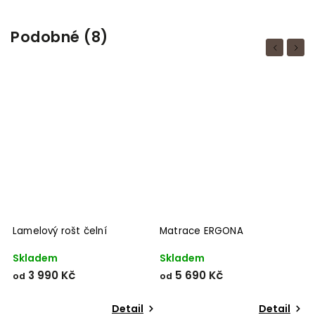
Podobné (8)
Previous
Next
Lamelový rošt čelní
Matrace ERGONA
n
n
O
Skladem
Skladem
S
3 990 Kč
5 690 Kč
od
od
o
Detail
Detail