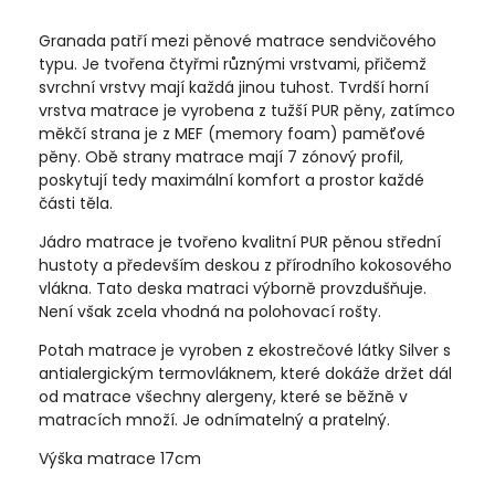
Granada patří mezi pěnové matrace sendvičového
typu. Je tvořena čtyřmi různými vrstvami, přičemž
svrchní vrstvy mají každá jinou tuhost. Tvrdší horní
vrstva matrace je vyrobena z tužší PUR pěny, zatímco
měkčí strana je z MEF (memory foam) paměťové
pěny. Obě strany matrace mají 7 zónový profil,
poskytují tedy maximální komfort a prostor každé
části těla.
Jádro matrace je tvořeno kvalitní PUR pěnou střední
hustoty a především deskou z přírodního kokosového
vlákna. Tato deska matraci výborně provzdušňuje.
Není však zcela vhodná na polohovací rošty.
Potah matrace je vyroben z ekostrečové látky Silver s
antialergickým termovláknem, které dokáže držet dál
od matrace všechny alergeny, které se běžně v
matracích množí. Je odnímatelný a pratelný.
Výška matrace 17cm