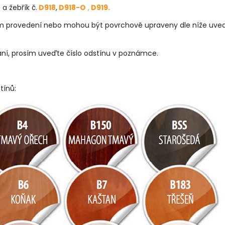
a žebřík č.
D918
,
D918-O
,
D919.
rodním provedení nebo mohou být povrchově upraveny dle níže uv
ání, prosím uveďte číslo odstínu v poznámce.
tínů: