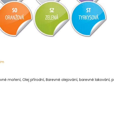
lím
evné moření, Olej přírodní, Barevné olejování, barevné lakování, př