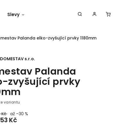
Slevy
Náš blog
mestav Palanda elko-zvyšující prvky 1180mm
DOMESTAV s.r.o.
estav Palanda
o-zvyšující prvky
80mm
te variantu
0 Kč
až –30 %
353 Kč