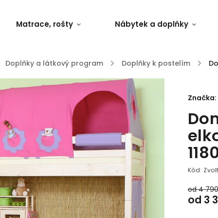
Matrace, rošty
Nábytek a doplňky
Doplňky a látkový program
/
Doplňky k postelím
/
Do
Značka:
Dom
elk
11
Kód:
Zvol
od 4 79
od
3 