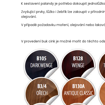
K sestavení palandy je potřeba dokoupit jednolůžko 
Zvyšující prvky, lůžko i žebřík lze zakoupit v pří
olejování.
V případě požadavku moření, olejování nebo lakov
V provedení buk cink je možné mořit do těchto ods