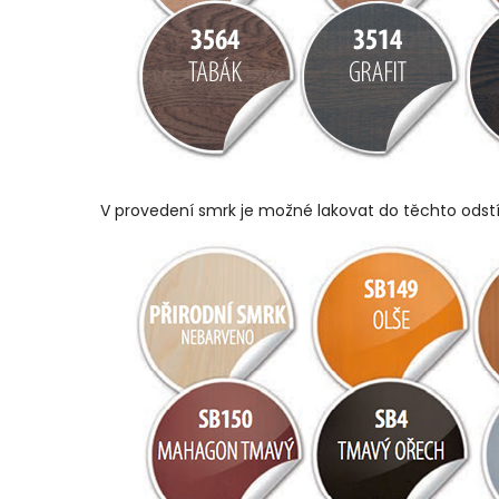
V provedení smrk je možné lakovat do těchto odst