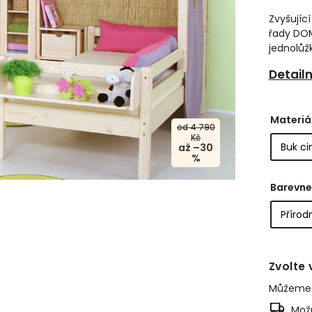
Zvyšujíc
řady DOM
jednolůžk
Detail
Materiá
od 4 790
Kč
až –30
%
Barevne
Zvolte 
Můžeme d
Možn