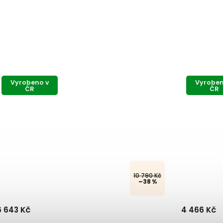
Vyrobeno v
Vyroben
ČR
ČR
5 955 Kč
–25 %
4 466 Kč
10 690 
od