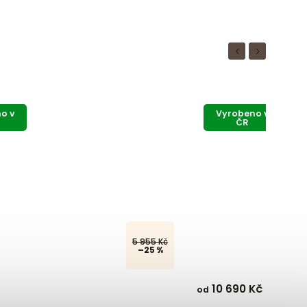
Previous
Next
o v
Vyrobeno v
ČR
od
13 160 Kč
až
–27 %
Kč
5 990 Kč