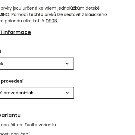
í prvky jsou určené ke všem jednolůžkům dětské
INO. Pomocí těchto prvků lze sestavit z klasického
a palandu elko kat. č.
D908.
ní informace
l
 provedení
variantu
oručit do:
Zvolte variantu
osti doručení