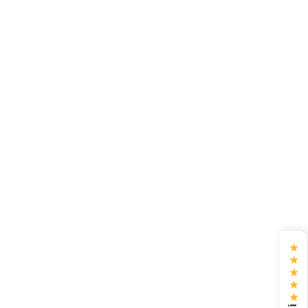
★
★
★
★
★