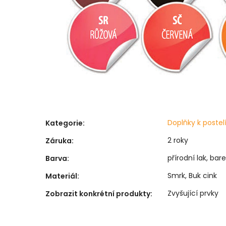
Doplňky k poste
Kategorie
:
2 roky
Záruka
:
přírodní lak, bar
Barva
:
Smrk, Buk cink
Materiál
:
Zvyšující prvky
Zobrazit konkrétní produkty
: