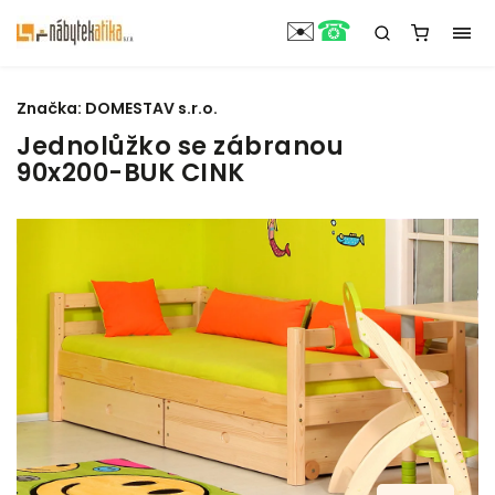
☎
✉️
Značka:
DOMESTAV s.r.o.
Jednolůžko se zábranou
90x200-BUK CINK