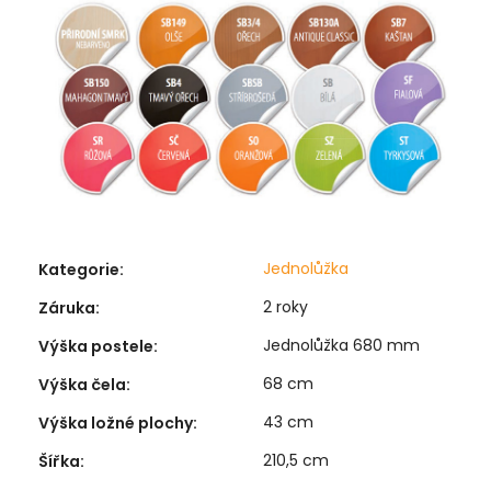
Jednolůžka
Kategorie
:
2 roky
Záruka
:
Jednolůžka 680 mm
Výška postele
:
68 cm
Výška čela
:
43 cm
Výška ložné plochy
:
210,5 cm
Šířka
: