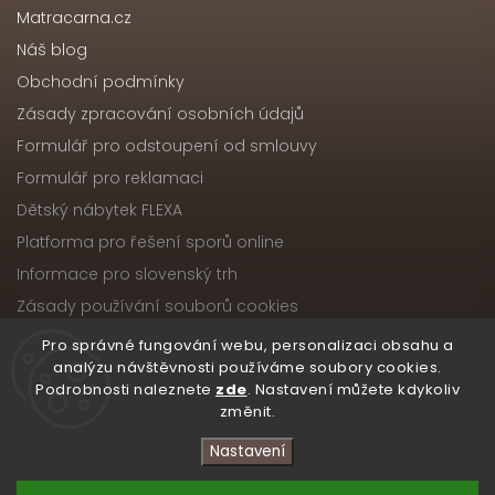
Matracarna.cz
Náš blog
Obchodní podmínky
Zásady zpracování osobních údajů
Formulář pro odstoupení od smlouvy
Formulář pro reklamaci
Dětský nábytek FLEXA
Platforma pro řešení sporů online
Informace pro slovenský trh
Zásady používání souborů cookies
Pro správné fungování webu, personalizaci obsahu a
analýzu návštěvnosti používáme soubory cookies.
Podrobnosti naleznete
zde
. Nastavení můžete kdykoliv
Copyright 2026
Nábytek ATIKA, s.r.o.
. Všechna práva
změnit.
vyhrazena.
Upravit nastavení cookies
Nastavení
Vytvořil
Shoptet
| Design
Shoptak.cz