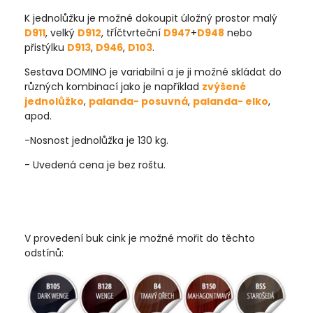
K jednolůžku je možné dokoupit úložný prostor malý
D911
, velký
D912
, třÍčtvrteční
D947
+
D948
nebo
přistýlku
D913
,
D946
,
D103
.
Sestava DOMINO je variabilní a je ji možné skládat do
různých kombinací jako je například
zvýšené
jednolůžko
,
palanda- posuvná
,
palanda- elko
,
apod.
-Nosnost jednolůžka je 130 kg.
- Uvedená cena je bez roštu.
V provedení buk cink je možné mořit do těchto
odstínů: