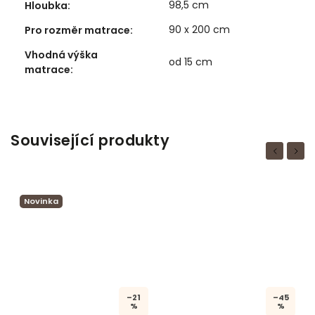
98,5 cm
Hloubka
:
90 x 200 cm
Pro rozměr matrace
:
Vhodná výška
od 15 cm
matrace
:
Související produkty
Previous
Next
Novinka
–21
–45
%
%