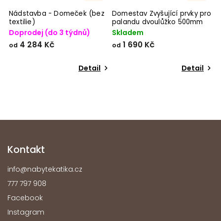
Nádstavba - Domeček (bez
Domestav Zvyšující prvky pro
P
textilie)
palandu dvoulůžko 500mm
n
Doprodej (do 3 týdnů)
Skladem
D
o
4 284 Kč
1 690 Kč
od
od
p
o
Detail
Detail
Kontakt
info
@
nabytekatika.cz
777 797 908
Facebook
Instagram