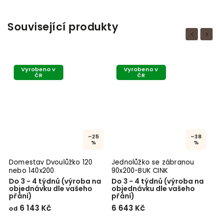
Související produkty
Previous
Next
Vyrobeno v
Vyrobeno v
ČR
ČR
–25
–38
%
%
Domestav Dvoulůžko 120
Jednolůžko se zábranou
J
nebo 140x200
90x200-BUK CINK
9
Do 3 - 4 týdnů (výroba na
Do 3 - 4 týdnů (výroba na
D
objednávku dle vašeho
objednávku dle vašeho
4
přání)
přání)
6 143 Kč
6 643 Kč
od