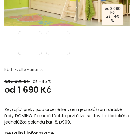
od 3 090
Kč
až –45
%
Kód:
Zvolte variantu
od 3 090 Kč
až –45 %
od
1 690 Kč
Zvyšující prvky jsou určené ke všem jednolůžkům dětské
řady DOMINO. Pomocí těchto prvků lze sestavit z klasického
jednolůžka palandu kat. č.
D909.
Detailní informace