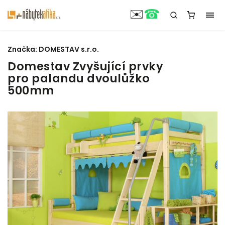
☎
✉️
Značka:
DOMESTAV s.r.o.
Domestav Zvyšující prvky
pro palandu dvoulůžko
500mm