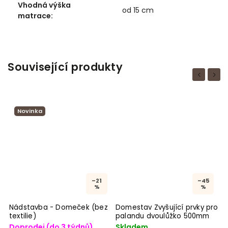
Vhodná výška
od 15 cm
matrace
:
Související produkty
Previous
Next
Novinka
–21
–45
%
%
Nádstavba - Domeček (bez
Domestav Zvyšující prvky pro
P
textilie)
palandu dvoulůžko 500mm
n
Doprodej (do 3 týdnů)
Skladem
D