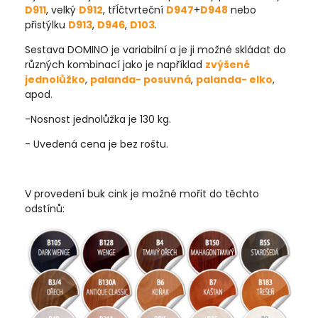
D911
, velký
D912
, třÍčtvrteční
D947
+
D948
nebo
přistýlku
D913
,
D946
,
D103
.
Sestava DOMINO je variabilní a je ji možné skládat do
různých kombinací jako je například
zvýšené
jednolůžko
,
palanda- posuvná
,
palanda- elko
,
apod.
-Nosnost jednolůžka je 130 kg.
- Uvedená cena je bez roštu.
V provedení buk cink je možné mořit do těchto
odstínů: