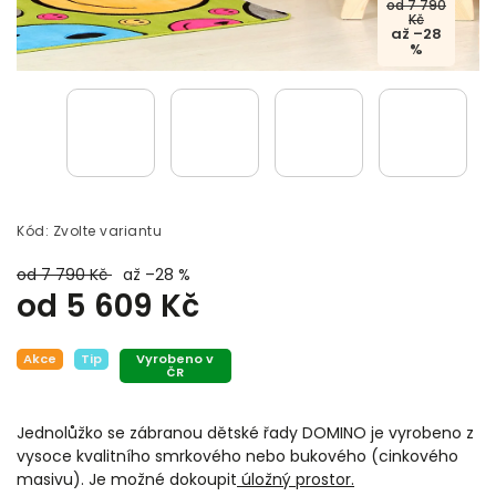
od 7 790
Kč
až –28
%
Kód:
Zvolte variantu
od 7 790 Kč
až –28 %
od
5 609 Kč
Akce
Tip
Vyrobeno v
ČR
Jednolůžko se zábranou dětské řady DOMINO je vyrobeno z
vysoce kvalitního smrkového nebo bukového (cinkového
masivu). Je možné dokoupit
úložný prostor.