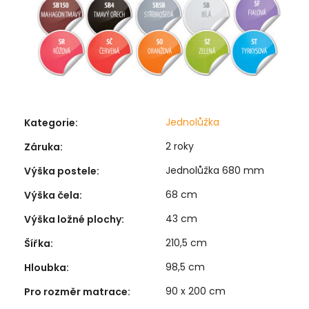
Jednolůžka
Kategorie
:
2 roky
Záruka
:
Jednolůžka 680 mm
Výška postele
:
68 cm
Výška čela
:
43 cm
Výška ložné plochy
:
210,5 cm
Šířka
:
98,5 cm
Hloubka
:
90 x 200 cm
Pro rozměr matrace
: