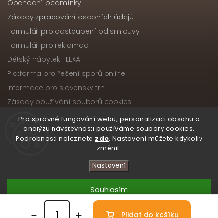
Obchodní podmínky
Zásady zpracování osobních údajů
Formulář pro odstoupení od smlouvy
Formulář pro reklamaci
Dětský nábytek FLEXA
Platforma pro řešení sporů online
Informace pro slovenský trh
Zásady používání souborů cookies
Pro správné fungování webu, personalizaci obsahu a
analýzu návštěvnosti používáme soubory cookies.
Podrobnosti naleznete
zde
. Nastavení můžete kdykoliv
Copyright 2026
Nábytek ATIKA, s.r.o.
. Všechna práva
změnit.
vyhrazena.
Upravit nastavení cookies
Nastavení
Vytvořil
Shoptet
| Design
Shoptak.cz
Souhlasím
Přidat do košíku
Odmítnout