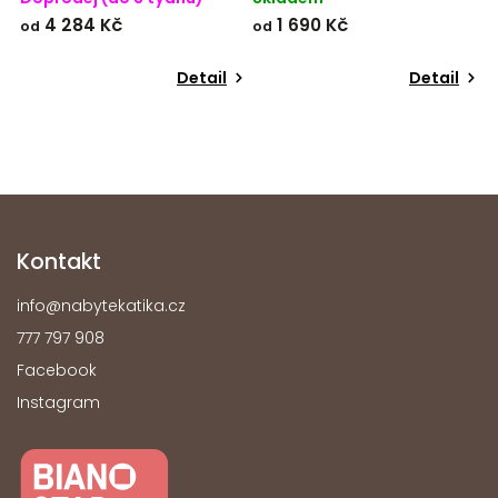
o
4 284 Kč
1 690 Kč
od
od
p
o
Detail
Detail
Kontakt
info
@
nabytekatika.cz
777 797 908
Facebook
Instagram