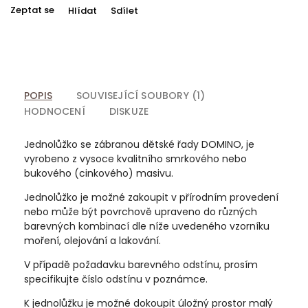
Zeptat se
Hlídat
Sdílet
POPIS
SOUVISEJÍCÍ SOUBORY (1)
HODNOCENÍ
DISKUZE
Jednolůžko se zábranou dětské řady DOMINO, je
vyrobeno z vysoce kvalitního smrkového nebo
bukového (cinkového) masivu.
Jednolůžko je možné zakoupit v přírodním provedení
nebo může být povrchově upraveno do různých
barevných kombinací dle níže uvedeného vzorníku
moření, olejování a lakování.
V případě požadavku barevného odstínu, prosím
specifikujte číslo odstínu v poznámce.
K jednolůžku je možné dokoupit úložný prostor malý