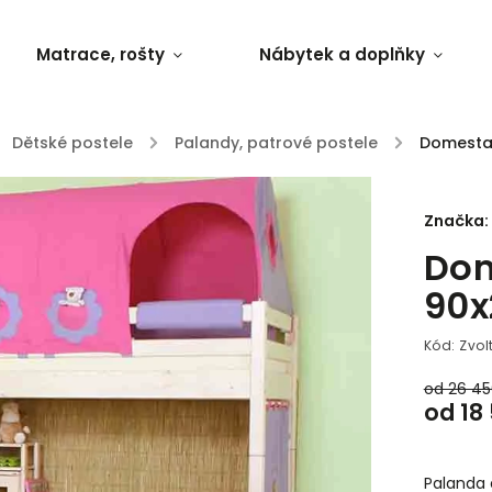
Matrace, rošty
Nábytek a doplňky
Dětské postele
/
Palandy, patrové postele
/
Domestav
Značka:
Dom
90x
Kód:
Zvol
od 26 4
od
18
Palanda 