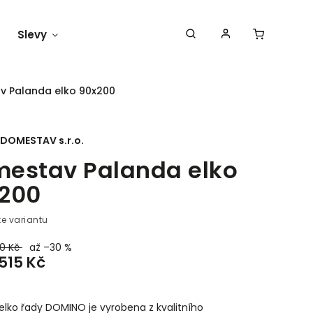
Slevy
Náš blog
 Palanda elko 90x200
DOMESTAV s.r.o.
estav Palanda elko
200
te variantu
50 Kč
až –30 %
 515 Kč
elko řady DOMINO je vyrobena z kvalitního