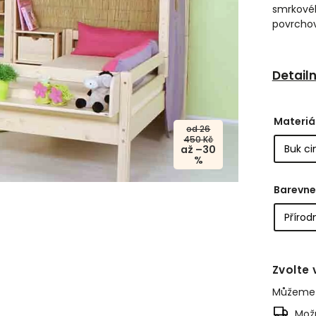
smrkové
povrchov
Detail
Materiá
od 26
450 Kč
až –30
%
Barevne
Zvolte 
Můžeme d
Možn