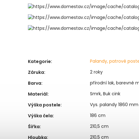
Palandy, patrové post
Kategorie
:
2 roky
Záruka
:
přírodní lak, barevné m
Barva
:
Smrk, Buk cink
Materiál
:
Vys. palandy 1860 mm
Výška postele
:
186 cm
Výška čela
:
210,5 cm
Šířka
:
210,5 cm
Hloubka
: