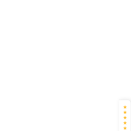
★
★
★
★
★