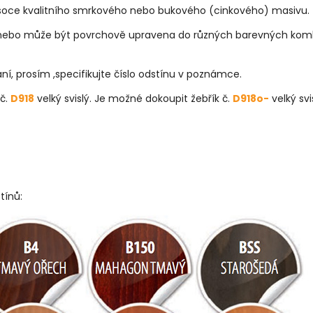
ysoce kvalitního smrkového nebo bukového (cinkového) masivu.
 nebo může být povrchově upravena do různých barevných komb
í, prosím ,specifikujte číslo odstínu v poznámce.
 č.
D918
velký svislý. Je možné dokoupit žebřík č.
D918o-
velký svi
tínů: