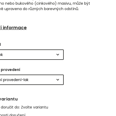
ho nebo bukového (cinkového) masivu, může být
ě upravena do různých barevných odstínů.
ní informace
l
 provedení
variantu
oručit do:
Zvolte variantu
osti doručení