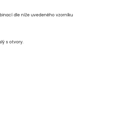
inací dle níže uvedeného vzorníku
slý s otvory.