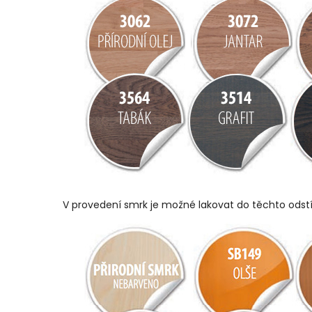
V provedení smrk je možné lakovat do těchto odst