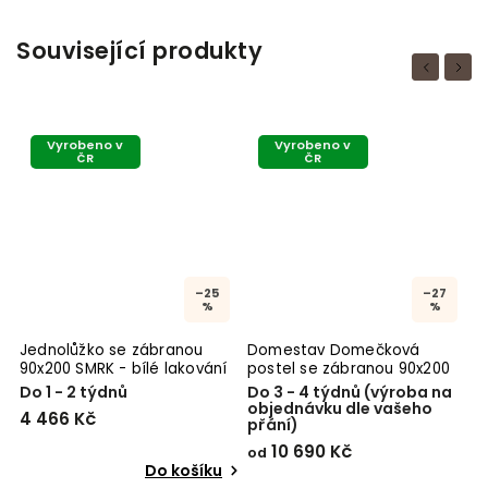
Související produkty
Previous
Next
Vyrobeno v
Vyrobeno v
ČR
ČR
–25
–27
%
%
Jednolůžko se zábranou
Domestav Domečková
J
90x200 SMRK - bílé lakování
postel se zábranou 90x200
9
Do 1 - 2 týdnů
Do 3 - 4 týdnů (výroba na
S
objednávku dle vašeho
4 466 Kč
5
přání)
10 690 Kč
od
Do košíku