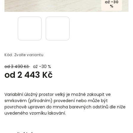
až –30
%
Kód:
Zvolte variantu
od 3 490 Kč
až –30 %
od
2 443 Kč
Variabilní úložný prostor velký je možné zakoupit ve
smrkovém (přírodním) provedení nebo může být
povrchově upraven do mnoha barevných odstínů dle níže
uvedeného vzorníku lakování.