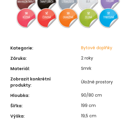
Bytové doplňky
Kategorie
:
2 roky
Záruka
:
Smrk
Materiál
:
Zobrazit konkrétní
Úložné prostory
produkty
:
90/80 cm
Hloubka
:
199 cm
Šířka
:
19,5 cm
Výška
: