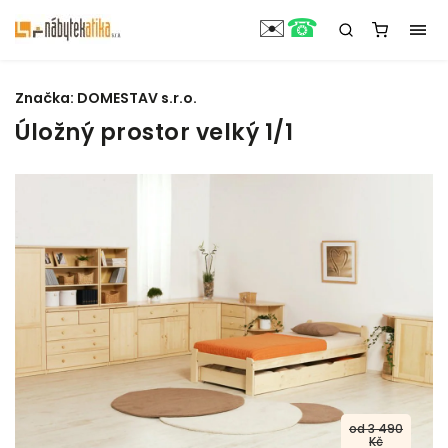
☎
✉️
Značka:
DOMESTAV s.r.o.
Úložný prostor velký 1/1
od 3 490
Kč