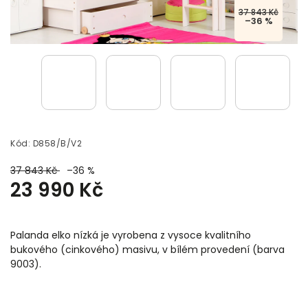
37 843 Kč
–36 %
Kód:
D858/B/V2
37 843 Kč
–36 %
23 990 Kč
Palanda elko nízká je vyrobena z vysoce kvalitního
bukového (cinkového) masivu, v bílém provedení (barva
9003).