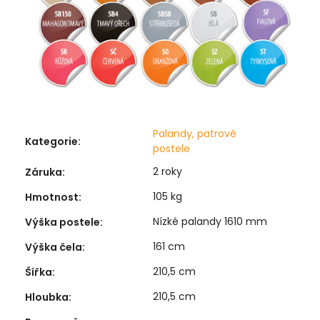
Palandy, patrové
Kategorie
:
postele
2 roky
Záruka
:
105 kg
Hmotnost
:
Nízké palandy 1610 mm
Výška postele
:
161 cm
Výška čela
:
210,5 cm
Šířka
:
210,5 cm
Hloubka
: