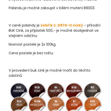
Palandu je možné zakoupit v bílém moření B9003.
V ceně palandy je
žebřík č. D870-O nízký
- přírodní
BUK Cink, za příplatek 500,- je možné doobjednat ve
stejném odstínu
Nosnost postele je 2x 100kg.
Cena postele je bez roštu.
V provedení buk cink je možné mořit do těchto
odstínů: