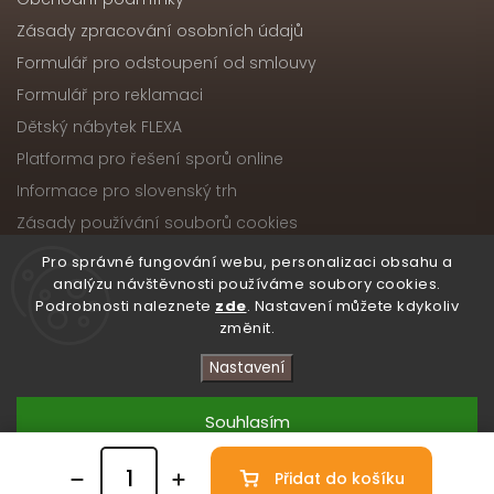
Zásady zpracování osobních údajů
Formulář pro odstoupení od smlouvy
Formulář pro reklamaci
Dětský nábytek FLEXA
Platforma pro řešení sporů online
Informace pro slovenský trh
Zásady používání souborů cookies
Pro správné fungování webu, personalizaci obsahu a
analýzu návštěvnosti používáme soubory cookies.
Podrobnosti naleznete
zde
. Nastavení můžete kdykoliv
Copyright 2026
Nábytek ATIKA, s.r.o.
. Všechna práva
změnit.
vyhrazena.
Upravit nastavení cookies
Nastavení
Vytvořil
Shoptet
| Design
Shoptak.cz
Souhlasím
Přidat do košíku
Odmítnout
/* Skryté zobrazení obou ikon na počítači */ .atika-