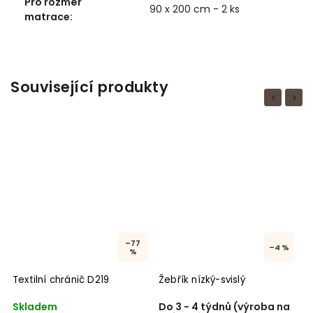
Pro rozměr
90 x 200 cm - 2 ks
matrace
:
Související produkty
Previous
Next
–77
–4 %
%
Textilní chránič D219
Žebřík nízký-svislý
Ž
Skladem
Do 3 - 4 týdnů (výroba na
S