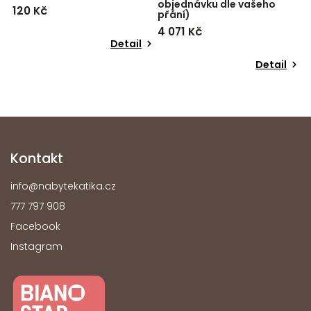
objednávku dle vašeho
120 Kč
o
přání)
4 071 Kč
Detail
Detail
Kontakt
info
@
nabytekatika.cz
777 797 908
Facebook
Instagram