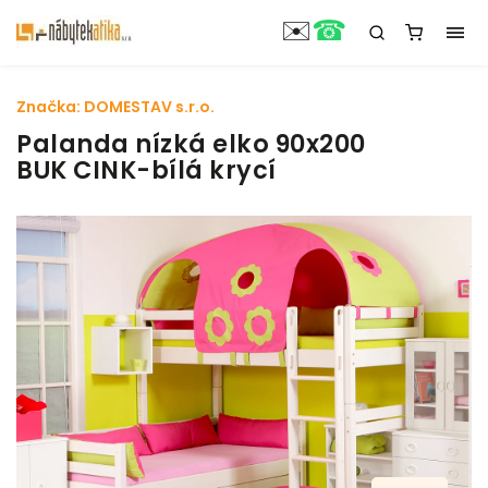
☎
✉️
Značka:
DOMESTAV s.r.o.
Palanda nízká elko 90x200
BUK CINK-bílá krycí