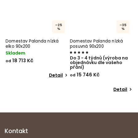
–25
–35
%
%
é
Domestav Palanda nízká
Domestav Palanda nízká
P
elko 90x200
posuvná 90x200
B
Skladem
S
Do 3 - 4 týdnů (výroba na
18 713 Kč
2
od
objednávku dle vašeho
přání)
15 746 Kč
Detail
od
Detail
Kontakt