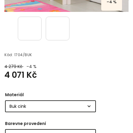
–4 %
Kód:
1704/BUK
4 279 Kč
–4 %
4 071 Kč
Materiál
Barevne provedení