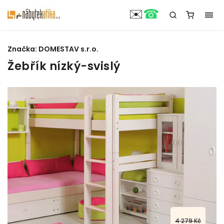
☎
✉️
Značka:
DOMESTAV s.r.o.
Žebřík nízký-svislý
4 279 Kč