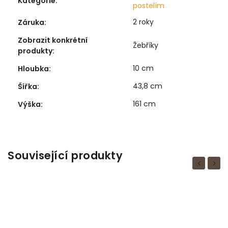
Kategorie
:
postelím
2 roky
Záruka
:
Zobrazit konkrétní
Žebříky
produkty
:
10 cm
Hloubka
:
43,8 cm
Šířka
:
161 cm
Výška
:
Související produkty
Previous
Next