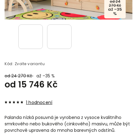
od 24
270 Kč
až –35
%
Kód:
Zvolte variantu
od 24 270 Kč
až –35 %
od
15 746 Kč
1 hodnocení
Palanda nízká posuvná je vyrobena z vysoce kvalitního
smrkového nebo bukového (cinkového) masivu, může být
povrchově upravena do mnoha barevných odstínů.