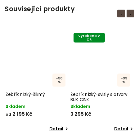
Související produkty
Previous
Next
Vyrobeno v
ČR
–50
–39
%
%
Žebřík nízký-šikmý
Žebřík nízký-svislý s otvory
BUK CINK
Skladem
Skladem
2 195 Kč
3 295 Kč
od
Detail
Detail