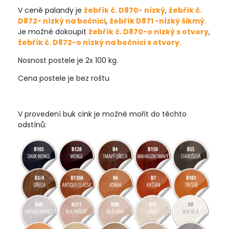
V ceně palandy je
žebřík č. D870- nízký
,
žebřík č.
D872- nízký na bočnici
,
žebřík D871 -nízký šikmý
.
Je možné dokoupit
žebřík č. D870-o nízký s otvory
,
žebřík č. D872-o nízký na bočnici s otvory.
Nosnost postele je 2x 100 kg.
Cena postele je bez roštu
V provedení buk cink je možné mořit do těchto
odstínů: