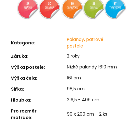
Palandy, patrové
Kategorie
:
postele
2 roky
Záruka
:
Nízké palandy 1610 mm
Výška postele
:
161 cm
Výška čela
:
98,5 cm
Šířka
:
216,5 - 409 cm
Hloubka
:
Pro rozměr
90 x 200 cm - 2 ks
matrace
: