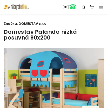
☎
✉️
Značka:
DOMESTAV s.r.o.
Domestav Palanda nízká
posuvná 90x200