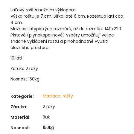
Laťový rošt s nožním výklopem.
Výška roštu je 7 cm. Šířka latě 6 cm. Rozestup latí cca
4 cm.
Možnost atypických rozměrů, až do rozměru 140x220.
Pístové (plynokapalinové) vzpěry umožňují velice
snadné vyklápění roštu a plnohodnotné využití
úložného prostoru.
19 latí
Záruka 2 roky
Nosnost 150kg
Matrace, rošty
Kategorie
:
2 roky
Záruka
:
Buk
Materiál
:
150kg
Nosnost
: