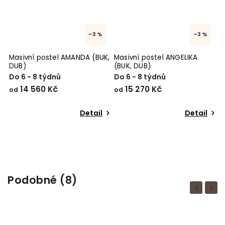
–3 %
–3 %
Masivní postel AMANDA (BUK,
Masivní postel ANGELIKA
M
DUB)
(BUK, DUB)
D
Do 6 - 8 týdnů
Do 6 - 8 týdnů
D
14 560 Kč
15 270 Kč
od
od
o
Detail
Detail
Podobné (8)
Previous
Next