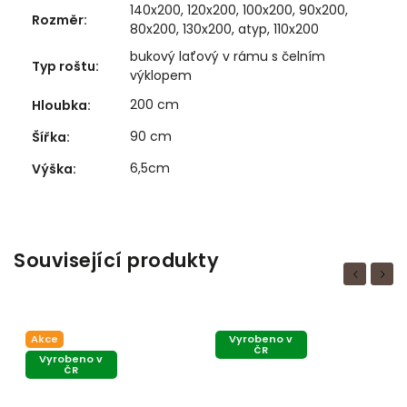
140x200, 120x200, 100x200, 90x200,
Rozměr
:
80x200, 130x200, atyp, 110x200
bukový laťový v rámu s čelním
Typ roštu
:
výklopem
200 cm
Hloubka
:
90 cm
Šířka
:
6,5cm
Výška
:
Související produkty
Previous
Next
Akce
Vyrobeno v
ČR
Vyrobeno v
ČR