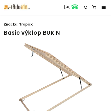
☎
✉️
Značka:
Tropico
Basic výklop BUK N