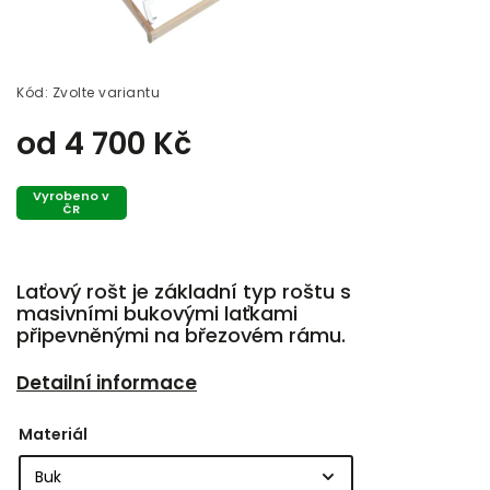
Kód:
Zvolte variantu
od
4 700 Kč
Vyrobeno v
ČR
Laťový rošt je základní typ roštu s
masivními bukovými laťkami
připevněnými na březovém rámu.
Detailní informace
Materiál