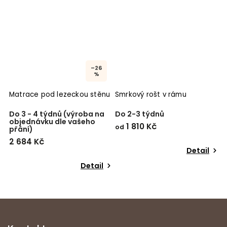
–26
%
Matrace pod lezeckou stěnu
Smrkový rošt v rámu
P
T
Do 3 - 4 týdnů (výroba na
Do 2-3 týdnů
S
objednávku dle vašeho
1 810 Kč
1
od
přání)
2 684 Kč
Detail
Detail