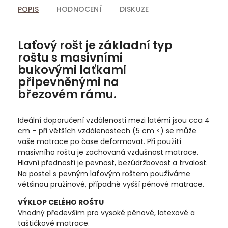
POPIS
HODNOCENÍ
DISKUZE
Laťový rošt je základní typ
roštu s masivními
bukovými laťkami
připevněnými na
březovém rámu.
Ideální doporučení vzdálenosti mezi latěmi jsou cca 4
cm – při větších vzdálenostech (5 cm <) se může
vaše matrace po čase deformovat. Při použití
masivního roštu je zachovaná vzdušnost matrace.
Hlavní předností je pevnost, bezúdržbovost a trvalost.
Na postel s pevným laťovým roštem používáme
většinou pružinové, případně vyšší pěnové matrace.
VÝKLOP CELÉHO ROŠTU
Vhodný především pro vysoké pěnové, latexové a
taštičkové matrace.