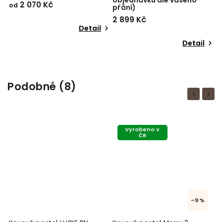
objednávku dle vašeho
2 070 Kč
3
od
přání)
2 899 Kč
Detail
Detail
Podobné (8)
Previous
Next
Vyrobeno v
ČR
–9 %