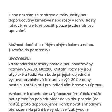
Cena nezahrnuje matrace a rošty. Rošty jsou
doporučovány lamelové nebo rošty v rámu. Rošty
laťkové lze ale také použít, pouze je zde nutnost
upevnění.
Možnost dodání i s nízkým plným čelem u nohou
(uveďte do poznámky)
UPOZORNĚNÍ:
Za standardní rozměry postele jsou považovány
rozměry 90x200, 180x200. Ostatní rozměry jsou
atypické a tudíž Vám bude při jejich objednání
vystavena zálohová faktura ve výši 30% z ceny
postele. Totéž platí i pro individuální barevnou úpravu.
Vzhledem k otevřenému "předsazenému" čelu může
být z předního pohledu vidět do vnitřku postele (do
roštů), proto doporučujeme kombinovat s vhodným
přehozem. Na přání lze vyrobit se "zakrývacím