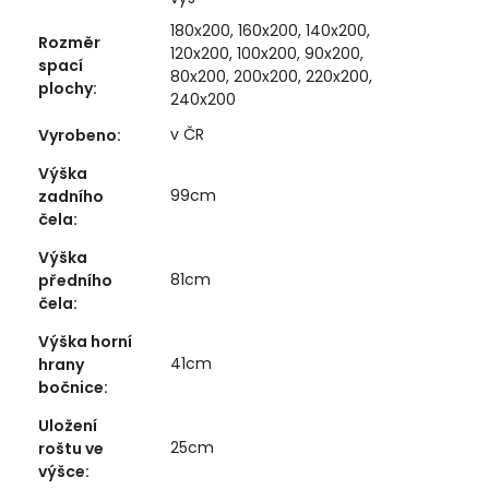
180x200, 160x200, 140x200,
Rozměr
120x200, 100x200, 90x200,
spací
80x200, 200x200, 220x200,
plochy
:
240x200
v ČR
Vyrobeno
:
Výška
99cm
zadního
čela
:
Výška
81cm
předního
čela
:
Výška horní
41cm
hrany
bočnice
:
Uložení
25cm
roštu ve
výšce
: