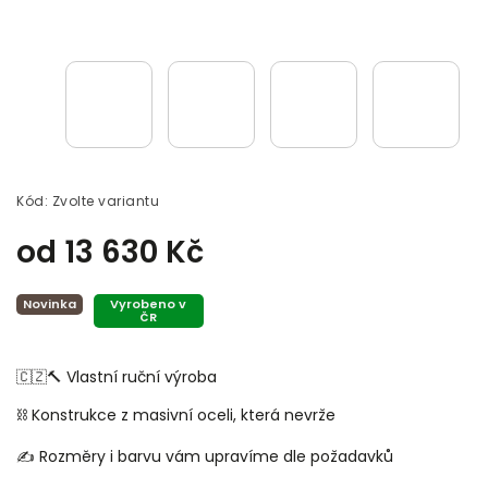
Kód:
Zvolte variantu
od
13 630 Kč
Novinka
Vyrobeno v
ČR
🇨🇿🔨 Vlastní ruční výroba
⛓️ Konstrukce z masivní oceli, která nevrže
✍️ Rozměry i barvu vám upravíme dle požadavků