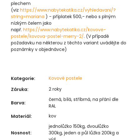
plechem
(viz
https://www.nabytekatika.cz/vyhledavani/?
string=mariana
) - příplatek 500,- nebo s plným
nízkým čelem jako
např.
https://www.nabytekatika.cz/kovove-
postele/kovova-postel-merry-2/
. (V případě
požadavku na některou z těchto variant uvádějte do
poznámky v objednávce)
Kovové postele
Kategorie
:
2 roky
Záruka
:
černá, bílá, stříbrná, na přání dle
Barva
:
RAL
kov
Materiál
:
jednolůžko 150kg, dvoulůžko
Nosnost
:
300kg, jeden a půl lůžka 200kg a
výš