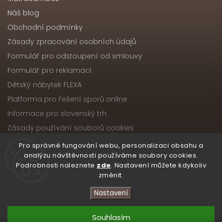
Náš blog
Obchodní podmínky
Zásady zpracování osobních údajů
Formulář pro odstoupení od smlouvy
Formulář pro reklamaci
Dětský nábytek FLEXA
Platforma pro řešení sporů online
Informace pro slovenský trh
Zásady používání souborů cookies
Pro správné fungování webu, personalizaci obsahu a
analýzu návštěvnosti používáme soubory cookies.
Podrobnosti naleznete
zde
. Nastavení můžete kdykoliv
Copyright 2026
Nábytek ATIKA, s.r.o.
. Všechna práva
změnit.
vyhrazena.
Upravit nastavení cookies
Nastavení
Vytvořil
Shoptet
| Design
Shoptak.cz
Souhlasím