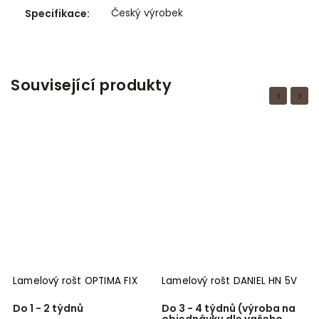
Český výrobek
Specifikace
:
Související produkty
Previous
Next
Lamelový rošt OPTIMA FIX
Lamelový rošt DANIEL HN 5V
B
v
Do 1 - 2 týdnů
Do 3 - 4 týdnů (výroba na
D