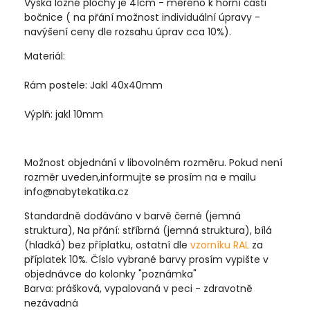
Výška ložné plochy je 41cm - měřeno k horní části
bočnice ( na přání možnost individuální úpravy -
navýšení ceny dle rozsahu úprav cca 10%).
Materiál:
Rám postele: Jakl 40x40mm
Výplň: jakl 10mm
Možnost objednání v libovolném rozměru. Pokud není
rozměr uveden,informujte se prosím na e mailu
info@nabytekatika.cz
Standardně dodáváno v barvě černé (jemná
struktura), Na přání: stříbrná (jemná struktura), bílá
(hladká) bez příplatku, ostatní dle
vzorníku RAL
za
příplatek 10%. Číslo vybrané barvy prosím vypište v
objednávce do kolonky "poznámka"
Barva: prášková, vypalovaná v peci - zdravotně
nezávadná