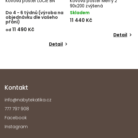
Kovová postel LUCIE BN
Kovová postel Merry 2
K
90x200 zvýšená
Do 4 - 6 týdnů (výroba na
Skladem
D
objednávku dle vašeho
o
11 440 Kč
přání)
p
11 490 Kč
od
o
Detail
Detail
Kontakt
info
@
nabytekatika.cz
777 797 908
Facebook
Instagram