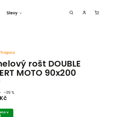
Slevy
Náš blog
Tropico
elový rošt DOUBLE
ERT MOTO 90x200
7
–39 %
 Kč
eno v
R