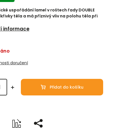
cké uspořádání lamel v roštech řady DOUBLE
 křivky těla a má příznivý vliv na polohu těla při
ní informace
dáno
osti doručení
Přidat do košíku