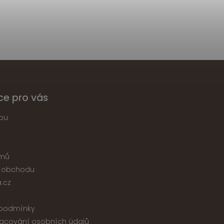
ce pro vás
pu
jmů
 obchodu
.cz
podmínky
acování osobních údajů