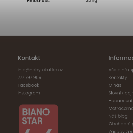
20 kg
Hmotnost
:
Kontakt
Informa
info
@
nabytekatika.cz
Vše o náku
777 797 908
Kontakty
Facebook
O nás
Instagram
Slovník po
Hodnocení
Matracarna
Náš blog
Obchodní 
Zásady zpr