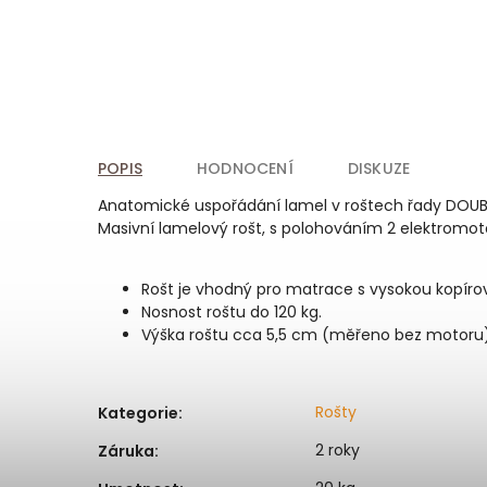
POPIS
HODNOCENÍ
DISKUZE
Anatomické uspořádání lamel v roštech řady DOUBLE k
Masivní lamelový rošt, s polohováním 2 elektromo
Rošt je vhodný pro matrace s vysokou kopírov
Nosnost roštu do 120 kg.
Výška roštu cca 5,5 cm (měřeno bez motoru)
Rošty
Kategorie
:
2 roky
Záruka
: