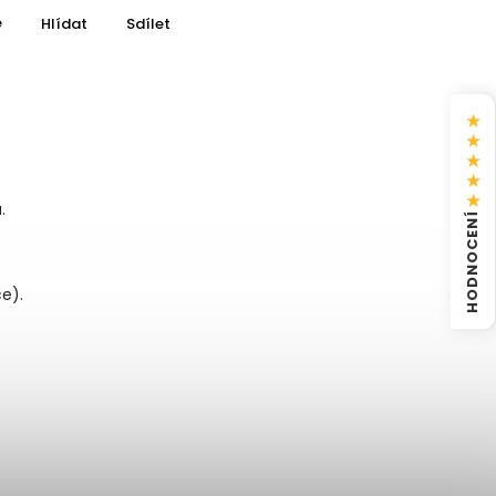
e
Hlídat
Sdílet
★
★
★
★
★
.
HODNOCENÍ
e).