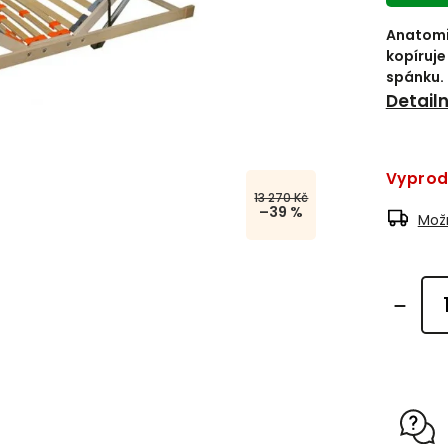
Anatomi
kopíruje
spánku.
Detail
Vypro
13 270 Kč
–39 %
Možn