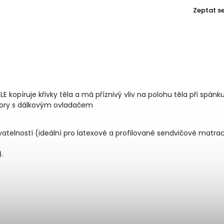
Zeptat s
opíruje křivky těla a má příznivý vliv na polohu těla při spánku
tory s dálkovým ovladačem
atelností (ideální pro latexové a profilované sendvičové matrac
.