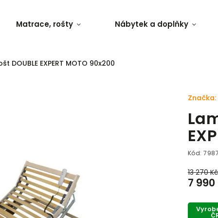
Matrace, rošty
Nábytek a doplňky
ošt DOUBLE EXPERT MOTO 90x200
Značka:
Lam
EXP
Kód:
798
13 270 Kč
7 990
Vyrob
Č