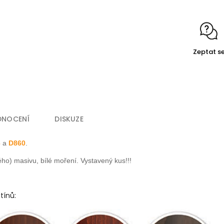
Zeptat s
DNOCENÍ
DISKUZE
6
a
D860
.
ho) masivu, bílé moření. Vystavený kus!!!
tínů: