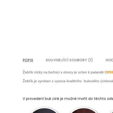
POPIS
SOUVISEJÍCÍ SOUBORY (1)
HO
Žebřík nízký na bočnici s otvory je určen k palandě
D85
Žebřík je vyroben z vysoce kvalitního bukového (cinkové
V provedení buk cink je možné mořit do těchto ods