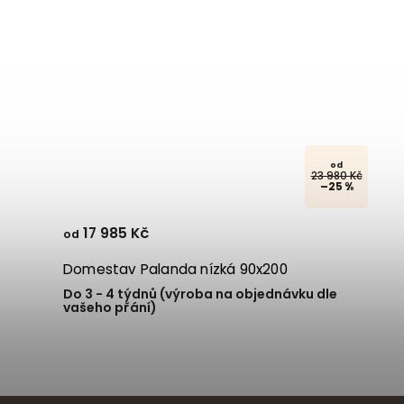
od
23 980 Kč
–25 %
17 985 Kč
od
Domestav Palanda nízká 90x200
Do 3 - 4 týdnů (výroba na objednávku dle
vašeho přání)