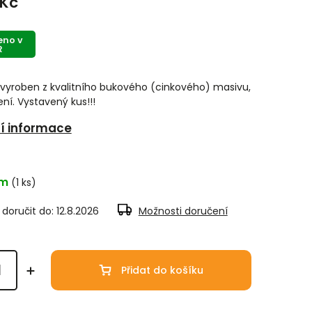
 Kč
eno v
R
e vyroben z kvalitního bukového (cinkového) masivu,
ní. Vystavený kus!!!
ní informace
em
(1 ks)
oručit do:
12.8.2026
Možnosti doručení
Přidat do košíku