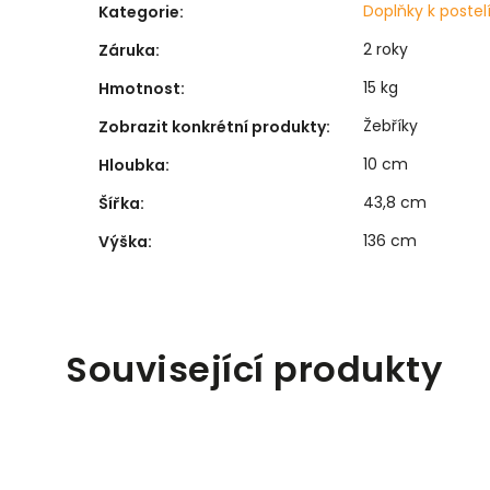
Doplňky k poste
Kategorie
:
2 roky
Záruka
:
15 kg
Hmotnost
:
Žebříky
Zobrazit konkrétní produkty
:
10 cm
Hloubka
:
43,8 cm
Šířka
:
136 cm
Výška
:
Související produkty