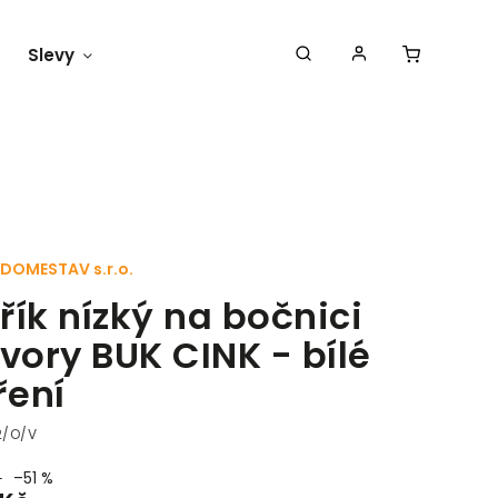
Slevy
Náš blog
DOMESTAV s.r.o.
řík nízký na bočnici
tvory BUK CINK - bílé
ení
2/O/V
–51 %