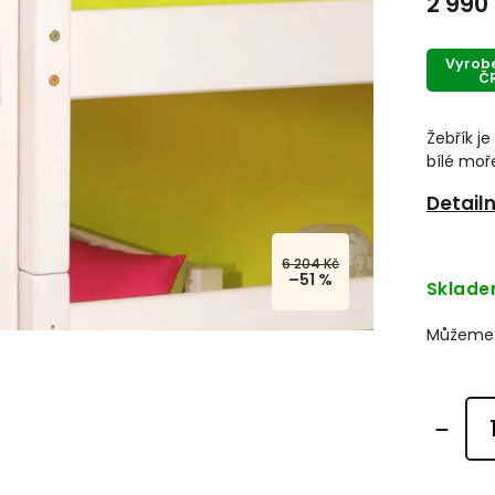
2 990
Vyrob
Č
Žebřík j
bílé moře
Detail
6 204 Kč
–51 %
Sklad
Můžeme d