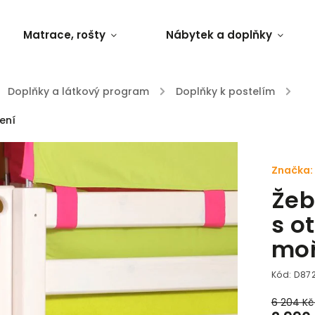
Matrace, rošty
Nábytek a doplňky
Doplňky a látkový program
/
Doplňky k postelím
/
ření
Značka:
Žeb
s o
moř
Kód:
D87
6 204 Kč