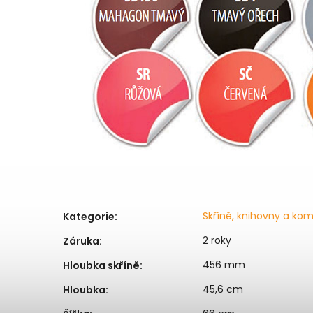
Skříně, knihovny a ko
Kategorie
:
2 roky
Záruka
:
456 mm
Hloubka skříně
:
45,6 cm
Hloubka
: