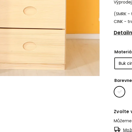
Výprodej
(SMRK - 
CINK - tr
Detail
Materiá
Barevne
Zvolte 
Můžeme d
Možn