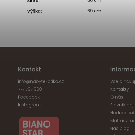
66 cm
Šířka
:
69 cm
Výška
:
Kontakt
Informa
info
@
nabytekatika.cz
Vše o náku
777 797 908
Kontakty
Facebook
O nás
Instagram
Slovník po
Hodnocení
Matracarna
Náš blog