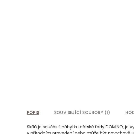
POPIS
SOUVISEJÍCÍ SOUBORY (1)
HO
Skříň je součástí nábytku dětské řady DOMINO, je 
v přírodním provedení nebo může být povrchově up