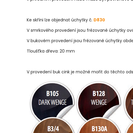
Ke skříni lze objednat úchytky č.
D830
V smrkového provedení jsou frézované úchytky ová
V bukovém provedení jsou frézované úchytky obde
Tloušťka dřeva: 20 mm
V provedení buk cink je možné mořit do těchto ods