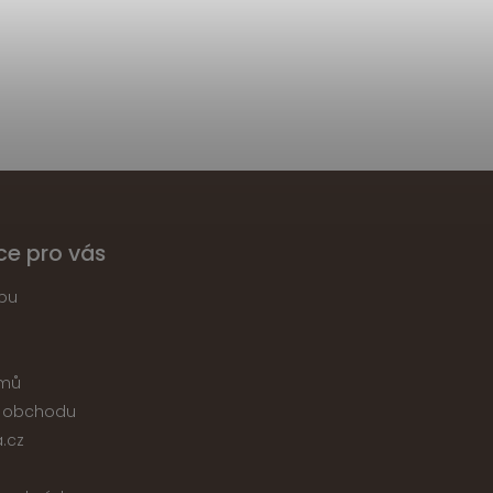
ce pro vás
pu
jmů
 obchodu
.cz