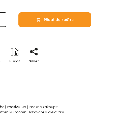
Přidat do košíku
e
Hlídat
Sdílet
ho) masivu. Je ji možné zakoupit
rníku moření, lakování a olejování.