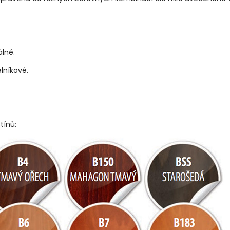
lné.
lníkové.
tínů: