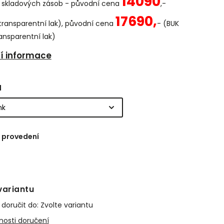
14090
 skladových zásob - původní cena
,-
17690,
transparentní lak), původní cena
- (BUK
ansparentní lak)
ní informace
l
 provedení
variantu
oručit do:
Zvolte variantu
osti doručení