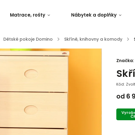
Matrace, rošty
Nábytek a doplňky
Dětské pokoje Domino
/
Skříně, knihovny a komody
/
Značka:
Skř
Kód:
Zvol
od
6 
Vyrob
Č