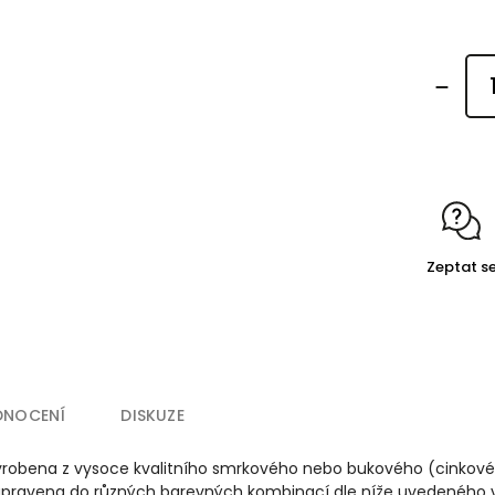
Zeptat s
DNOCENÍ
DISKUZE
vyrobena z vysoce kvalitního smrkového nebo bukového (cinkové
ravena do různých barevných kombinací dle níže uvedeného vzo