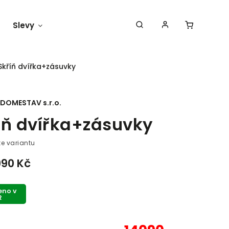
Slevy
Náš blog
Skříň dvířka+zásuvky
DOMESTAV s.r.o.
íň dvířka+zásuvky
te variantu
990 Kč
eno v
R