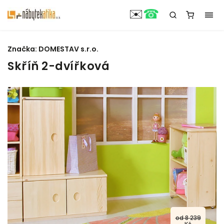
☎
✉️
Značka:
DOMESTAV s.r.o.
Skříň 2-dvířková
od 8 239