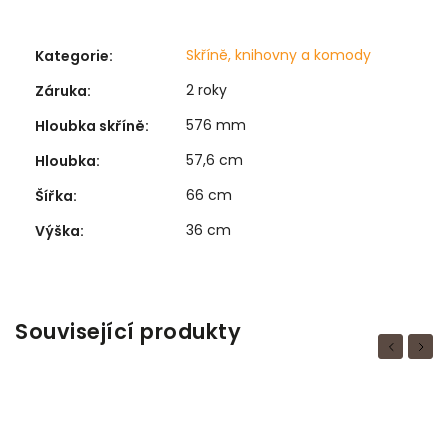
Skříně, knihovny a komody
Kategorie
:
2 roky
Záruka
:
576 mm
Hloubka skříně
:
57,6 cm
Hloubka
:
66 cm
Šířka
:
36 cm
Výška
:
Související produkty
Previous
Next