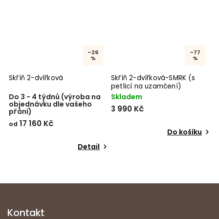
–26
–77
%
%
Skříň 2-dvířková
Skříň 2-dvířková-SMRK (s
petlicí na uzamčení)
Do 3 - 4 týdnů (výroba na
Skladem
objednávku dle vašeho
3 990 Kč
přání)
17 160 Kč
od
Do košíku
Detail
Kontakt