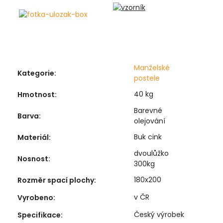
Manželské
Kategorie
:
postele
40 kg
Hmotnost
:
Barevné
Barva
:
olejování
Buk cink
Materiál
:
dvoulůžko
Nosnost
:
300kg
180x200
Rozměr spací plochy
:
v ČR
Vyrobeno
:
Český výrobek
Specifikace
: