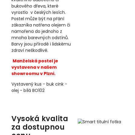
bukového dřeva, které
vyrostlo
v českých lesích.
Postel může být na přání
zákazníka natřena olejem či
namořena do jednoho z
mnoha barevných odstínů.
Barvy jsou přírodě i lidskému
zdraví neškodlivé.
Manželská postel je
vystavena v našem
showroomu v Plzni.
Vystavený kus - buk cink -
olej - bílá BO102
Vysoká kvalita
za dostupnou