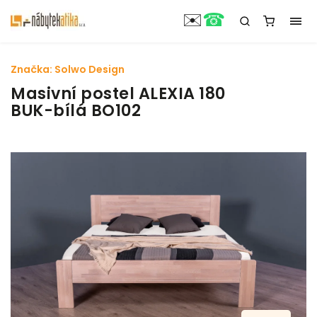
☎
✉️
Značka:
Solwo Design
Masivní postel ALEXIA 180
BUK-bílá BO102