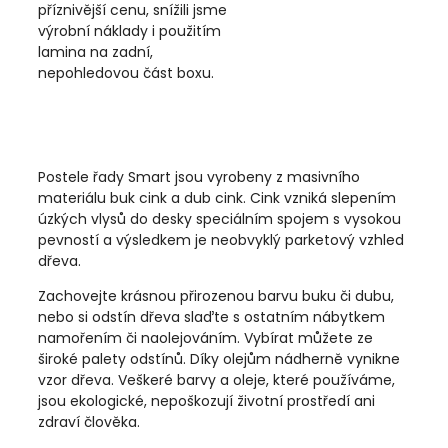
příznivější cenu, snížili jsme
výrobní náklady i použitím
lamina na zadní,
nepohledovou část boxu.
Postele řady Smart jsou vyrobeny z masivního
materiálu buk cink a dub cink. Cink vzniká slepením
úzkých vlysů do desky speciálním spojem s vysokou
pevností a výsledkem je neobvyklý parketový vzhled
dřeva.
Zachovejte krásnou přirozenou barvu buku či dubu,
nebo si odstín dřeva slaďte s ostatním nábytkem
namořením či naolejováním. Vybírat můžete ze
široké palety odstínů. Díky olejům nádherně vynikne
vzor dřeva. Veškeré barvy a oleje, které používáme,
jsou ekologické, nepoškozují životní prostředí ani
zdraví člověka.