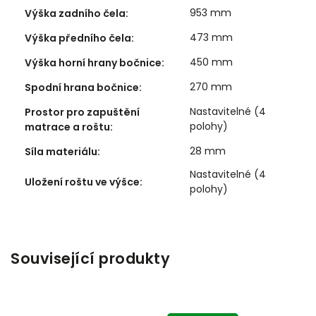
953 mm
Výška zadního čela
:
473 mm
Výška předního čela
:
450 mm
Výška horní hrany bočnice
:
270 mm
Spodní hrana bočnice
:
Nastavitelné (4
Prostor pro zapuštění
polohy)
matrace a roštu
:
28 mm
Síla materiálu
:
Nastavitelné (4
Uložení roštu ve výšce
:
polohy)
Související produkty