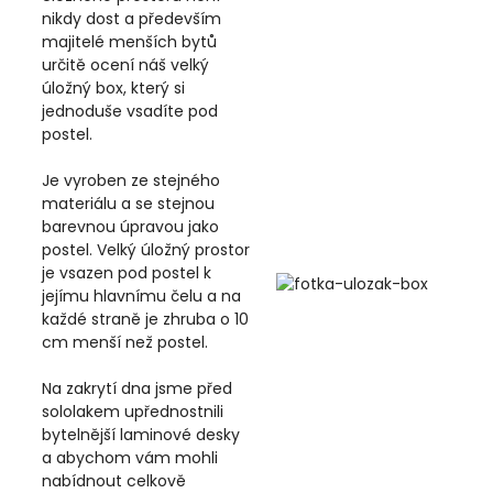
nikdy dost a především
majitelé menších bytů
určitě ocení náš velký
úložný box, který si
jednoduše vsadíte pod
postel.
Je vyroben ze stejného
materiálu a se stejnou
barevnou úpravou jako
postel. Velký úložný prostor
je vsazen pod postel k
jejímu hlavnímu čelu a na
každé straně je zhruba o 10
cm menší než postel.
Na zakrytí dna jsme před
sololakem upřednostnili
bytelnější laminové desky
a abychom vám mohli
nabídnout celkově