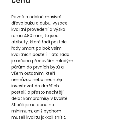
cenu
Pevné a odolné masivní
dřevo buku a dubu, vysoce
kvalitní provedení a výška
rámu 480 mm, to jsou
atributy, které řadí postele
řady Smart po bok velmi
kvalitních postelí. Tato řada
je určena především mladým
párům do prvních bytů a
všem ostatním, kteří
nemůžou nebo nechtějí
investovat do dražších
postelí, a přesto nechtějí
dělat kompromisy v kvalitě.
Stlačili jsme cenu na
minimum, aniž bychom
museli kvalitu jakkoli snížit.