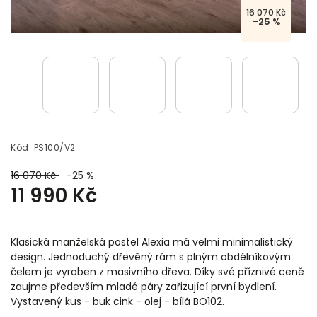
16 070 Kč
–25 %
Kód:
PS100/V2
16 070 Kč
–25 %
11 990 Kč
Klasická manželská postel Alexia má velmi minimalistický
design. Jednoduchý dřevěný rám s plným obdélníkovým
čelem je vyroben z masivního dřeva. Díky své příznivé ceně
zaujme především mladé páry zařizující první bydlení.
Vystavený kus - buk cink - olej - bílá BO102.