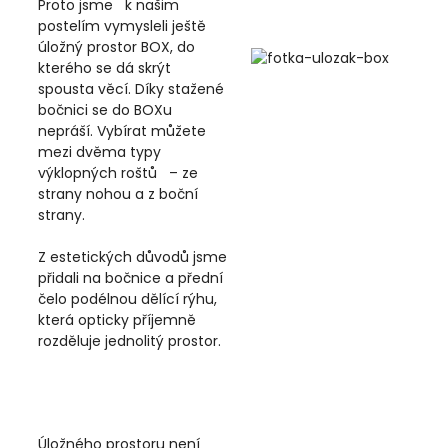
Proto jsme k našim
postelím vymysleli ještě
úložný prostor BOX, do
kterého se dá skrýt
spousta věcí. Díky stažené
bočnici se do BOXu
nepráší. Vybírat můžete
mezi dvěma typy
výklopných roštů – ze
strany nohou a z boční
strany.
Z estetických důvodů jsme
přidali na bočnice a přední
čelo podélnou dělící rýhu,
která opticky příjemně
rozděluje jednolitý prostor.
Úložného prostoru není