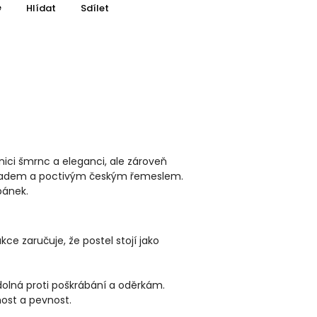
e
Hlídat
Sdílet
žnici šmrnc a eleganci, ale zároveň
základem a poctivým českým řemeslem.
pánek.
ce zaručuje, že postel stojí jako
dolná proti poškrábání a oděrkám.
ost a pevnost.