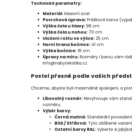
Technické parametry:
Materiál:
Masivní ocel
Povrchová úprava:
Prášková barva (vypa
Výška čela u hlavy:
98 cm
Výška čela u nohou:
70 cm
Uložení roštu ve výšce:
25 cm
Horní hrana bočnice:
41 cm
Výška bočnice:
16 cm
Úpravy na míru:
Rozměry i barvu vám rádi
info@nabytekatika.cz
Postel přesně podle vašich předs
Chceme, abyste byli maximálně spokojeni, a pro
Libovolný rozměr:
Nevyhovuje vám standa
rozměru.
Výběr barvy:
Černá matná:
Standardní provedení,
Bílá / Stříbrná:
Tyto oblíbené varian
Ostatní barvy RAL:
Vyberte si jakýko