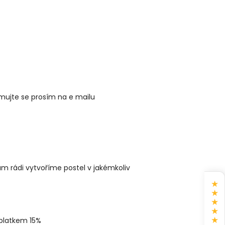
mujte se prosím na e mailu
m rádi vytvoříme postel v jakémkoliv
★
★
★
★
★
říplatkem 15%