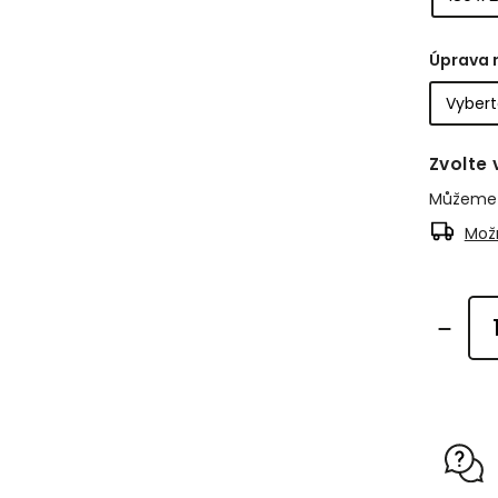
Úprava 
Zvolte 
Můžeme d
Možn