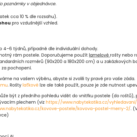
 do poznámky v objednávce.
latek cca 10 % dle rozsahu).
nohou
pro vzdušnější vzhled.
o 4–6 týdnů, případně dle individuální dohody.
motný rám postele. Doporučujeme použít
lamelové
rošty nebo r
 standardních rozměrů (90x200 a 180x200 cm) a u zakázkových
e za pochopení.
áme na vašem výběru, abyste si zvolili ty pravé pro vaše záda.
rámu
. Rošty
laťkové
lze ale také použít, pouze je zde nutnost upe
e být z předního pohledu vidět do vnitřku postele (do roštů)
krývacím plechem (viz
https://www.nabytekatika.cz/vyhledavani
ww.nabytekatika.cz/kovove-postele/kovova-postel-merry-2/
. 
ávce)
mocí AI