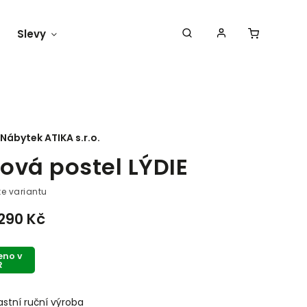
Slevy
Náš blog
Nábytek ATIKA s.r.o.
ová postel LÝDIE
te variantu
 290 Kč
eno v
R
astní ruční výroba