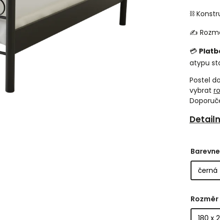
⛓️ Konstr
✍️ Rozmě
💳
Platb
atypu st
Postel d
vybrat
r
Doporuč
Detail
Barevne
Rozměr