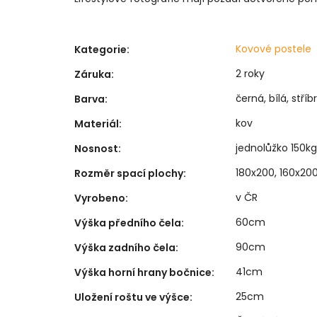
Kovové postele
Kategorie
:
2 roky
Záruka
:
černá, bílá, stří
Barva
:
kov
Materiál
:
jednolůžko 150kg
Nosnost
:
180x200, 160x200
Rozměr spací plochy
:
v ČR
Vyrobeno
:
60cm
Výška předního čela
:
90cm
Výška zadního čela
:
41cm
Výška horní hrany bočnice
:
25cm
Uložení roštu ve výšce
: