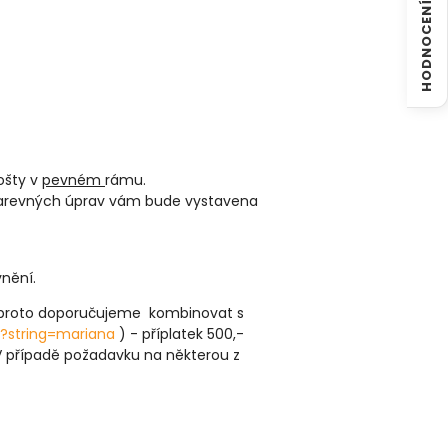
HODNOCENÍ
ošty v
pevném
rámu.
 barevných úprav vám bude vystavena
vnění.
, proto doporučujeme kombinovat s
/?string=mariana
) - příplatek 500,-
(V případě požadavku na některou z