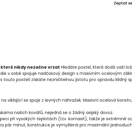
Zeptat s
, které nikdy nezačne vrzat
Hledáte postel, která dodá vaší lo
Klaudie v sobě spojuje nadčasový design s masivním ocelovým 
outo postelí získáte nezničitelnou jistotu pro opravdu klidný s
a viklající se spoje z levných náhražek. Masivní ocelová konstruk
ukama našich kovářů, nejedná se o žádný asijský dovoz.
peci při vysokých teplotách (tzv. komaxit), takže je extrémně o
 za pár minut, konstrukce je vymyšlená pro maximální jednoduch