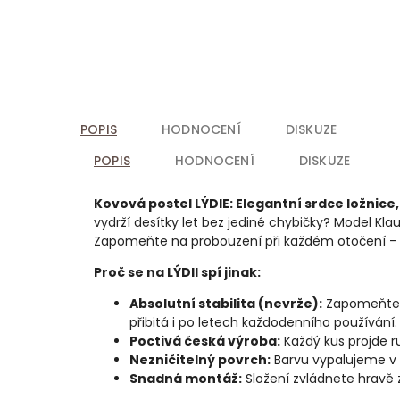
POPIS
HODNOCENÍ
DISKUZE
POPIS
HODNOCENÍ
DISKUZE
Kovová postel LÝDIE:
Elegantní srdce ložnice
vydrží desítky let bez jediné chybičky? Model 
Zapomeňte na probouzení při každém otočení – s t
Proč se na LÝDII spí jinak:
Absolutní stabilita (nevrže):
Zapomeňte n
přibitá i po letech každodenního používání.
Poctivá česká výroba:
Každý kus projde r
Nezničitelný povrch:
Barvu vypalujeme v 
Snadná montáž:
Složení zvládnete hravě