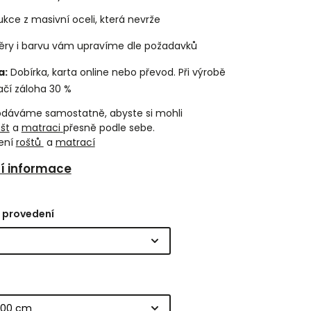
ukce z masivní oceli, která nevrže
ry i barvu vám upravíme dle požadavků
a:
Dobírka, karta online nebo převod. Při výrobě
ačí záloha 30 %
odáváme samostatně, abyste si mohli
ošt
a
matraci
přesně podle sebe.
ení
roštů
a
matrací
ní informace
 provedení