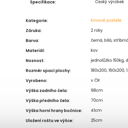
Český výrobek
Specifikace
:
Kovové postele
Kategorie
:
2 roky
Záruka
:
černá, bílá, stříbrn
Barva
:
kov
Materiál
:
jednolůžko 150kg, 
Nosnost
:
180x200, 160x200, 
Rozměr spací plochy
:
v ČR
Vyrobeno
:
98cm
Výška zadního čela
:
70cm
Výška předního čela
:
41cm
Výška horní hrany bočnice
:
25cm
Uložení roštu ve výšce
: