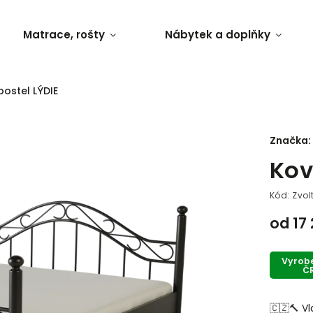
Matrace, rošty
Nábytek a doplňky
ostel LÝDIE
Značka:
Kov
Kód:
Zvol
od
17
Vyrob
Č
🇨🇿🔨 Vl