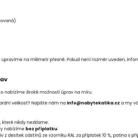
lovaná)
 upravíme na milimetr přesně. Pokud není rozměr uveden, infor
tav
to nabízíme široké možnosti úprav na míru.
rdní velikost? Napište nám na
info@nabytekatika.cz
a my vá
 které nikdy nezklame.
ty nabízíme
bez příplatku
.
liv z desítek odstínů ze vzorníku RAL za příplatek 10 %, patina s p