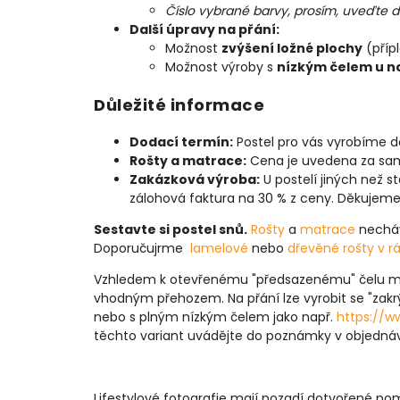
Číslo vybrané barvy, prosím, uveďte
Další úpravy na přání:
Možnost
zvýšení ložné plochy
(příp
Možnost výroby s
nízkým čelem u 
Důležité informace
Dodací termín:
Postel pro vás vyrobíme d
Rošty a matrace:
Cena je uvedena za sa
Zakázková výroba:
U postelí jiných než
zálohová faktura na 30 % z ceny. Děkujem
Sestavte si postel snů.
Rošty
a
matrace
necháv
Doporučujrme
lamelové
nebo
dřevěné rošty v 
Vzhledem k otevřenému "předsazenému" čelu můž
vhodným přehozem. Na přání lze vyrobit se "za
nebo s plným nízkým čelem jako např.
https://w
těchto variant uvádějte do poznámky v objedn
Lifestylové fotografie mají pozadí dotvořené po