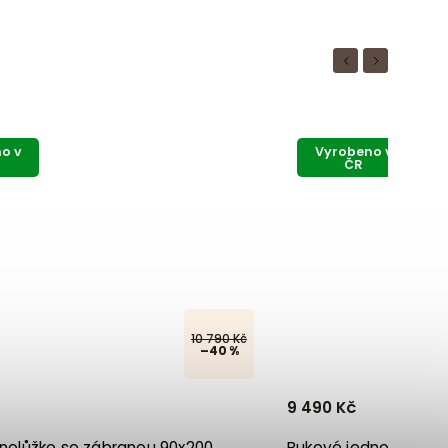
Previous
Next
Vyrobeno v
ČR
90 Kč
0 %
9 490 Kč
Bukové jednolůžko bez zábrany 90x200