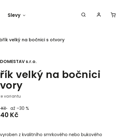
Slevy
Náš blog
břík velký na bočnici s otvory
DOMESTAV s.r.o.
řík velký na bočnici
tvory
te variantu
0 Kč
až –30 %
840 Kč
e vyroben z kvalitního smrkového nebo bukového