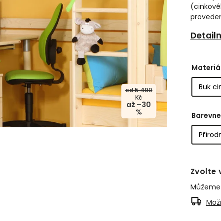
(cinkové
proveden
Detail
Materiá
od 5 490
Kč
až –30
%
Barevne
Zvolte 
Můžeme d
Možn