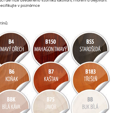
 dle níže uvedeného vzorníku lakování, moření a olejování.
pecifikujte v poznámce
tínů: