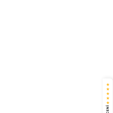
★
★
★
★
★