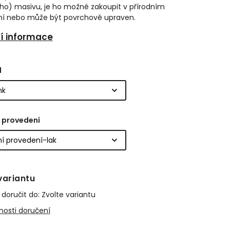
ho) masivu, je ho možné zakoupit v přírodním
í nebo může být povrchově upraven.
ní informace
l
 provedení
variantu
oručit do:
Zvolte variantu
osti doručení