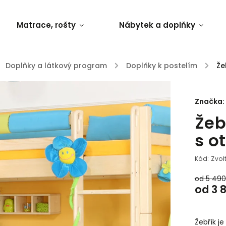
Matrace, rošty
Nábytek a doplňky
Doplňky a látkový program
/
Doplňky k postelím
/
Že
Značka:
Žeb
s o
Kód:
Zvol
od 5 49
od
3 
Žebřík j