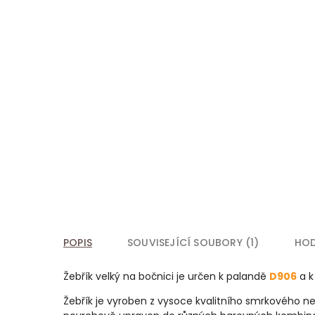
POPIS
SOUVISEJÍCÍ SOUBORY (1)
HO
Žebřík velký na bočnici je určen k palandě
D906
a k
Žebřík je vyroben z vysoce kvalitního smrkového 