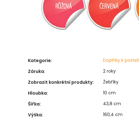
Doplňky k poste
Kategorie
:
2 roky
Záruka
:
Žebříky
Zobrazit konkrétní produkty
:
10 cm
Hloubka
:
43,8 cm
Šířka
:
160,4 cm
Výška
: