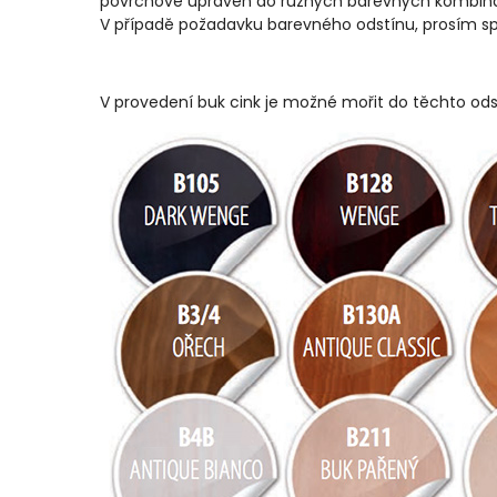
povrchově upraven do různých barevných kombinací
V případě požadavku barevného odstínu, prosím s
V provedení buk cink je možné mořit do těchto ods