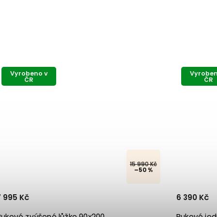
Vyrobeno v
ČR
15 990 Kč
10 7
–50 %
–4
6 390 Kč
0
Bukové jednolůžko se zábranou 90x200