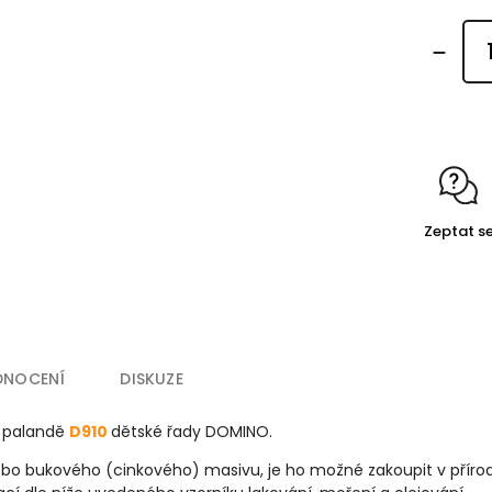
Zeptat s
DNOCENÍ
DISKUZE
 palandě
D910
dětské řady DOMINO.
nebo bukového (cinkového) masivu, je ho možné zakoupit v pří