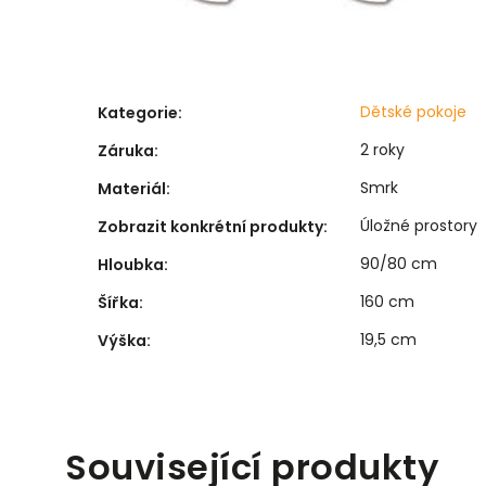
Dětské pokoje
Kategorie
:
2 roky
Záruka
:
Smrk
Materiál
:
Úložné prostory
Zobrazit konkrétní produkty
:
90/80 cm
Hloubka
:
160 cm
Šířka
:
19,5 cm
Výška
:
Související produkty