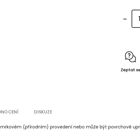
Zeptat s
DNOCENÍ
DISKUZE
 ve smrkovém (přírodním) provedení nebo může být povrchově u