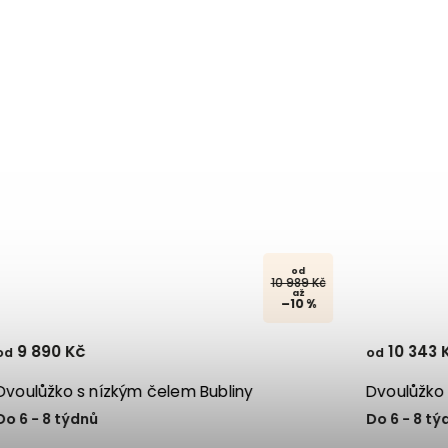
od
10 989 Kč
až
–10 %
9 890 Kč
10 343 
od
od
Dvoulůžko s nízkým čelem Bubliny
Dvoulůžko 
Do 6 - 8 týdnů
Do 6 - 8 tý