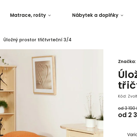
Matrace, rošty
Nábytek a doplňky
Úložný prostor třičtvrteční 3/4
Značka:
Úlo
tři
Kód:
Zvol
od 3 190
od
2 
Vari