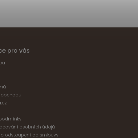
ce pro vás
pu
jmů
 obchodu
.cz
podmínky
acování osobních údajů
ro odstoupení od smlouvy