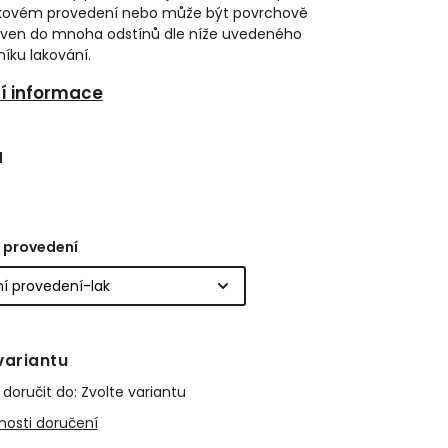
kovém provedení nebo může být povrchově
ven do mnoha odstínů dle níže uvedeného
níku lakování.
ní informace
l
 provedení
variantu
oručit do:
Zvolte variantu
osti doručení