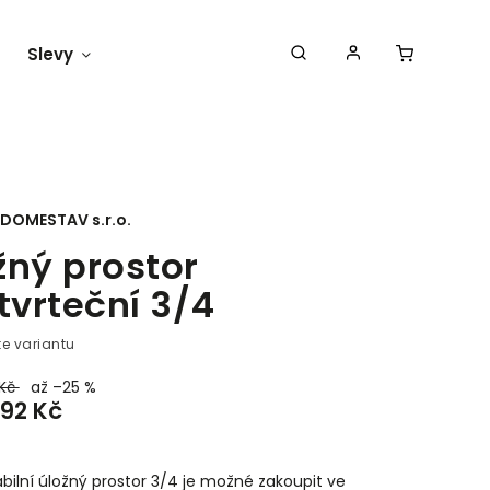
Slevy
Náš blog
DOMESTAV s.r.o.
žný prostor
čtvrteční 3/4
te variantu
 Kč
až –25 %
392 Kč
abilní úložný prostor 3/4 je možné zakoupit ve