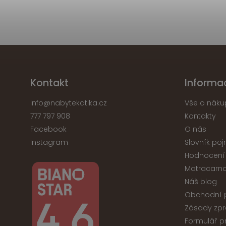
Kontakt
Informa
info
@
nabytekatika.cz
Vše o náku
777 797 908
Kontakty
Facebook
O nás
Instagram
Slovník po
Hodnocení
Matracarna
Náš blog
Obchodní 
Zásady zpr
Formulář p