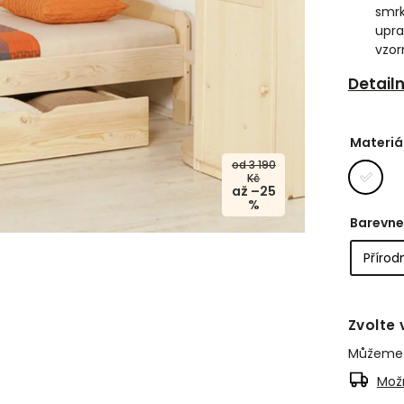
smr
upra
vzor
Detail
Materiá
od 3 190
Kč
až –25
%
Barevne
Zvolte 
Můžeme d
Možn