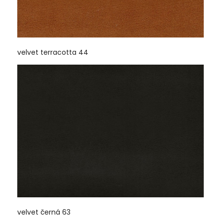
velvet terracotta 44
velvet černá 63