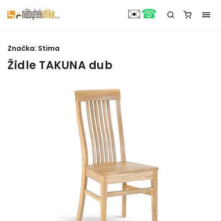
☎
✉️
Značka:
Stima
Židle TAKUNA dub