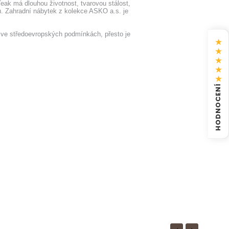
Teak má dlouhou životnost, tvarovou stálost,
ku. Zahradní nábytek z kolekce ASKO a.s. je
tí ve středoevropských podmínkách, přesto je
★
★
★
★
★
HODNOCENÍ