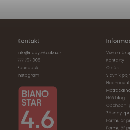
Kontakt
Informa
info
@
nabytekatika.cz
Vše o náku
777 797 908
Kontakty
Facebook
O nás
Instagram
Slovník po
Hodnocení
Matracarna
Náš blog
Obchodní 
Zásady zpr
Formulář p
Formulář p