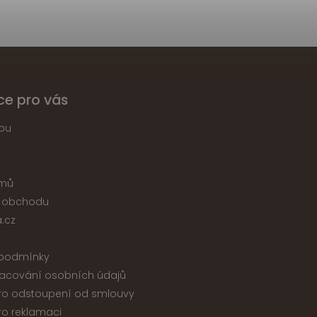
ce pro vás
pu
jmů
 obchodu
.cz
podmínky
acování osobních údajů
ro odstoupení od smlouvy
ro reklamaci