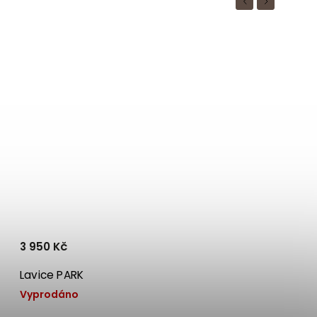
Previous
Next
3 950 Kč
Lavice PARK
Vyprodáno