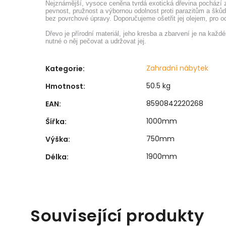
Nejznámější, vysoce ceněna tvrdá exotická dřevina pochází z 
pevnost, pružnost a výbornou odolnost proti parazitům a šků
bez povrchové úpravy. Doporučujeme ošetřit jej olejem, pro 
Dřevo je přírodní materiál, jeho kresba a zbarvení je na kaž
nutné o něj pečovat a udržovat jej.
Zahradní nábytek
Kategorie
:
50.5 kg
Hmotnost
:
8590842220268
EAN
:
1000mm
Šířka
:
750mm
Výška
:
1900mm
Délka
:
Související produkty