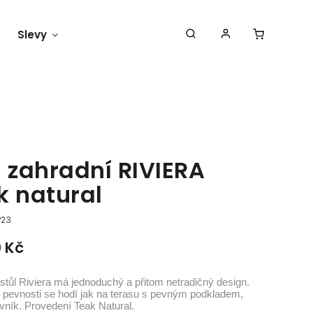
Slevy
Náš blog
l zahradní RIVIERA
k natural
P23
0 Kč
stůl Riviera má jednoduchý a přitom netradičný design.
 pevnosti se hodí jak na terasu s pevným podkladem,
ávník. Provedení Teak Natural.