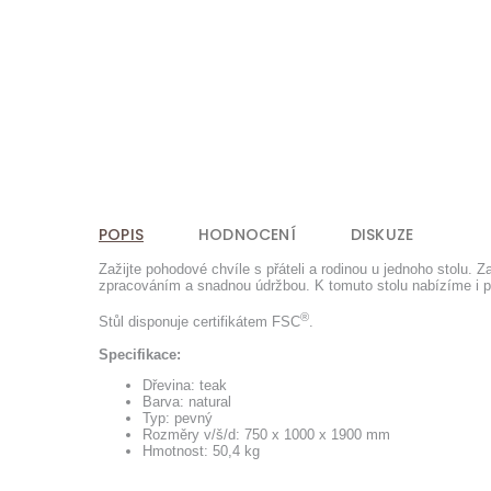
POPIS
HODNOCENÍ
DISKUZE
Zažijte pohodové chvíle s přáteli a rodinou u jednoho stolu. Z
zpracováním a snadnou údržbou. K tomuto stolu nabízíme i poh
®
Stůl disponuje certifikátem FSC
.
Specifikace:
Dřevina: teak
Barva: natural
Typ: pevný
Rozměry v/š/d: 750 x 1000 x 1900 mm
Hmotnost: 50,4 kg