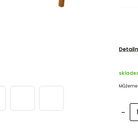
Detail
sklade
Můžeme d