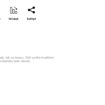
e
Hlídat
Sdílet
ady, tak na terasu. Stůl vyniká kvalitním
ateriálu teak natural.