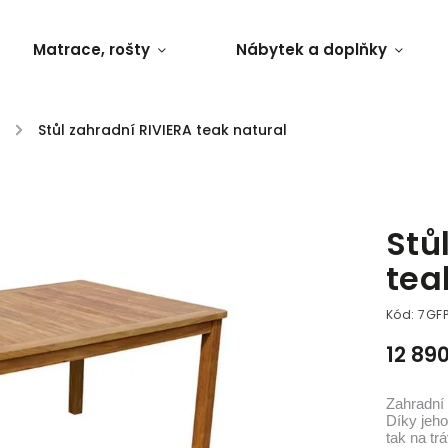
Matrace, rošty
Nábytek a doplňky
/
Stůl zahradní RIVIERA teak natural
Stů
tea
Kód:
7GF
12 89
Zahradní 
Díky jeho
tak na tr