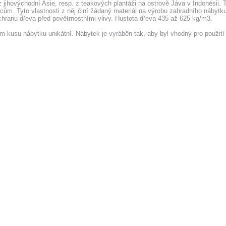
jihovýchodní Asie, resp. z teakových plantáži na ostrově Jáva v Indonésii. 
dcům. Tyto vlastnosti z něj činí žádaný materiál na výrobu zahradního nábyt
ochranu dřeva před povětrnostními vlivy. Hustota dřeva 435 až 625 kg/m3.
dém kusu nábytku unikátní. Nábytek je vyráběn tak, aby byl vhodný pro použi