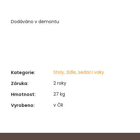
Dodáváno v demontu
Stoly, židle, sedací vaky
Kategorie
:
2 roky
Záruka
:
27 kg
Hmotnost
:
v ČR
Vyrobeno
: