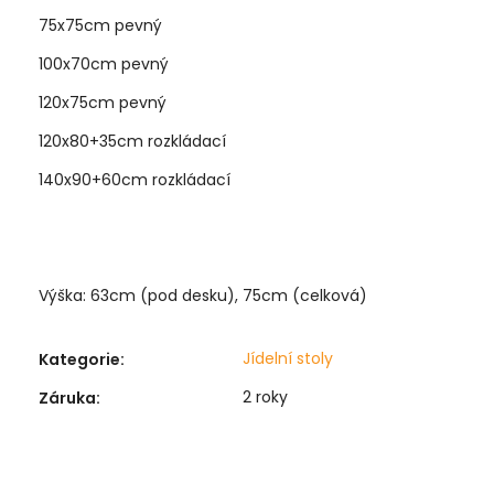
75x75cm pevný
100x70cm pevný
120x75cm pevný
120x80+35cm rozkládací
140x90+60cm rozkládací
Výška: 63cm (pod desku), 75cm (celková)
Jídelní stoly
Kategorie
:
2 roky
Záruka
: