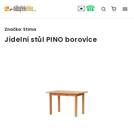
☎
✉️
Značka:
Stima
Jídelní stůl PINO borovice