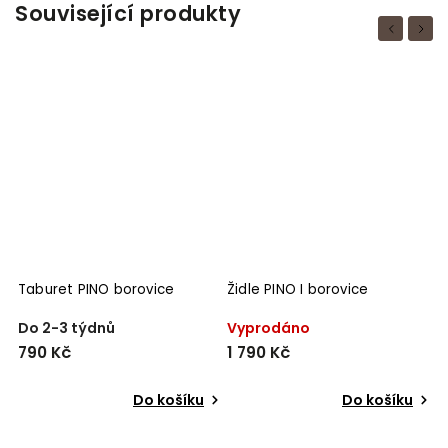
Související produkty
Previous
Next
Taburet PINO borovice
Židle PINO I borovice
Ž
Do 2-3 týdnů
Vyprodáno
V
790 Kč
1 790 Kč
2
Do košíku
Do košíku