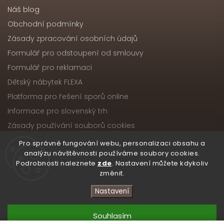
Náš blog
Obchodní podmínky
Zásady zpracování osobních údajů
Formulář pro odstoupení od smlouvy
Formulář pro reklamaci
Dětský nábytek FLEXA
Platforma pro řešení sporů online
Informace pro slovenský trh
Zásady používání souborů cookies
Pro správné fungování webu, personalizaci obsahu a
analýzu návštěvnosti používáme soubory cookies.
Podrobnosti naleznete
zde
. Nastavení můžete kdykoliv
Copyright 2026
Nábytek ATIKA, s.r.o.
. Všechna práva
změnit.
vyhrazena.
Upravit nastavení cookies
Nastavení
Vytvořil
Shoptet
| Design
Shoptak.cz
Souhlasím