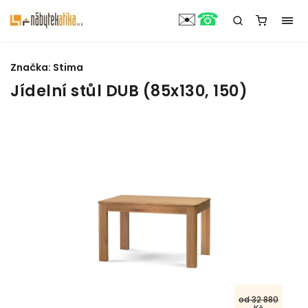
☎
✉️
Značka:
Stima
Jídelní stůl DUB (85x130, 150)
od 32 880