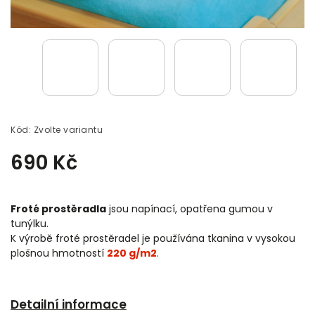
Kód:
Zvolte variantu
690 Kč
Froté prostěradla
jsou napínací, opatřena gumou v
tunýlku.
K výrobě froté prostěradel je používána tkanina v vysokou
plošnou hmotností
220 g/m2
.
Detailní informace