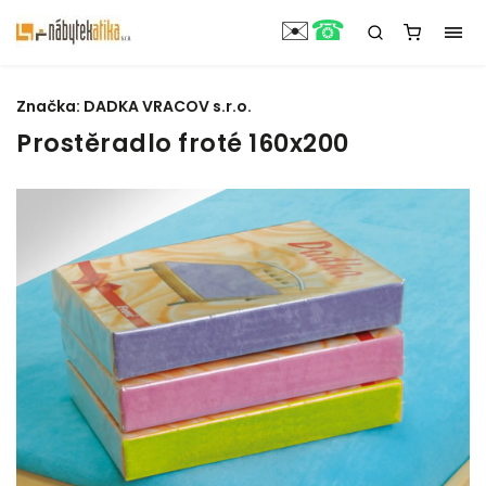
☎
✉️
Značka:
DADKA VRACOV s.r.o.
Prostěradlo froté 160x200