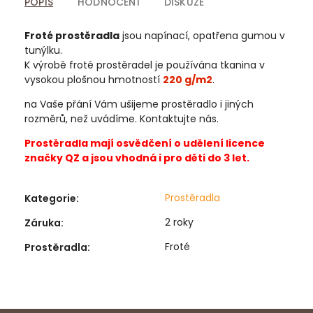
POPIS
HODNOCENÍ
DISKUZE
Froté prostěradla
jsou napínací, opatřena gumou v
tunýlku.
K výrobě froté prostěradel je používána tkanina v
vysokou plošnou hmotností
220 g/m2
.
na Vaše přání Vám ušijeme prostěradlo i jiných
rozměrů, než uvádíme. Kontaktujte nás.
Prostěradla mají osvědčení o udělení licence
značky QZ a jsou vhodná i pro děti do 3 let.
Prostěradla
Kategorie
:
2 roky
Záruka
:
Froté
Prostěradla
: