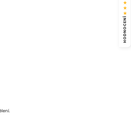
★
★
★
HODNOCENÍ
lení.