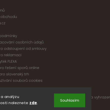
jmů
 obchodu
.cz
podmínky
acování osobních údajů
ro odstoupení od smlouvy
ro reklamaci
ytek FLEXA
ro řešení sporů online
ro slovenský trh
žívání souborů cookies
 a analýzu
pyright 2026
Nábytek ATIKA, s.r.o.
. Všechna práva vyhraze
Souhlasím
Upravit nastavení cookies
osti naleznete
zde
.
Vytvořil
Shoptet
| Design
Shoptak.cz