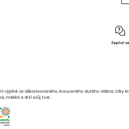
Zeptat s
tní výplně ze silikonizovaného, krouceného dutého vlákna. Díky kr
á, měkká a drží svůj tvar.