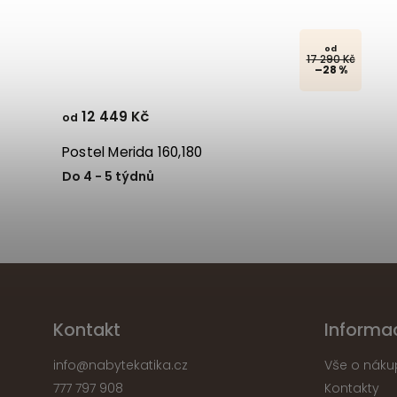
od
17 290 Kč
–28 %
12 449 Kč
od
Postel Merida 160,180
Do 4 - 5 týdnů
Kontakt
Informa
info
@
nabytekatika.cz
Vše o náku
777 797 908
Kontakty