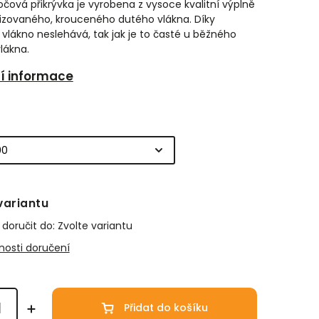
očová přikrývka je vyrobena z vysoce kvalitní výplně
onizovaného, krouceného dutého vlákna. Díky
 vlákno neslehává, tak jak je to časté u běžného
lákna.
ní informace
variantu
oručit do:
Zvolte variantu
osti doručení
Přidat do košíku