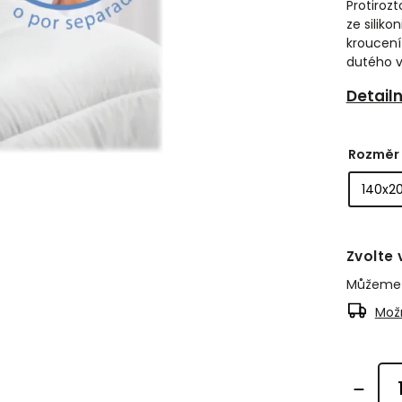
Protirozt
ze silik
kroucení
dutého v
Detail
Rozměr
Zvolte 
Můžeme d
Možn