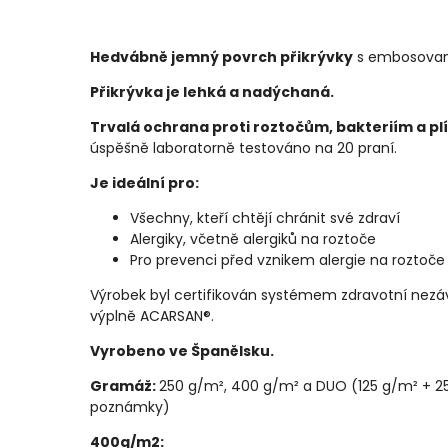
Hedvábně jemný povrch přikrývky
s embosovan
Přikrývka je lehká a nadýchaná.
Trvalá ochrana proti roztočům, bakteriím a pl
úspěšně laboratorně testováno na 20 praní.
Je ideální pro:
Všechny, kteří chtějí chránit své zdraví
Alergiky, včetně alergiků na roztoče
Pro prevenci před vznikem alergie na roztoče
Výrobek byl certifikován systémem zdravotní nezá
výplně ACARSAN®.
Vyrobeno ve Španělsku.
Gramáž:
250 g/m², 400 g/m² a DUO (125 g/m² + 2
poznámky)
400g/m2: