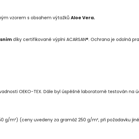
ým vzorem s obsahem výtažků
Aloe Vera.
ísním
díky certifikované výplni ACARSAN®. Ochrana je odolná pran
vadnosti OEKO-TEX. Dále byl úspěšně laboratorně testován na ú
50 g/m²) (ceny uvedeny za gramáž 250 g/m², při požadavku jiné