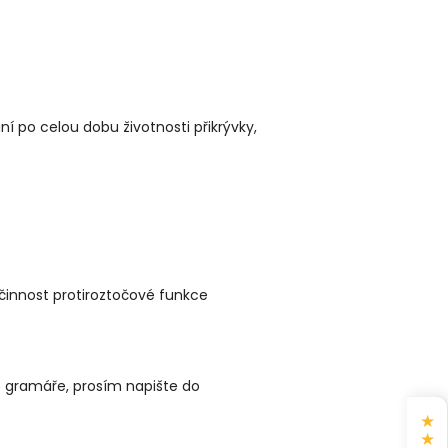
í po celou dobu životnosti přikrývky,
činnost protiroztočové funkce
 gramáře, prosím napište do
★
★