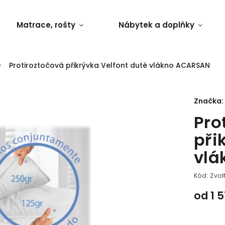
Matrace, rošty
Nábytek a doplňky
/
Protiroztočová přikrývka Velfont duté vlákno ACARSAN
Značka:
Pro
při
vlá
Kód:
Zvol
od
1 