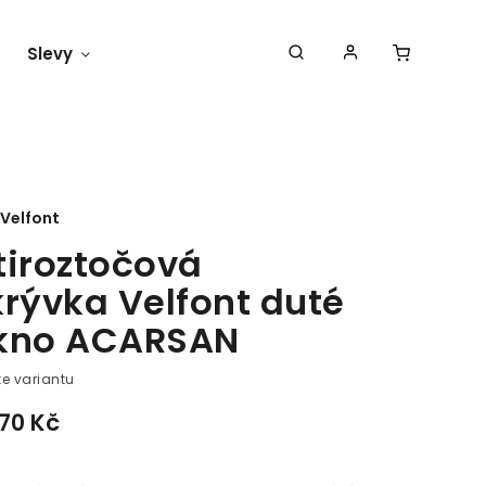
Slevy
Náš blog
Velfont
tiroztočová
krývka Velfont duté
kno ACARSAN
te variantu
570 Kč